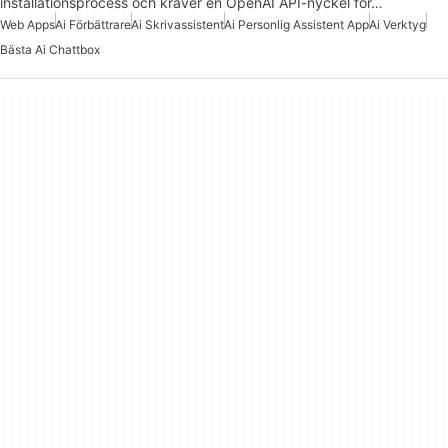
installationsprocess och kräver en OpenAI API-nyckel för…
Web Apps
Ai Förbättrare
Ai Skrivassistent
Ai Personlig Assistent App
Ai Verktyg
Bästa Ai Chattbox