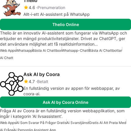
Thelio
4.6
Prenumeration
Allt-i-ett AI-assistent på WhatsApp
Thelio Online
Thelio är en innovativ AI-assistent som fungerar via WhatsApp och
erbjuder en mängd produktivitetstjänster. Drivet av ChatGPT, ger
det användare möjlighet att få realtidsinformation…
Web Apps
Whatsapp
Bästa Ai Chattbox
Whatsapp-Chatt
Bästa Ai Chattbottar
Ai Chatt
Ask AI by Coora
4.7
Betalt
En fullständig version av appen för webbappar, av
coora-ai.
Ask AI by Coora Online
Fråga AI av Coora är en fullständig version webbapplikation, som
ingår i kategorin 'AI livsassistent'.
Web Apps
AI Som Svarar På Frågor Gratis
Ai Svarstjänst
Gratis AI Att Prata Med
Ai Fråga
Ai Personlig Assistent App