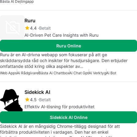
Bästa AI Dejtingapp
Ruru
4.4
Betalt
AI-Driven Pet Care Insights with Ruru
Ruru Online
Ruru är en AI-drivna webapp som fokuserar på att ge
skräddarsydda råd och insikter för husdjursägare. Den erbjuder
omfattande stöd kring olika aspekter av…
Web Apps
Ai Rådgivare
Bästa Ai Chattbox
Ai Chat Gpt
Ai Verktyg
Ai Bot
Sidekick AI
4.5
Betalt
Effektiv AI-lösning för produktivitet
Sidekick AI Online
Sidekick AI är en mångsidig Chrome-tillägg designad för att
förbättra produktiviteten i vardagen. Den har en enkel