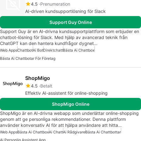
4.5
Prenumeration
AI-driven kundsupportlösning för Slack
Support Guy Online
Support Guy är en AI-drivna kundsupportplattform som erbjuder en
chatbot-lösning för Slack. Med hjälp av avancerad teknik från
ChatGPT kan den hantera kundfrågor dygnet…
Web Apps
Chattbot
Ai Bot
Direktchatt
Bästa Ai Chattbox
Bästa Ai Chattbotar För Företag
ShopMigo
4.5
Betalt
Effektiv AI-assistent för online-shopping
ShopMigo Online
ShopMigo är en AI-drivna webapp som underlättar online-shopping
genom att ge personliga rekommendationer. Denna plattform
använder konversativ AI för att hjälpa användare att hitta…
Web Apps
Bästa Ai Chattbox
Ai Chatt
Ai Rådgivare
Bästa Ai Chattbottar
Ai Personlig Assistent App