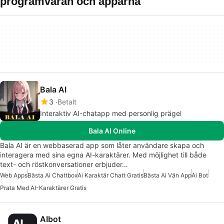
programvaran och apparna
Bala AI
3
Betalt
Interaktiv AI-chatapp med personlig prägel
Bala AI Online
Bala AI är en webbaserad app som låter användare skapa och
interagera med sina egna AI-karaktärer. Med möjlighet till både
text- och röstkonversationer erbjuder…
Web Apps
Bästa Ai Chattbox
Ai Karaktär Chatt Gratis
Bästa Ai Vän App
Ai Bot
Prata Med AI-Karaktärer Gratis
AIbot