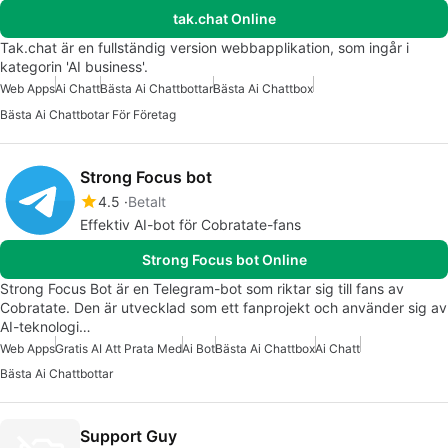
tak.chat Online
Tak.chat är en fullständig version webbapplikation, som ingår i
kategorin 'AI business'.
Web Apps
Ai Chatt
Bästa Ai Chattbottar
Bästa Ai Chattbox
Bästa Ai Chattbotar För Företag
Strong Focus bot
4.5
Betalt
Effektiv AI-bot för Cobratate-fans
Strong Focus bot Online
Strong Focus Bot är en Telegram-bot som riktar sig till fans av
Cobratate. Den är utvecklad som ett fanprojekt och använder sig av
AI-teknologi…
Web Apps
Gratis AI Att Prata Med
Ai Bot
Bästa Ai Chattbox
Ai Chatt
Bästa Ai Chattbottar
Support Guy