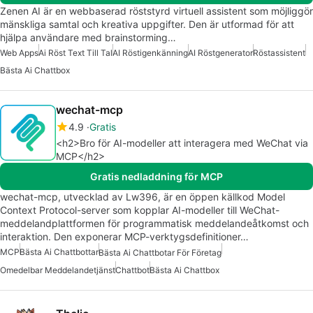
Zenen AI är en webbaserad röststyrd virtuell assistent som möjliggör
mänskliga samtal och kreativa uppgifter. Den är utformad för att
hjälpa användare med brainstorming…
Web Apps
Ai Röst Text Till Tal
AI Röstigenkänning
AI Röstgenerator
Röstassistent
Bästa Ai Chattbox
wechat-mcp
4.9
Gratis
<h2>Bro för AI-modeller att interagera med WeChat via
MCP</h2>
Gratis nedladdning för MCP
wechat-mcp, utvecklad av Lw396, är en öppen källkod Model
Context Protocol-server som kopplar AI-modeller till WeChat-
meddelandplattformen för programmatisk meddelandeåtkomst och
interaktion. Den exponerar MCP-verktygsdefinitioner…
MCP
Bästa Ai Chattbottar
Bästa Ai Chattbotar För Företag
Omedelbar Meddelandetjänst
Chattbot
Bästa Ai Chattbox