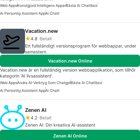
Web Apps
Konstgjord Intelligens Appar
Bästa Ai Chattbox
Ai Personlig Assistent App
Ai Chatt
Vacation.new
4.8
Betalt
Ett fullständigt versionsprogram för webbappar, under
semestern.
Vacation.new Online
Vacation.new är en fullständig version webbapplikation, som tillhör
kategorin 'AI livsassistent'.
Web Apps
Andra AI-Verktyg Som Chatgpt
Bästa Ai Chattbox
Ai Personlig Assistent App
Ai Chatt
Zenen AI
4.2
Betalt
Zenen AI: Din kreativa AI-assistent
Zenen AI Online