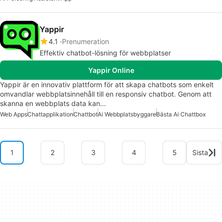
Yappir
4.1
Prenumeration
Effektiv chatbot-lösning för webbplatser
Yappir Online
Yappir är en innovativ plattform för att skapa chatbots som enkelt
omvandlar webbplatsinnehåll till en responsiv chatbot. Genom att
skanna en webbplats data kan…
Web Apps
Chattapplikation
Chattbot
Ai Webbplatsbyggare
Bästa Ai Chattbox
1
2
3
4
5
Sista