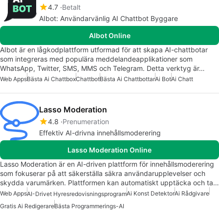
4.7
Betalt
AIbot: Användarvänlig AI Chattbot Byggare
AIbot Online
AIbot är en lågkodplattform utformad för att skapa AI-chattbotar
som integreras med populära meddelandeapplikationer som
WhatsApp, Twitter, SMS, MMS och Telegram. Detta verktyg är…
Web Apps
Bästa Ai Chattbox
Chattbot
Bästa Ai Chattbottar
Ai Bot
Ai Chatt
Lasso Moderation
4.8
Prenumeration
Effektiv AI-drivna innehållsmoderering
Lasso Moderation Online
Lasso Moderation är en AI-driven plattform för innehållsmoderering
som fokuserar på att säkerställa säkra användarupplevelser och
skydda varumärken. Plattformen kan automatiskt upptäcka och ta…
Web Apps
Ai Konst Detektor
Ai Rådgivare
AI-Drivet Hyresredovisningsprogram
Gratis Ai Redigerare
Bästa Programmerings-AI