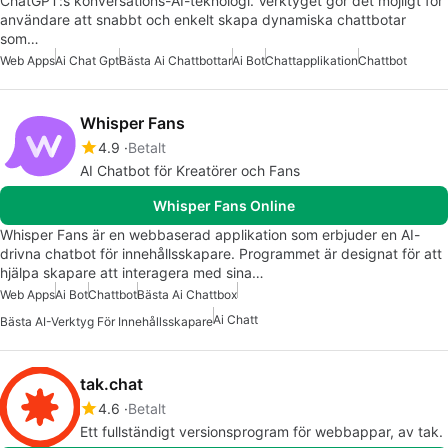
ChatGPT:s konversations-AI-teknologi. Verktyget gör det möjligt för
användare att snabbt och enkelt skapa dynamiska chattbotar
som…
Web Apps
Ai Chat Gpt
Bästa Ai Chattbottar
Ai Bot
Chattapplikation
Chattbot
Whisper Fans
4.9
Betalt
AI Chatbot för Kreatörer och Fans
Whisper Fans Online
Whisper Fans är en webbaserad applikation som erbjuder en AI-
drivna chatbot för innehållsskapare. Programmet är designat för att
hjälpa skapare att interagera med sina…
Web Apps
Ai Bot
Chattbot
Bästa Ai Chattbox
Ai Chatt
Bästa AI-Verktyg För Innehållsskapare
tak.chat
4.6
Betalt
Ett fullständigt versionsprogram för webbappar, av tak.