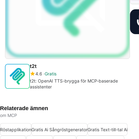
t2t
4.6
Gratis
t2t: OpenAI TTS-brygga för MCP-baserade
assistenter
Relaterade ämnen
om MCP
Röstapplikation
Gratis Ai Sångröstgenerator
Gratis Text-till-tal Ai