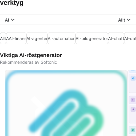
verktyg
AI
Allt
Allt
AAI-finans
AI-agenter
AI-automation
AI-bildgenerator
AI-chatt
AI-da
Viktiga AI-röstgenerator
Rekommenderas av Softonic