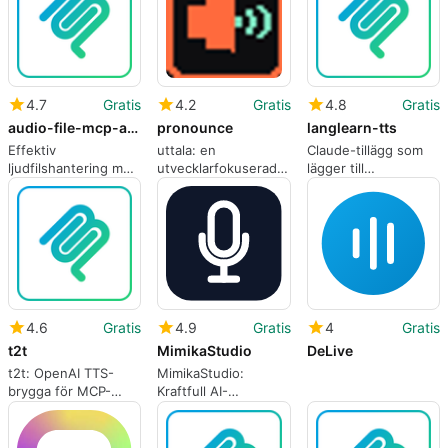
4.7
Gratis
4.2
Gratis
4.8
Gratis
audio-file-mcp-app
pronounce
langlearn-tts
Effektiv
uttala: en
Claude-tillägg som
ljudfilshantering med
utvecklarfokuserad
lägger till
Audio File MCP App
uttalserver för
språkinlärningslektion
teknisk jargong
till MCP
4.6
Gratis
4.9
Gratis
4
Gratis
t2t
MimikaStudio
DeLive
t2t: OpenAI TTS-
MimikaStudio:
brygga för MCP-
Kraftfull AI-
baserade assistenter
röstgenerator för
macOS