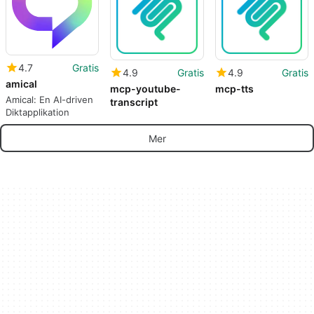
4.7
Gratis
4.9
Gratis
4.9
Gratis
amical
mcp-youtube-
mcp-tts
Amical: En AI-driven
transcript
Diktapplikation
Mer