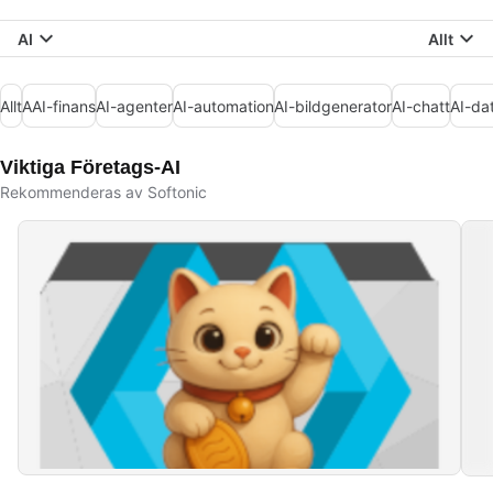
AI
Allt
Allt
AAI-finans
AI-agenter
AI-automation
AI-bildgenerator
AI-chatt
AI-da
Viktiga Företags-AI
Rekommenderas av Softonic