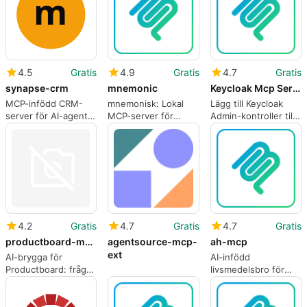
4.5
Gratis
4.9
Gratis
4.7
Gratis
synapse-crm
mnemonic
Keycloak Mcp Server
MCP-infödd CRM-
mnemonisk: Lokal
Lägg till Keycloak
server för AI-agenter
MCP-server för
Admin-kontroller till
och
bestående AI-minne
MCP-baserade AI-
utvecklararbetsflöden
assistenter
4.2
Gratis
4.7
Gratis
4.7
Gratis
productboard-mcpb
agentsource-mcp-
ah-mcp
ext
AI-brygga för
AI-infödd
Productboard: fråga
livsmedelsbro för
vägkartor och fånga
Albert Heijn via
insikter lokalt
Model Context
Protocol