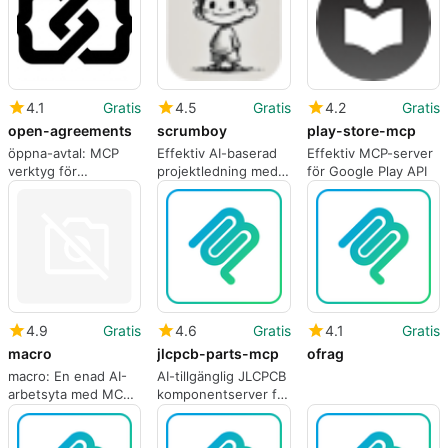
4.1
Gratis
4.5
Gratis
4.2
Gratis
open-agreements
scrumboy
play-store-mcp
öppna-avtal: MCP
Effektiv AI-baserad
Effektiv MCP-server
verktyg för
projektledning med
för Google Play API
verifierbar
Scrumboy
kontraktsutformning
4.9
Gratis
4.6
Gratis
4.1
Gratis
macro
jlcpcb-parts-mcp
ofrag
macro: En enad AI-
AI-tillgänglig JLCPCB
arbetsyta med MCP
komponentserver för
och teamminne
PCB-designers och
ingenjörer