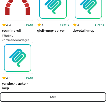
4.4
Gratis
4.3
Gratis
4
Gratis
redmine-cli
gleif-mcp-server
dovetail-mcp
Effektiv
kommandoradsgränssnitt
för projektledning
4.1
Gratis
yandex-tracker-
mcp
Mer