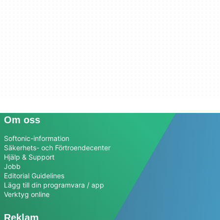
Om oss
Softonic-information
Säkerhets- och Förtroendecenter
Hjälp & Support
Jobb
Editorial Guidelines
Lägg till din programvara / app
Verktyg online
Reklam