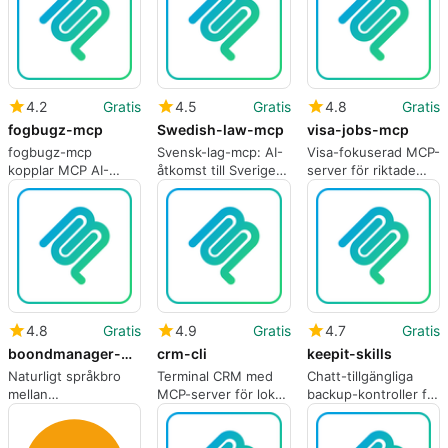
4.2
Gratis
4.5
Gratis
4.8
Gratis
fogbugz-mcp
Swedish-law-mcp
visa-jobs-mcp
fogbugz-mcp
Svensk-lag-mcp: AI-
Visa-fokuserad MCP-
kopplar MCP AI-
åtkomst till Sveriges
server för riktade
klienter direkt till
lagar för juridiska
sponsrade
FogBugz
arbetsflöden
jobbsökningar
arbetsflöden
4.8
Gratis
4.9
Gratis
4.7
Gratis
boondmanager-mcp-server
crm-cli
keepit-skills
Naturligt språkbro
Terminal CRM med
Chatt-tillgängliga
mellan
MCP-server för lokal
backup-kontroller för
BoondManager och
AI-integration
Keepit via MCP-
AI-assistenter
integration