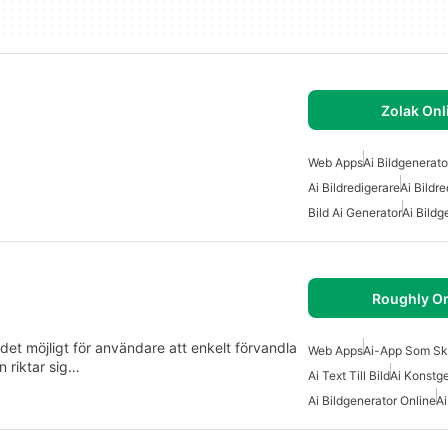
Zolak Onl
Web Apps
Ai Bildgenerato
Ai Bildredigerare
Ai Bildr
Bild Ai Generator
Ai Bildg
Roughly On
et möjligt för användare att enkelt förvandla
Web Apps
Ai-App Som Ska
n riktar sig…
Ai Text Till Bild
Ai Konstg
Ai Bildgenerator Online
Ai