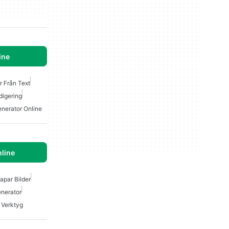
ine
r Från Text
edigering
enerator Online
line
par Bilder
enerator
 Verktyg