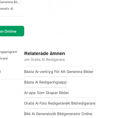
Bästa AI-Verktyg För Att Generera Bilder
erativ AI
on Online
ingsprogram
Relaterade ämnen
ivare
om Gratis Ai Redigerare
Bästa Ai-verktyg För Att Generera Bilder
I
Bästa Ai Redigeringsapp
Ai-app Som Skapar Bilder
Gratis Ai Foto Redigerare
Ai Bildredigerare
Bild Ai Generator
Ai Bildgenerator Online