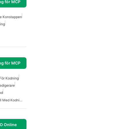
ng för MCP
de Konstappen
ring
ng för MCP
För Kodning
edigerare
od
Bästa AI För Att Hjälpa Till Med Kodning
O Online