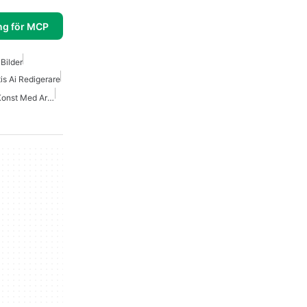
ng för MCP
Bilder
is Ai Redigerare
Appar För Skapande Av Konst Med Artificiell Intelligens