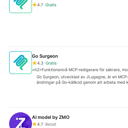
4.7
Gratis
Go Surgeon
4.3
Gratis
<h2>Funktionsnivå MCP-redigerare för säkrare, mod
Go Surgeon, utvecklad av JLugagne, är en MCP-se
ändringar på Go-källkod genom att arbeta med ko
AI model by ZMO
4.7
Betalt