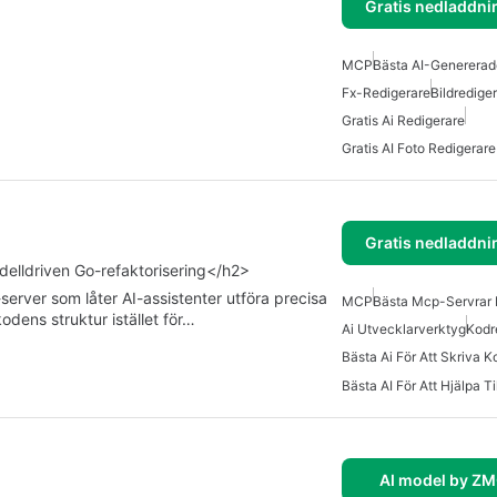
Gratis nedladdni
MCP
Bästa AI-Generera
Fx-Redigerare
Bildredige
Gratis Ai Redigerare
Gratis AI Foto Redigerare
Gratis nedladdni
elldriven Go-refaktorisering</h2>
rver som låter AI-assistenter utföra precisa
MCP
Bästa Mcp-Servrar 
dens struktur istället för…
Ai Utvecklarverktyg
Kodr
Bästa Ai För Att Skriva K
AI model by ZM