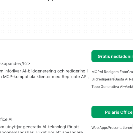
Gratis nedladdni
ldskapande</h2>
införlivar AI-bildgenerering och redigering i
MCP
Ai Redigera Foto
Gra
n MCP-kompatibla klienter med Replicate API,
Bildredigerare
Bästa Ai R
Topp Generativa AI-Verk
Polaris Office
ice AI
m utnyttjar generativ AI-teknologi för att
Web Apps
Presentationer
abonnemangsbas, vilket gör att användare