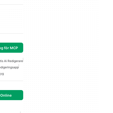
ng för MCP
tis Ai Redigerare
edigeringsapp
tyg
 Online