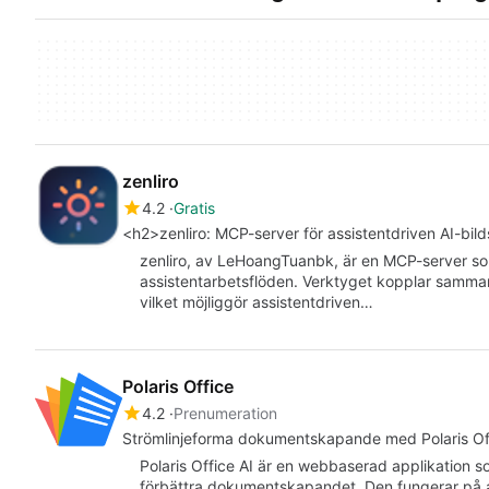
zenliro
4.2
Gratis
<h2>zenliro: MCP-server för assistentdriven AI-bi
zenliro, av LeHoangTuanbk, är en MCP-server som 
assistentarbetsflöden. Verktyget kopplar samma
vilket möjliggör assistentdriven…
Polaris Office
4.2
Prenumeration
Strömlinjeforma dokumentskapande med Polaris Off
Polaris Office AI är en webbaserad applikation so
förbättra dokumentskapandet. Den fungerar på 