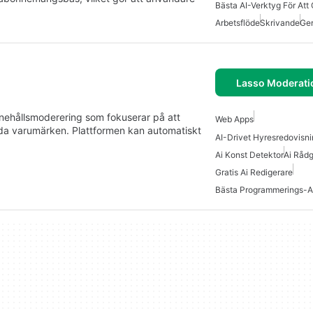
Arbetsflöde
Skrivande
Gen
Lasso Moderati
nnehållsmoderering som fokuserar på att
Web Apps
da varumärken. Plattformen kan automatiskt
AI-Drivet Hyresredovisn
Ai Konst Detektor
Ai Rådg
Gratis Ai Redigerare
Bästa Programmerings-A