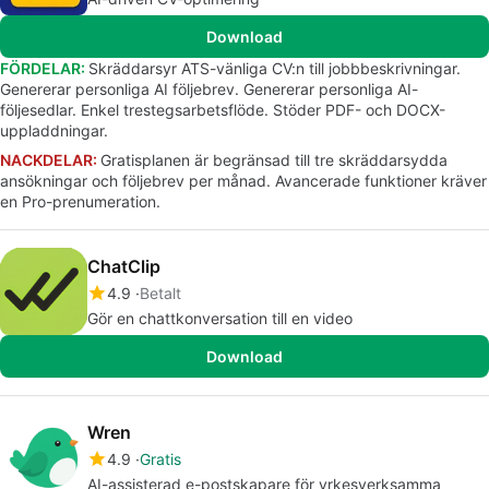
Download
FÖRDELAR:
Skräddarsyr ATS-vänliga CV:n till jobbbeskrivningar.
Genererar personliga AI följebrev. Genererar personliga AI-
följesedlar. Enkel trestegsarbetsflöde. Stöder PDF- och DOCX-
uppladdningar.
NACKDELAR:
Gratisplanen är begränsad till tre skräddarsydda
ansökningar och följebrev per månad. Avancerade funktioner kräver
en Pro-prenumeration.
ChatClip
4.9
Betalt
Gör en chattkonversation till en video
Download
Wren
4.9
Gratis
AI-assisterad e-postskapare för yrkesverksamma