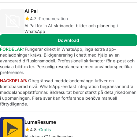
Ai Pal
4.7
Prenumeration
Ai Pal för in AI-skrivande, bilder och planering i
WhatsApp
Download
FÖRDELAR:
Fungerar direkt in WhatsApp, inga extra app-
nedladdningar krävs. Bildgenerering i chatt med hjälp av en
avancerad diffusionsmodell. Professionell skrivmotor för e-post och
sociala bildtexter. Personlig reseplanerare med användarspecifika
preferenser.
NACKDELAR:
Obegränsad meddelandemängd kräver en
kontobaserad nivå. WhatsApp-endast integration begränsar andra
meddelandeplattformar. Bildresultat beror starkt på detaljrikedomen
i uppmaningen. Flera svar kan fortfarande behöva manuell
förtydligande.
LumaResume
4.8
Gratis
AI-driven CV-optimering