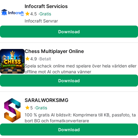
Infocraft Servicios
4.5
Gratis
Infocraft Servrar
Download
Chess Multiplayer Online
4.9
Betalt
Spela schack online med spelare över hela världen eller
offline mot AI och utmana vänner
Download
SARALWORKSIMG
5
Gratis
100 % gratis AI bildsvit: Komprimera till KB, passfoto, ta
bort BG och formatkonverterare
Download