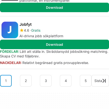
plattformar, en instrumentpanel
Download
Jobfyt
4.6
Gratis
AI-drivna jobb sökplattform
Download
FÖRDELAR:
Lätt att ställa in. Skräddarsydd jobbsökning matchning.
Skapa CV med följebrev.
NACKDELAR:
Relativt begränsad gratis provupplevelse.
1
2
3
4
5
Sista