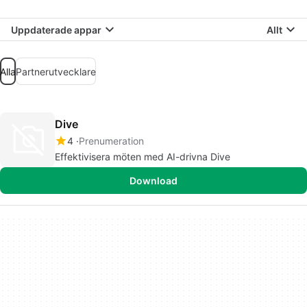
Uppdaterade appar
Allt
Alla
Partnerutvecklare
Dive
4
Prenumeration
Effektivisera möten med AI-drivna Dive
Download