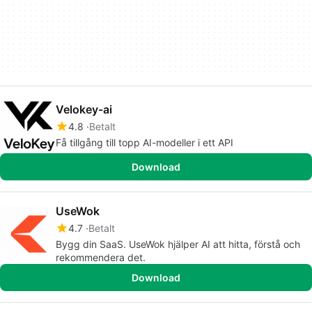
Velokey-ai
4.8
Betalt
Få tillgång till topp AI-modeller i ett API
Download
UseWok
4.7
Betalt
Bygg din SaaS. UseWok hjälper AI att hitta, förstå och
rekommendera det.
Download