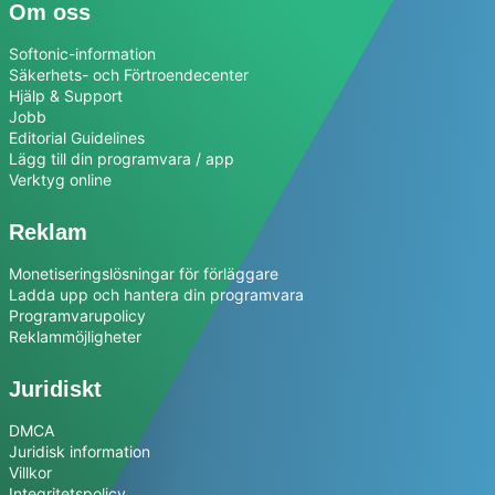
Om oss
Softonic-information
Säkerhets- och Förtroendecenter
Hjälp & Support
Jobb
Editorial Guidelines
Lägg till din programvara / app
Verktyg online
Reklam
Monetiseringslösningar för förläggare
Ladda upp och hantera din programvara
Programvarupolicy
Reklammöjligheter
Juridiskt
DMCA
Juridisk information
Villkor
Integritetspolicy