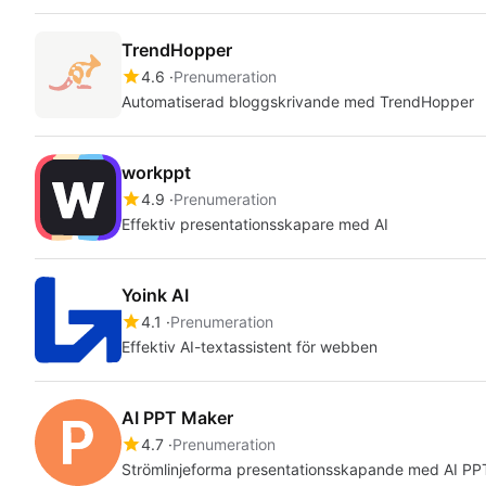
TrendHopper
4.6
Prenumeration
Automatiserad bloggskrivande med TrendHopper
workppt
4.9
Prenumeration
Effektiv presentationsskapare med AI
Yoink AI
4.1
Prenumeration
Effektiv AI-textassistent för webben
AI PPT Maker
4.7
Prenumeration
Strömlinjeforma presentationsskapande med AI PP