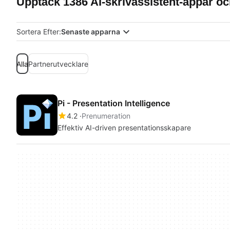
Upptäck 1386 AI-skrivassistent-appar oc
Sortera Efter:
Senaste apparna
Alla
Partnerutvecklare
Pi - Presentation Intelligence
4.2
Prenumeration
Effektiv AI-driven presentationsskapare