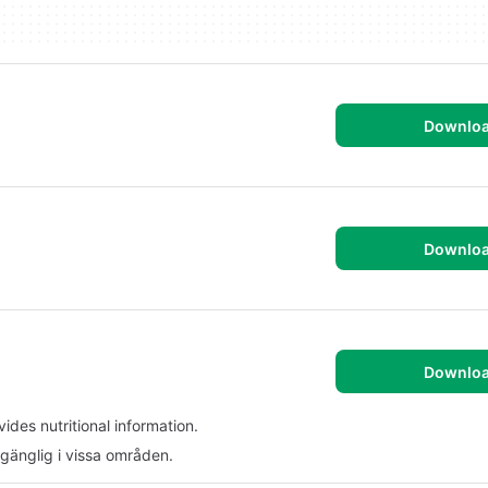
Downlo
Downlo
Downlo
ides nutritional information.
llgänglig i vissa områden.