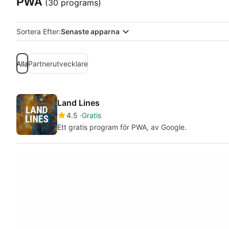
PWA
(30 programs)
Sortera Efter:
Senaste apparna
Alla
Partnerutvecklare
Land Lines
4.5
Gratis
Ett gratis program för PWA, av Google.