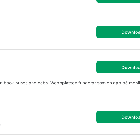
Downlo
Downlo
 Can book buses and cabs. Webbplatsen fungerar som en app på mobil
Downlo
g.