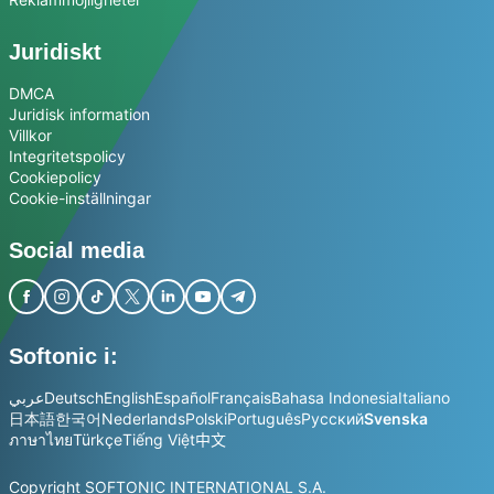
Juridiskt
DMCA
Juridisk information
Villkor
Integritetspolicy
Cookiepolicy
Cookie-inställningar
Social media
Softonic i:
عربي
Deutsch
English
Español
Français
Bahasa Indonesia
Italiano
日本語
한국어
Nederlands
Polski
Português
Русский
Svenska
ภาษาไทย
Türkçe
Tiếng Việt
中文
Copyright SOFTONIC INTERNATIONAL S.A.