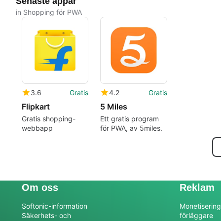
Senaste appar
in Shopping för PWA
3.6
Gratis
4.2
Gratis
Flipkart
5 Miles
Gratis shopping-
Ett gratis program
webbapp
för PWA, av 5miles.
Om oss
Reklam
Softonic-information
Monetisering
Säkerhets- och
förläggare