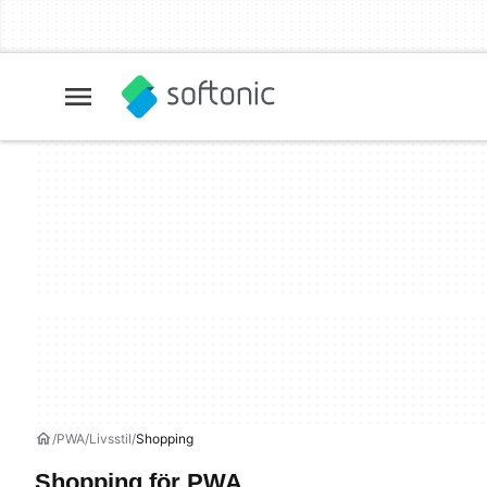
PWA
Livsstil
Shopping
Shopping för PWA