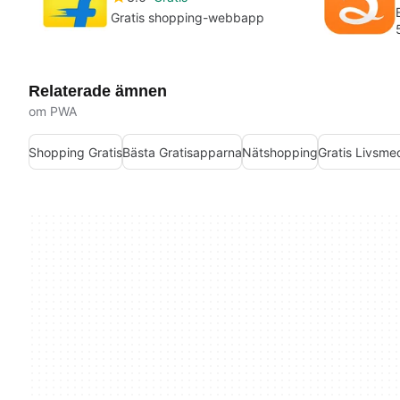
Gratis shopping-webbapp
Relaterade ämnen
om PWA
Shopping Gratis
Bästa Gratisapparna
Nätshopping
Gratis Livsme