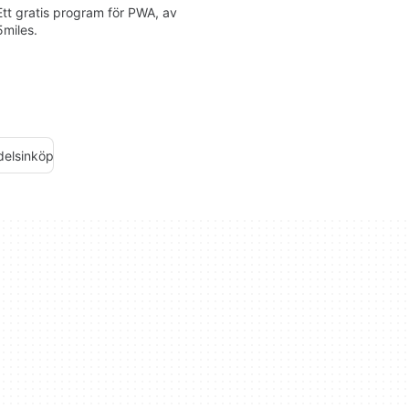
Ett gratis program för PWA, av
5miles.
delsinköp