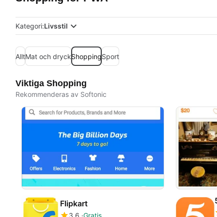
Kategori:
Livsstil
Allt
Mat och dryck
Shopping
Sport
Viktiga Shopping
Rekommenderas av Softonic
Flipkart
3.6
Gratis