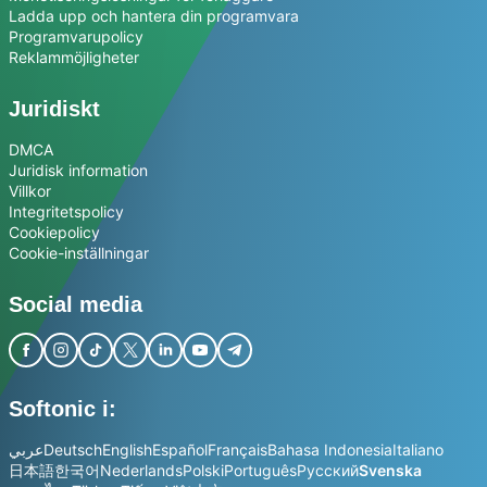
Ladda upp och hantera din programvara
Programvarupolicy
Reklammöjligheter
Juridiskt
DMCA
Juridisk information
Villkor
Integritetspolicy
Cookiepolicy
Cookie-inställningar
Social media
Softonic i:
عربي
Deutsch
English
Español
Français
Bahasa Indonesia
Italiano
日本語
한국어
Nederlands
Polski
Português
Русский
Svenska