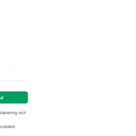
ad
 planering och
 problem