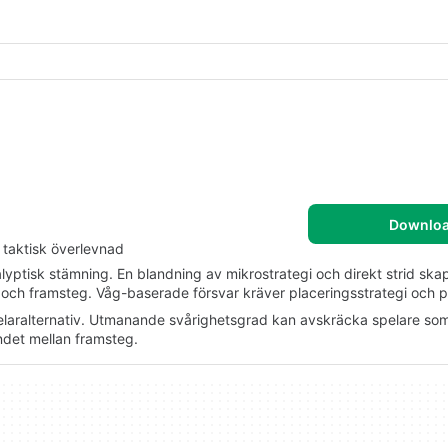
Downlo
 taktisk överlevnad
yptisk stämning. En blandning av mikrostrategi och direkt strid skap
 och framsteg. Våg-baserade försvar kräver placeringsstrategi och pr
pelaralternativ. Utmanande svårighetsgrad kan avskräcka spelare so
ndet mellan framsteg.