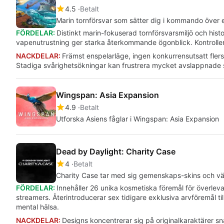
4.5
Betalt
Marin tornförsvar som sätter dig i kommando över 
FÖRDELAR:
Distinkt marin-fokuserad tornförsvarsmiljö och histo
vapenutrustning ger starka återkommande ögonblick. Kontroller
NACKDELAR:
Främst enspelarläge, ingen konkurrensutsatt fler
Stadiga svårighetsökningar kan frustrera mycket avslappnade 
Wingspan: Asia Expansion
4.9
Betalt
Utforska Asiens fåglar i Wingspan: Asia Expansion
Dead by Daylight: Charity Case
4
Betalt
Charity Case tar med sig gemenskaps-skins och väl
FÖRDELAR:
Innehåller 26 unika kosmetiska föremål för överle
streamers. Återintroducerar sex tidigare exklusiva arvföremål t
mental hälsa.
NACKDELAR:
Designs koncentrerar sig på originalkaraktärer sn