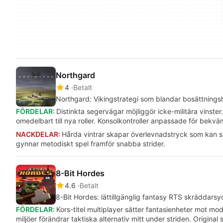
Northgard
4
Betalt
Northgard: Vikingstrategi som blandar bosättnings
FÖRDELAR:
Distinkta segervägar möjliggör icke-militära vinst
omedelbart till nya roller. Konsolkontroller anpassade för bekvä
NACKDELAR:
Hårda vintrar skapar överlevnadstryck som kan s
gynnar metodiskt spel framför snabba strider.
8-Bit Hordes
4.6
Betalt
8-Bit Hordes: lättillgänglig fantasy RTS skräddarsy
FÖRDELAR:
Kors-titel multiplayer sätter fantasienheter mot mode
miljöer förändrar taktiska alternativ mitt under striden. Origi