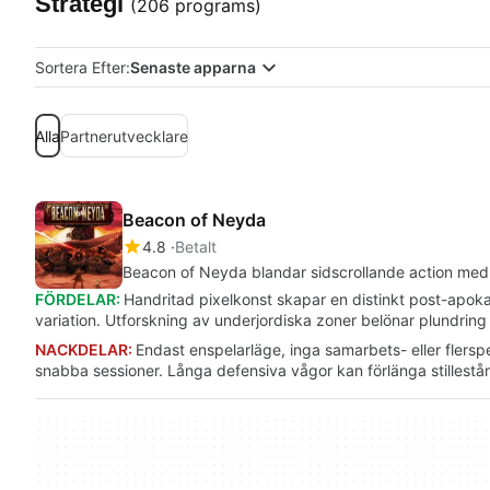
Strategi
(206 programs)
Sortera Efter:
Senaste apparna
Alla
Partnerutvecklare
Beacon of Neyda
4.8
Betalt
Beacon of Neyda blandar sidscrollande action med
FÖRDELAR:
Handritad pixelkonst skapar en distinkt post-apokal
variation. Utforskning av underjordiska zoner belönar plundring
NACKDELAR:
Endast enspelarläge, inga samarbets- eller flers
snabba sessioner. Långa defensiva vågor kan förlänga stillestå