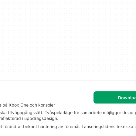
Downlo
e på Xbox One och konsoler
tiska tillvägagångssätt. Tvåspelarläge för samarbete möjliggör delad
reflekterad i uppdragsdesign.
met förändrar bekant hantering av föremål. Lanseringstidens tekniska