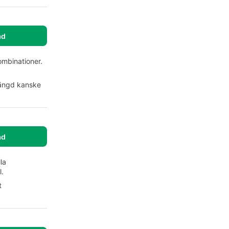
ad
ombinationer.
längd kanske
ad
la
l.
t