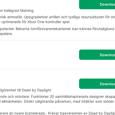
Downlo
en belägrad fästning
risk atmosfär. Uppgraderbar artilleri och tydliga resursutbyten för st
 optimerade för Xbox One-kontroller spel.
spelardel. Bekanta tornförsvarsmekanismer kan kännas förutsägbara 
spelare.
Downlo
Downlo
görenhet till Dead by Daylight
vande och mördare. Funktioner 20 samhällsinspirerade designer ska
ill allmänheten. Direkt välgörande påverkan, med intäkter som stöder
arare än nyare licensierade.. Kräver basversionen av Dead by Dayligh