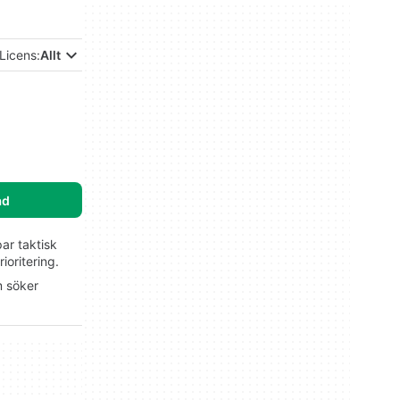
Licens:
Allt
ad
ar taktisk
ioritering.
m söker