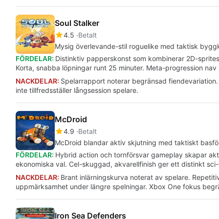
Soul Stalker
4.5
Betalt
Mysig överlevande-stil roguelike med taktisk bygg
FÖRDELAR:
Distinktiv papperskonst som kombinerar 2D-sprite
Korta, snabba löpningar runt 25 minuter. Meta-progression nav 
NACKDELAR:
Spelarrapport noterar begränsad fiendevariation
inte tillfredsställer långsession spelare.
McDroid
4.9
Betalt
McDroid blandar aktiv skjutning med taktiskt basfö
FÖRDELAR:
Hybrid action och tornförsvar gameplay skapar akt
ekonomiska val. Cel-skuggad, akvarellfinish ger ett distinkt sci-
NACKDELAR:
Brant inlärningskurva noterat av spelare. Repetiti
uppmärksamhet under längre spelningar. Xbox One fokus begrän
Iron Sea Defenders