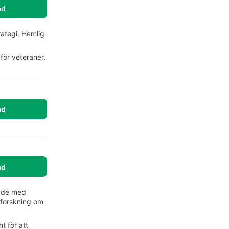
ad
rategi. Hemlig
för veteraner.
ad
ad
pade med
 forskning om
t för att