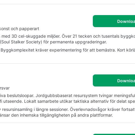
Downlo
konst och papperart
s med 3D cel-skuggade miljöer. Över 21 tecken och tusentals byggk
(Soul Stalker Society) för permanenta uppgraderingar.
. Byggkomplexitet kräver experimentering för att bemästra. Kort kör
Downlo
rsvar
iva beslutsloopar. Jordgubbsbaserat resursystem tvingar meningsful
fi utseende. Lokalt samarbete utökar taktiska alternativ för delat spe
v resursinsamling i längre sessioner. Överlevnadsvågor kräver fortsat
sar den inhemska tillgängligheten på andra plattformar.