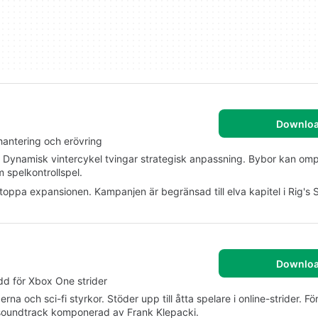
Downlo
hantering och erövring
er. Dynamisk vintercykel tvingar strategisk anpassning. Bybor kan om
m spelkontrollspel.
toppa expansionen. Kampanjen är begränsad till elva kapitel i Rig's
Downlo
dd för Xbox One strider
rna och sci-fi styrkor. Stöder upp till åtta spelare i online-strider. F
nal soundtrack komponerad av Frank Klepacki.