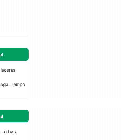
ad
placeras
 Saga. Tempo
ad
örstörbara