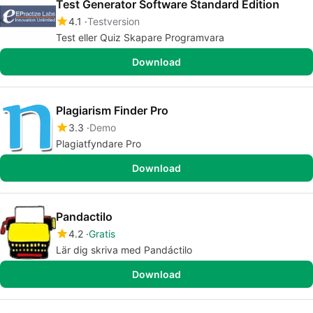
Test Generator Software Standard Edition
4.1
Testversion
Test eller Quiz Skapare Programvara
Download
Plagiarism Finder Pro
3.3
Demo
Plagiatfyndare Pro
Download
Pandactilo
4.2
Gratis
Lär dig skriva med Pandáctilo
Download