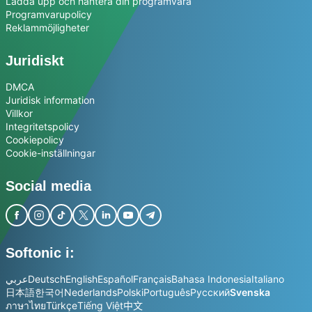
Ladda upp och hantera din programvara
Programvarupolicy
Reklammöjligheter
Juridiskt
DMCA
Juridisk information
Villkor
Integritetspolicy
Cookiepolicy
Cookie-inställningar
Social media
Softonic i:
عربي
Deutsch
English
Español
Français
Bahasa Indonesia
Italiano
日本語
한국어
Nederlands
Polski
Português
Русский
Svenska
ภาษาไทย
Türkçe
Tiếng Việt
中文