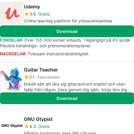
Udemy
3.9
Gratis
Online learning platform för yrkesverksamma
Download
FÖRDELAR:
Över 155 000 kurser erbjuds. Tillgängligt på 65 språk.
Flexibla betalnings- och prenumerationsplaner.
NACKDELAR:
Tveksam instruktörsbehörighet.
Guitar Teacher
2.1
Testversion
Enkelt sätt att lära sig gitarrackord snabbt och utan
hjälp från någon, bara genom dig själv, börja lära dig
nu!
Download
GNU Gtypist
4.3
Gratis
Effektiv typträning med GNU Gtypist