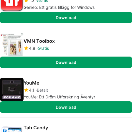
1.3
Gratis
Genieo: Ett gratis tillägg för Windows
Download
VMN Toolbox
4.8
Gratis
Download
YouMe
4.1
Betalt
YouMe: Ett Dröm Utforskning Äventyr
Download
Tab Candy