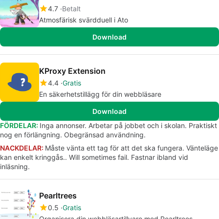
4.7
Betalt
Atmosfärisk svärdduell i Ato
Download
KProxy Extension
4.4
Gratis
En säkerhetstillägg för din webbläsare
Download
FÖRDELAR:
Inga annonser. Arbetar på jobbet och i skolan. Praktiskt
nog en förlängning. Obegränsad användning.
NACKDELAR:
Måste vänta ett tag för att det ska fungera. Vänteläge
kan enkelt kringgås.. Will sometimes fail. Fastnar ibland vid
inläsning.
Pearltrees
0.5
Gratis
Organisera din webbläsartillvaro med Pearltrees