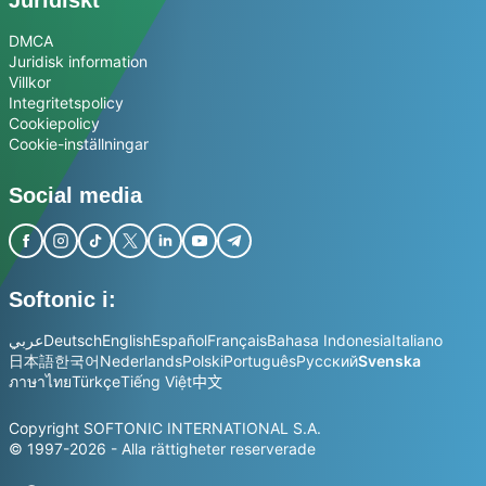
Juridiskt
DMCA
Juridisk information
Villkor
Integritetspolicy
Cookiepolicy
Cookie-inställningar
Social media
Softonic i:
عربي
Deutsch
English
Español
Français
Bahasa Indonesia
Italiano
日本語
한국어
Nederlands
Polski
Português
Русский
Svenska
ภาษาไทย
Türkçe
Tiếng Việt
中文
Copyright SOFTONIC INTERNATIONAL S.A.
© 1997-2026 - Alla rättigheter reserverade