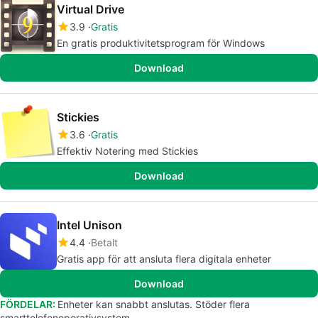
Virtual Drive
3.9
Gratis
En gratis produktivitetsprogram för Windows
Download
Stickies
3.6
Gratis
Effektiv Notering med Stickies
Download
Intel Unison
4.4
Betalt
Gratis app för att ansluta flera digitala enheter
Download
FÖRDELAR:
Enheter kan snabbt anslutas. Stöder flera
smarttelefonoperativsystem.