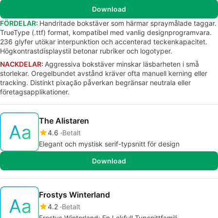
Download
FÖRDELAR:
Handritade bokstäver som härmar spraymålade taggar.
TrueType (.ttf) format, kompatibel med vanlig designprogramvara.
236 glyfer utökar interpunktion och accenterad teckenkapacitet.
Högkontrastdisplaystil betonar rubriker och logotyper.
NACKDELAR:
Aggressiva bokstäver minskar läsbarheten i små
storlekar. Oregelbundet avstånd kräver ofta manuell kerning eller
tracking. Distinkt pixação påverkan begränsar neutrala eller
företagsapplikationer.
The Alistaren
4.6
Betalt
Elegant och mystisk serif-typsnitt för design
Download
Frostys Winterland
4.2
Betalt
Frostys Winterland: En Lekfull Typsnittfamilj