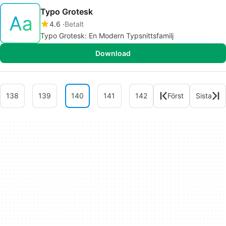
Typo Grotesk
4.6
Betalt
Typo Grotesk: En Modern Typsnittsfamilj
Download
138
139
140
141
142
Först
Sista