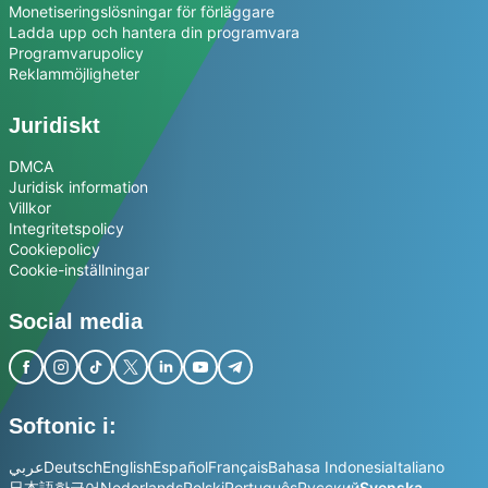
Monetiseringslösningar för förläggare
Ladda upp och hantera din programvara
Programvarupolicy
Reklammöjligheter
Juridiskt
DMCA
Juridisk information
Villkor
Integritetspolicy
Cookiepolicy
Cookie-inställningar
Social media
Softonic i:
عربي
Deutsch
English
Español
Français
Bahasa Indonesia
Italiano
日本語
한국어
Nederlands
Polski
Português
Русский
Svenska