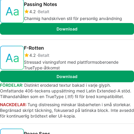
Passing Notes
4.2
Betalt
Charmig handskriven stil för personlig användning
Download
F-Rotten
4.2
Betalt
Stressad visningsfont med plattformsoberoende
TrueType-åtkomst
Download
FÖRDELAR:
Distinkt eroderad textur bakad i varje glyph.
Omfattande 406-teckens uppsättning med Latin Extended-A stöd.
Tillhandahållen som en TrueType (.ttf) fil för bred kompatibilitet.
NACKDELAR:
Tung distressing minskar läsbarheten i små storlekar.
Begränsad skript täckning, fokuserad på latinska block. Inte avsedd
för kontinuerlig brödtext eller UI-kopia.
Peace Sans