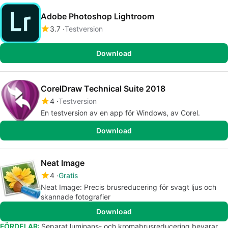
Adobe Photoshop Lightroom
3.7
Testversion
Download
CorelDraw Technical Suite 2018
4
Testversion
En testversion av en app för Windows, av Corel.
Download
Neat Image
4
Gratis
Neat Image: Precis brusreducering för svagt ljus och
skannade fotografier
Download
FÖRDELAR:
Separat luminans- och kromabrusreducering bevarar