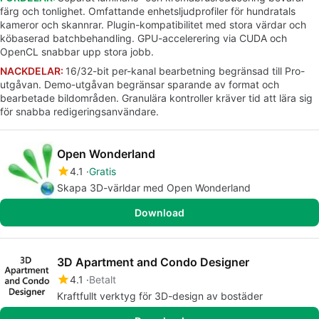
färg och tonlighet. Omfattande enhetsljudprofiler för hundratals
kameror och skannrar. Plugin-kompatibilitet med stora värdar och
köbaserad batchbehandling. GPU-accelerering via CUDA och
OpenCL snabbar upp stora jobb.
NACKDELAR:
16/32-bit per-kanal bearbetning begränsad till Pro-
utgåvan. Demo-utgåvan begränsar sparande av format och
bearbetade bildområden. Granulära kontroller kräver tid att lära sig
för snabba redigeringsanvändare.
Open Wonderland
4.1
Gratis
Skapa 3D-världar med Open Wonderland
Download
3D Apartment and Condo Designer
4.1
Betalt
Kraftfullt verktyg för 3D-design av bostäder