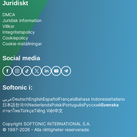
Juridiskt
DMCA
Juridisk information
Villkor
Integritetspolicy
Cookiepolicy
Cookie-inställningar
Social media
Softonic i:
عربي
Deutsch
English
Español
Français
Bahasa Indonesia
Italiano
日本語
한국어
Nederlands
Polski
Português
Русский
Svenska
ภาษาไทย
Türkçe
Tiếng Việt
中文
Copyright SOFTONIC INTERNATIONAL S.A.
© 1997-2026 - Alla rättigheter reserverade