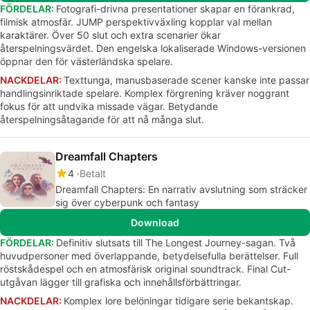
FÖRDELAR:
Fotografi-drivna presentationer skapar en förankrad,
filmisk atmosfär. JUMP perspektivväxling kopplar val mellan
karaktärer. Över 50 slut och extra scenarier ökar
återspelningsvärdet. Den engelska lokaliserade Windows-versionen
öppnar den för västerländska spelare.
NACKDELAR:
Texttunga, manusbaserade scener kanske inte passar
handlingsinriktade spelare. Komplex förgrening kräver noggrant
fokus för att undvika missade vägar. Betydande
återspelningsåtagande för att nå många slut.
Dreamfall Chapters
4
Betalt
Dreamfall Chapters: En narrativ avslutning som sträcker
sig över cyberpunk och fantasy
Download
FÖRDELAR:
Definitiv slutsats till The Longest Journey-sagan. Två
huvudpersoner med överlappande, betydelsefulla berättelser. Full
röstskådespel och en atmosfärisk original soundtrack. Final Cut-
utgåvan lägger till grafiska och innehållsförbättringar.
NACKDELAR:
Komplex lore belöningar tidigare serie bekantskap.