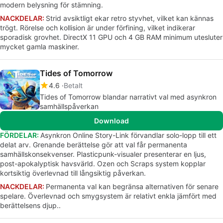
modern belysning för stämning.
NACKDELAR:
Strid avsiktligt ekar retro styvhet, vilket kan kännas
trögt. Rörelse och kollision är under förfining, vilket indikerar
sporadisk grovhet. DirectX 11 GPU och 4 GB RAM minimum utesluter
mycket gamla maskiner.
Tides of Tomorrow
4.6
Betalt
Tides of Tomorrow blandar narrativt val med asynkron
samhällspåverkan
Download
FÖRDELAR:
Asynkron Online Story-Link förvandlar solo-lopp till ett
delat arv. Grenande berättelse gör att val får permanenta
samhällskonsekvenser. Plasticpunk-visualer presenterar en ljus,
post-apokalyptisk havsvärld. Ozen och Scraps system kopplar
kortsiktig överlevnad till långsiktig påverkan.
NACKDELAR:
Permanenta val kan begränsa alternativen för senare
spelare. Överlevnad och smygsystem är relativt enkla jämfört med
berättelsens djup..