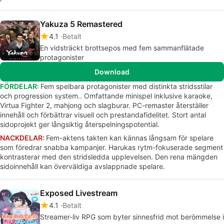
Yakuza 5 Remastered
4.1
Betalt
En vidsträckt brottsepos med fem sammanflätade
protagonister
Download
FÖRDELAR:
Fem spelbara protagonister med distinkta stridsstilar
och progression system.. Omfattande minispel inklusive karaoke,
Virtua Fighter 2, mahjong och slagburar. PC-remaster återställer
innehåll och förbättrar visuell och prestandafidelitet. Stort antal
sidoprojekt ger långsiktig återspelningspotential.
NACKDELAR:
Fem-aktens takten kan kännas långsam för spelare
som föredrar snabba kampanjer. Harukas rytm-fokuserade segment
kontrasterar med den stridsledda upplevelsen. Den rena mängden
sidoinnehåll kan överväldiga avslappnade spelare.
Exposed Livestream
4.1
Betalt
Streamer-liv RPG som byter sinnesfrid mot berömmelse i