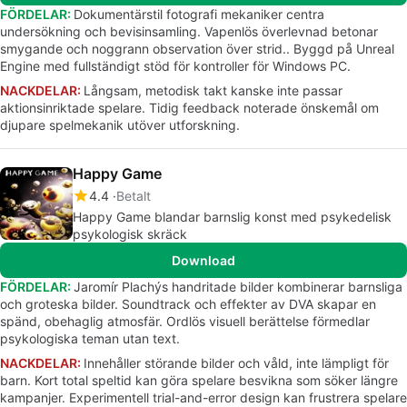
FÖRDELAR:
Dokumentärstil fotografi mekaniker centra
undersökning och bevisinsamling. Vapenlös överlevnad betonar
smygande och noggrann observation över strid.. Byggd på Unreal
Engine med fullständigt stöd för kontroller för Windows PC.
NACKDELAR:
Långsam, metodisk takt kanske inte passar
aktionsinriktade spelare. Tidig feedback noterade önskemål om
djupare spelmekanik utöver utforskning.
Happy Game
4.4
Betalt
Happy Game blandar barnslig konst med psykedelisk
psykologisk skräck
Download
FÖRDELAR:
Jaromír Plachýs handritade bilder kombinerar barnsliga
och groteska bilder. Soundtrack och effekter av DVA skapar en
spänd, obehaglig atmosfär. Ordlös visuell berättelse förmedlar
psykologiska teman utan text.
NACKDELAR:
Innehåller störande bilder och våld, inte lämpligt för
barn. Kort total speltid kan göra spelare besvikna som söker längre
kampanjer. Experimentell trial-and-error design kan frustrera spelare