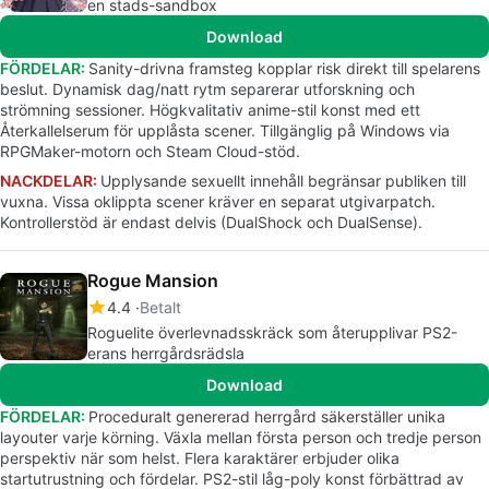
en stads-sandbox
Download
FÖRDELAR:
Sanity-drivna framsteg kopplar risk direkt till spelarens
beslut. Dynamisk dag/natt rytm separerar utforskning och
strömning sessioner. Högkvalitativ anime-stil konst med ett
Återkallelserum för upplåsta scener. Tillgänglig på Windows via
RPGMaker-motorn och Steam Cloud-stöd.
NACKDELAR:
Upplysande sexuellt innehåll begränsar publiken till
vuxna. Vissa oklippta scener kräver en separat utgivarpatch.
Kontrollerstöd är endast delvis (DualShock och DualSense).
Rogue Mansion
4.4
Betalt
Roguelite överlevnadsskräck som återupplivar PS2-
erans herrgårdsrädsla
Download
FÖRDELAR:
Proceduralt genererad herrgård säkerställer unika
layouter varje körning. Växla mellan första person och tredje person
perspektiv när som helst. Flera karaktärer erbjuder olika
startutrustning och fördelar. PS2-stil låg-poly konst förbättrad av