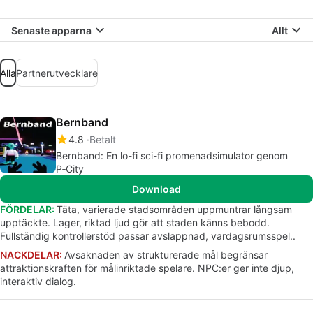
Senaste apparna
Allt
Alla
Partnerutvecklare
Bernband
4.8
Betalt
Bernband: En lo-fi sci-fi promenadsimulator genom
P‑City
Download
FÖRDELAR:
Täta, varierade stadsområden uppmuntrar långsam
upptäckte. Lager, riktad ljud gör att staden känns bebodd.
Fullständig kontrollerstöd passar avslappnad, vardagsrumsspel..
NACKDELAR:
Avsaknaden av strukturerade mål begränsar
attraktionskraften för målinriktade spelare. NPC:er ger inte djup,
interaktiv dialog.