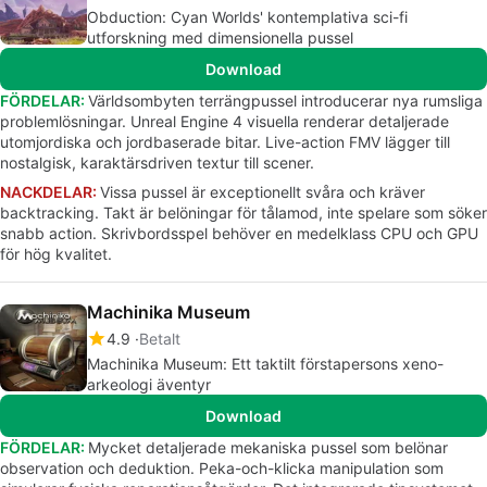
Obduction: Cyan Worlds' kontemplativa sci-fi
utforskning med dimensionella pussel
Download
FÖRDELAR:
Världsombyten terrängpussel introducerar nya rumsliga
problemlösningar. Unreal Engine 4 visuella renderar detaljerade
utomjordiska och jordbaserade bitar. Live-action FMV lägger till
nostalgisk, karaktärsdriven textur till scener.
NACKDELAR:
Vissa pussel är exceptionellt svåra och kräver
backtracking. Takt är belöningar för tålamod, inte spelare som söker
snabb action. Skrivbordsspel behöver en medelklass CPU och GPU
för hög kvalitet.
Machinika Museum
4.9
Betalt
Machinika Museum: Ett taktilt förstapersons xeno-
arkeologi äventyr
Download
FÖRDELAR:
Mycket detaljerade mekaniska pussel som belönar
observation och deduktion. Peka-och-klicka manipulation som