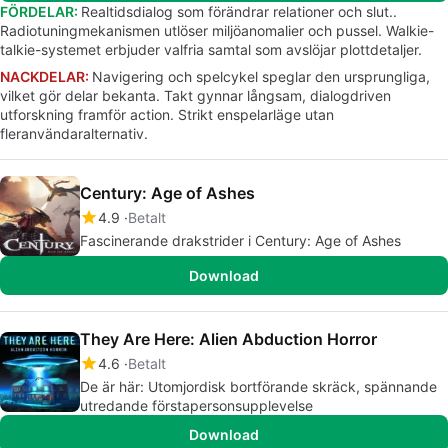
FÖRDELAR:
Realtidsdialog som förändrar relationer och slut..
Radiotuningmekanismen utlöser miljöanomalier och pussel. Walkie-
talkie-systemet erbjuder valfria samtal som avslöjar plottdetaljer.
NACKDELAR:
Navigering och spelcykel speglar den ursprungliga,
vilket gör delar bekanta. Takt gynnar långsam, dialogdriven
utforskning framför action. Strikt enspelarläge utan
fleranvändaralternativ.
Century: Age of Ashes
4.9
Betalt
Fascinerande drakstrider i Century: Age of Ashes
Download
They Are Here: Alien Abduction Horror
4.6
Betalt
De är här: Utomjordisk bortförande skräck, spännande
utredande förstapersonsupplevelse
Download