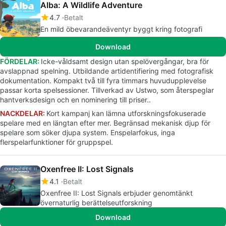
Alba: A Wildlife Adventure
4.7
Betalt
En mild öbevarandeäventyr byggt kring fotografi
Download
FÖRDELAR:
Icke-våldsamt design utan spelövergångar, bra för
avslappnad spelning. Utbildande artidentifiering med fotografisk
dokumentation. Kompakt två till fyra timmars huvudupplevelse
passar korta spelsessioner. Tillverkad av Ustwo, som återspeglar
hantverksdesign och en nominering till priser..
NACKDELAR:
Kort kampanj kan lämna utforskningsfokuserade
spelare med en längtan efter mer. Begränsad mekanisk djup för
spelare som söker djupa system. Enspelarfokus, inga
flerspelarfunktioner för gruppspel.
Oxenfree II: Lost Signals
4.1
Betalt
Oxenfree II: Lost Signals erbjuder genomtänkt
övernaturlig berättelseutforskning
Download