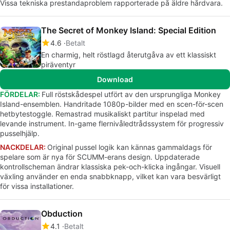
Vissa tekniska prestandaproblem rapporterade på äldre hårdvara.
The Secret of Monkey Island: Special Edition
4.6
Betalt
En charmig, helt röstlagd återutgåva av ett klassiskt
piräventyr
Download
FÖRDELAR:
Full röstskådespel utfört av den ursprungliga Monkey
Island-ensemblen. Handritade 1080p-bilder med en scen-för-scen
hetbytestoggle. Remastrad musikaliskt partitur inspelad med
levande instrument. In-game flernivåledtrådssystem för progressiv
pusselhjälp.
NACKDELAR:
Original pussel logik kan kännas gammaldags för
spelare som är nya för SCUMM-erans design. Uppdaterade
kontrollscheman ändrar klassiska pek-och-klicka ingångar. Visuell
växling använder en enda snabbknapp, vilket kan vara besvärligt
för vissa installationer.
Obduction
4.1
Betalt