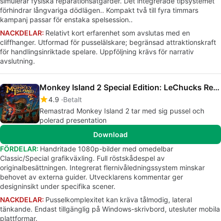
simulerar fysiska reparationsåtgärder. Det integrerade tipsystemet
förhindrar långvariga dödlägen.. Kompakt två till fyra timmars
kampanj passar för enstaka spelsession..
NACKDELAR:
Relativt kort erfarenhet som avslutas med en
cliffhanger. Utformad för pusselälskare; begränsad attraktionskraft
för handlingsinriktade spelare. Uppföljning krävs för narrativ
avslutning.
Monkey Island 2 Special Edition: LeChucks Revenge
4.9
Betalt
Remastrad Monkey Island 2 tar med sig pussel och
polerad presentation
Download
FÖRDELAR:
Handritade 1080p-bilder med omedelbar
Classic/Special grafikväxling. Full röstskådespel av
originalbesättningen. Integrerat flernivåledningssystem minskar
behovet av externa guider. Utvecklarens kommentar ger
designinsikt under specifika scener.
NACKDELAR:
Pusselkomplexitet kan kräva tålmodig, lateral
tänkande. Endast tillgänglig på Windows-skrivbord, utesluter mobila
plattformar.