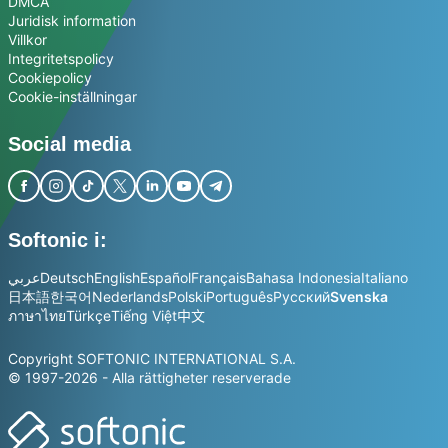
DMCA
Juridisk information
Villkor
Integritetspolicy
Cookiepolicy
Cookie-inställningar
Social media
Softonic i:
عربي
Deutsch
English
Español
Français
Bahasa Indonesia
Italiano
日本語
한국어
Nederlands
Polski
Português
Русский
Svenska
ภาษาไทย
Türkçe
Tiếng Việt
中文
Copyright SOFTONIC INTERNATIONAL S.A.
© 1997-2026 - Alla rättigheter reserverade