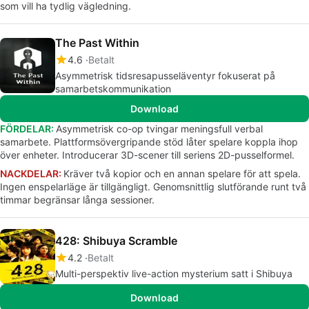
som vill ha tydlig vägledning.
The Past Within
4.6
Betalt
Asymmetrisk tidsresapusseläventyr fokuserat på
samarbetskommunikation
Download
FÖRDELAR:
Asymmetrisk co-op tvingar meningsfull verbal
samarbete. Plattformsövergripande stöd låter spelare koppla ihop
över enheter. Introducerar 3D-scener till seriens 2D-pusselformel.
NACKDELAR:
Kräver två kopior och en annan spelare för att spela.
Ingen enspelarläge är tillgängligt. Genomsnittlig slutförande runt två
timmar begränsar långa sessioner.
428: Shibuya Scramble
4.2
Betalt
Multi-perspektiv live-action mysterium satt i Shibuya
Download