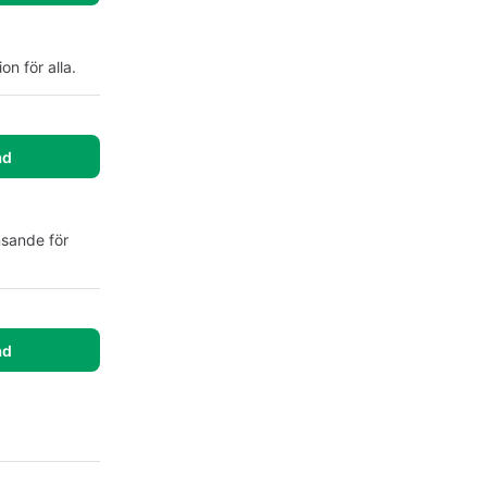
n för alla.
ad
nsande för
ad