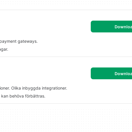
Downlo
le payment gateways.
agar.
Downlo
oner. Olika inbyggda integrationer.
 kan behöva förbättras.