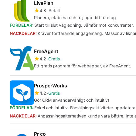
LivePlan
4.8
Betalt
Planera, etablera och följ upp ditt företag
FÖRDELAR:
Start till slut vägledning. Jämför mot konkurrenter.
NACKDELAR:
Kräver fortfarande engagemang. Massor av liknand
FreeAgent
4.2
Gratis
Ett gratis program för webbappar, av FreeAgent.
ProsperWorks
4.2
Gratis
Gör CRM användarvänligt och intuitivt
FÖRDELAR:
Enkel och intuitiv. Försäljningsaktiviteter uppdater
NACKDELAR:
Anpassningsalternativen kunde vara bättre. Inte e
Pr co