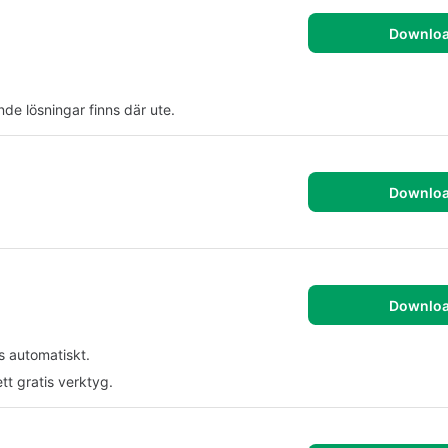
Downlo
e lösningar finns där ute.
Downlo
Downlo
as automatiskt.
tt gratis verktyg.