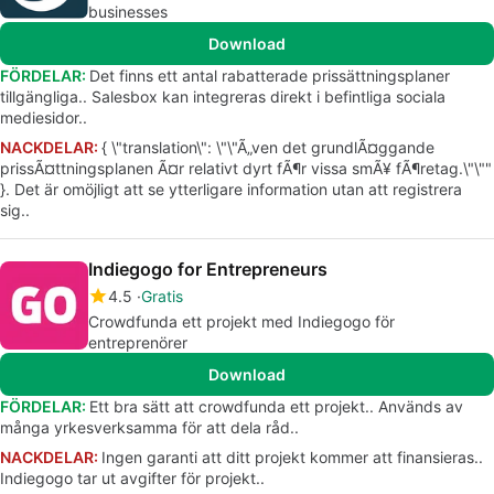
businesses
Download
FÖRDELAR:
Det finns ett antal rabatterade prissättningsplaner
tillgängliga.. Salesbox kan integreras direkt i befintliga sociala
mediesidor..
NACKDELAR:
{ \"translation\": \"\"Ã„ven det grundlÃ¤ggande
prissÃ¤ttningsplanen Ã¤r relativt dyrt fÃ¶r vissa smÃ¥ fÃ¶retag.\"\""
}. Det är omöjligt att se ytterligare information utan att registrera
sig..
Indiegogo for Entrepreneurs
4.5
Gratis
Crowdfunda ett projekt med Indiegogo för
entreprenörer
Download
FÖRDELAR:
Ett bra sätt att crowdfunda ett projekt.. Används av
många yrkesverksamma för att dela råd..
NACKDELAR:
Ingen garanti att ditt projekt kommer att finansieras..
Indiegogo tar ut avgifter för projekt..