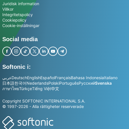
Juridisk information
Villkor
Integritetspolicy
Cookiepolicy
Cookie-inställningar
Social media
Softonic i:
عربي
Deutsch
English
Español
Français
Bahasa Indonesia
Italiano
日本語
한국어
Nederlands
Polski
Português
Русский
Svenska
ภาษาไทย
Türkçe
Tiếng Việt
中文
Copyright SOFTONIC INTERNATIONAL S.A.
© 1997-2026 - Alla rättigheter reserverade