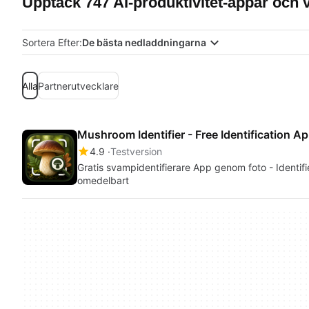
Upptäck 747 AI-produktivitet-appar och 
Sortera Efter:
De bästa nedladdningarna
Alla
Partnerutvecklare
Mushroom Identifier - Free Identification A
4.9
Testversion
Gratis svampidentifierare App genom foto - Identif
omedelbart