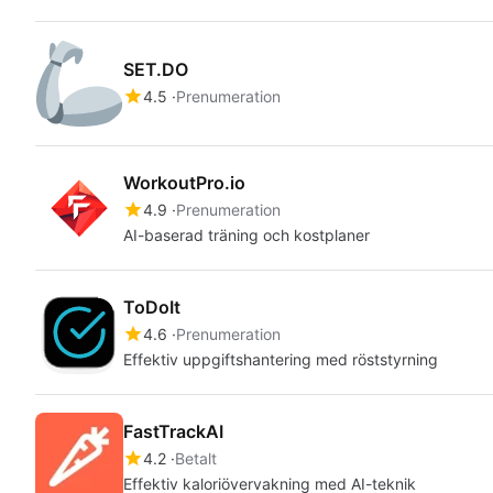
SET.DO
4.5
Prenumeration
WorkoutPro.io
4.9
Prenumeration
AI-baserad träning och kostplaner
ToDoIt
4.6
Prenumeration
Effektiv uppgiftshantering med röststyrning
FastTrackAI
4.2
Betalt
Effektiv kaloriövervakning med AI-teknik