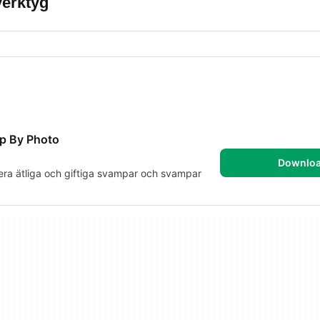
verktyg
pp By Photo
Downlo
iera ätliga och giftiga svampar och svampar