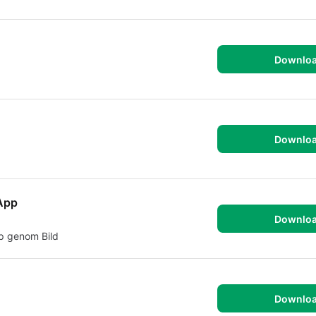
Downlo
Downlo
 App
Downlo
pp genom Bild
Downlo