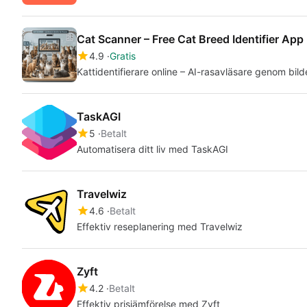
Cat Scanner – Free Cat Breed Identifier App
4.9
Gratis
Kattidentifierare online – AI-rasavläsare genom bild
TaskAGI
5
Betalt
Automatisera ditt liv med TaskAGI
Travelwiz
4.6
Betalt
Effektiv reseplanering med Travelwiz
Zyft
4.2
Betalt
Effektiv prisjämförelse med Zyft