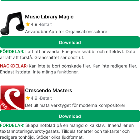
Music Library Magic
4.9
Betalt
Användbar App för Organisationssökare
Download
FÖRDELAR:
Lätt att använda. Fungerar snabbt och effektivt. Data
är lätt att förstå. Gränssnittet ser coolt ut.
NACKDELAR:
Kan inte ta bort oönskade filer. Kan inte redigera filer.
Endast listdata. Inte många funktioner.
Crescendo Masters
4.9
Betalt
Det ultimata verktyget för moderna kompositörer
Download
FÖRDELAR:
Skapa notblad på en mängd olika klav.. Innehåller en
textannoteringsverktygssats. Tilldela tonarter och taktarter och
redigera tonhöjd. Stöder olika ljudformat.