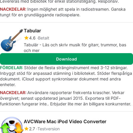
Levereras med bibliotek för enkel stationstillgång. Responsiv.
NACKDELAR:
Ingen möjlighet att spela in radiostreamen. Ganska
tungt för en grundläggande radiospelare.
Tabular
4.6
Betalt
Tabulär - Läs och skriv musik för gitarr, trummor, bas
och mer
Download
FÖRDELAR:
Stöder de flesta stränginstrument med 3-12 strängar.
Inbyggt stöd för anpassad stämning i biblioteket. Stöder flerspåriga
dokument. iCloud support synkroniserar dokument med andra
enheter.
NACKDELAR:
Användare rapporterar frekventa krascher. Verkar
övergivet; senast uppdaterad januari 2015. Exportera till PDF-
funktionen fungerar inte.. Erbjuder lite mer än billigare konkurrenter.
AVCWare Mac iPod Video Converter
2.7
Testversion