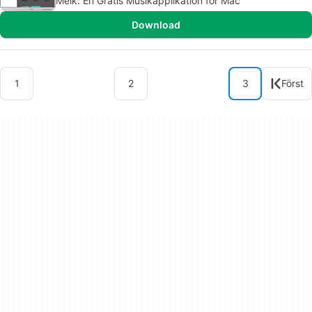
Melk: En Gratis Musikapplikation för Mac
Download
1
2
3
Först