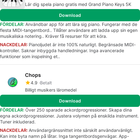
Lär dig spela piano gratis med Grand Piano Keys 5K
Download
FÖRDELAR:
Användbar app för att lära sig piano. Fungerar med de
flesta MIDI-tangentbord.. Tillåter användare att ladda upp sin egen
musikaliska notering.. Kräver få resurser för att köra.
NACKDELAR:
Pianoljudet är inte 100% naturligt. Begränsade MIDI-
kontroller. Saknar inbyggda handledningar. Inga avancerade
funktioner som inspelning et..
Chops
4.9
Betalt
Billigt musikers läromedel
Download
FÖRDELAR:
Över 250 sparade ackordprogressioner. Skapa dina
egna ackordprogressioner. Justera volymen på enskilda instrument.
Tuner inkluderad.
NACKDELAR:
Användargränssnittet inte särskilt användarvänligt.
Kan inte byta namn på låtar. Inga tangentbordsgenvägar. App-