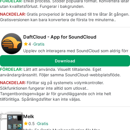
FÖRDELAR:
Enkel process. Stöder populära format. Konvertera låtar
utan kvalitetsförlust. Fungerar i bakgrunden.
NACKDELAR:
Gratis provperiod är begränsad till tre låtar åt gången.
Gratisversionen kan bara konvertera de första tre minuterna..
DaftCloud - App for SoundCloud
4
Gratis
Upplev och interagera med SoundCloud som aldrig förr
Download
FÖRDELAR:
Lätt att använda. Visuellt tilltalande. Eget
användargränssnitt. Följer samma SoundCloud-webbplatsflöde.
NACKDELAR:
Förlitar sig på systemets volymkontroller.
Sökfunktionen fungerar inte alltid som utlovat..
Tangentbordsgenvägar är för grundläggande och inte helt
tillförlitliga. Spårlängdsfilter kan inte väljas.
Melk
0.5
Gratis