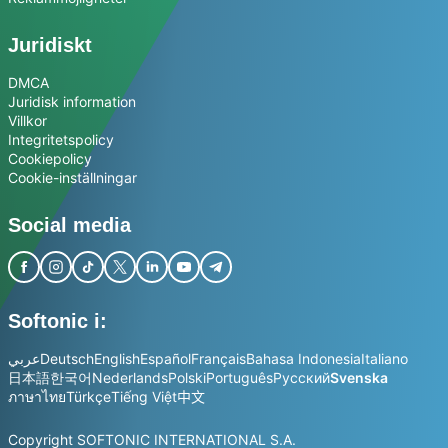
Juridiskt
DMCA
Juridisk information
Villkor
Integritetspolicy
Cookiepolicy
Cookie-inställningar
Social media
Softonic i:
عربي
Deutsch
English
Español
Français
Bahasa Indonesia
Italiano
日本語
한국어
Nederlands
Polski
Português
Русский
Svenska
ภาษาไทย
Türkçe
Tiếng Việt
中文
Copyright SOFTONIC INTERNATIONAL S.A.