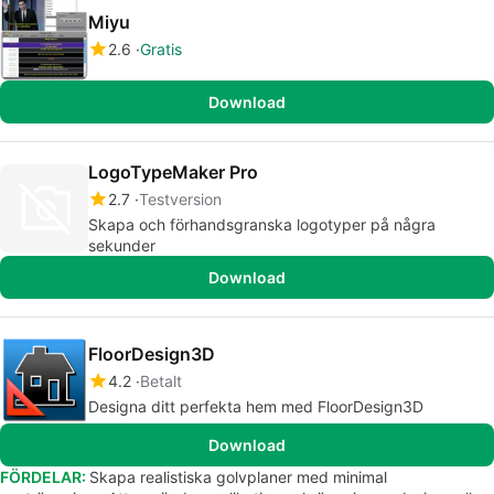
Miyu
2.6
Gratis
Download
LogoTypeMaker Pro
2.7
Testversion
Skapa och förhandsgranska logotyper på några
sekunder
Download
FloorDesign3D
4.2
Betalt
Designa ditt perfekta hem med FloorDesign3D
Download
FÖRDELAR:
Skapa realistiska golvplaner med minimal