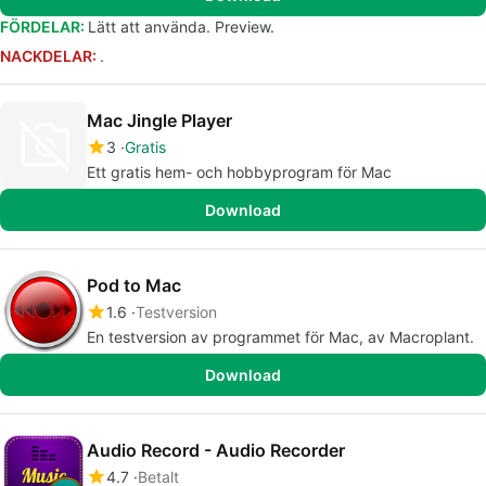
FÖRDELAR:
Lätt att använda. Preview.
NACKDELAR:
.
Mac Jingle Player
3
Gratis
Ett gratis hem- och hobbyprogram för Mac
Download
Pod to Mac
1.6
Testversion
En testversion av programmet för Mac, av Macroplant.
Download
Audio Record - Audio Recorder
4.7
Betalt