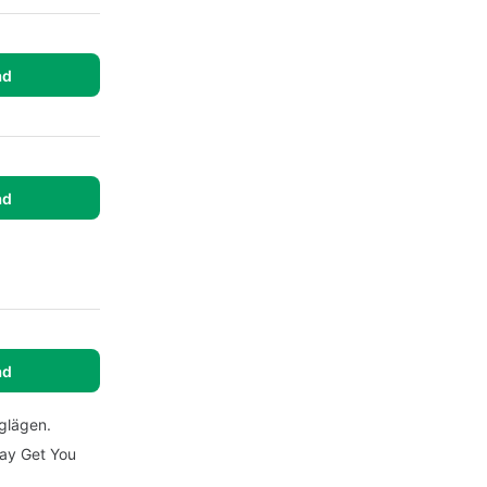
ad
ad
ad
nglägen.
May Get You