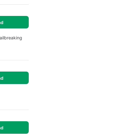
ad
ailbreaking
ad
ad