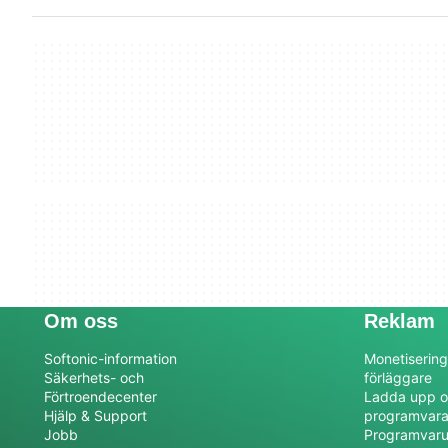
Om oss
Reklam
Softonic-information
Monetisering
Säkerhets- och
förläggare
Förtroendecenter
Ladda upp o
Hjälp & Support
programvar
Jobb
Programvaru