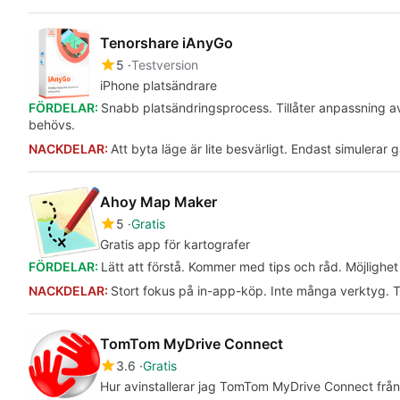
Tenorshare iAnyGo
5
Testversion
iPhone platsändrare
FÖRDELAR:
Snabb platsändringsprocess. Tillåter anpassning av
behövs.
NACKDELAR:
Att byta läge är lite besvärligt. Endast simulerar
Ahoy Map Maker
5
Gratis
Gratis app för kartografer
FÖRDELAR:
Lätt att förstå. Kommer med tips och råd. Möjlighet 
NACKDELAR:
Stort fokus på in-app-köp. Inte många verktyg. T
TomTom MyDrive Connect
3.6
Gratis
Hur avinstallerar jag TomTom MyDrive Connect frå