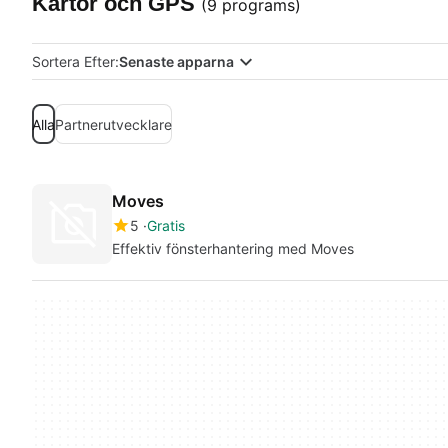
Kartor och GPS
(9 programs)
Sortera Efter:
Senaste apparna
Alla
Partnerutvecklare
Moves
5
Gratis
Effektiv fönsterhantering med Moves