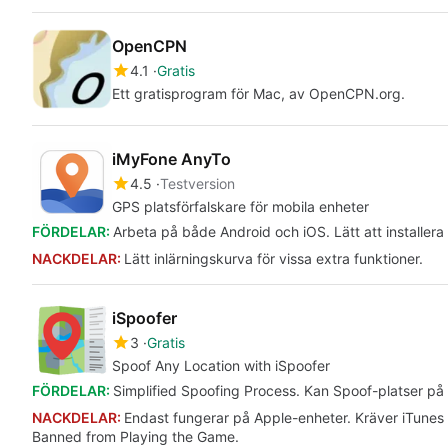
OpenCPN
4.1
Gratis
Ett gratisprogram för Mac, av OpenCPN.org.
iMyFone AnyTo
4.5
Testversion
GPS platsförfalskare för mobila enheter
FÖRDELAR:
Arbeta på både Android och iOS. Lätt att installera
NACKDELAR:
Lätt inlärningskurva för vissa extra funktioner.
iSpoofer
3
Gratis
Spoof Any Location with iSpoofer
FÖRDELAR:
Simplified Spoofing Process. Kan Spoof-platser på m
NACKDELAR:
Endast fungerar på Apple-enheter. Kräver iTunes 
Banned from Playing the Game.