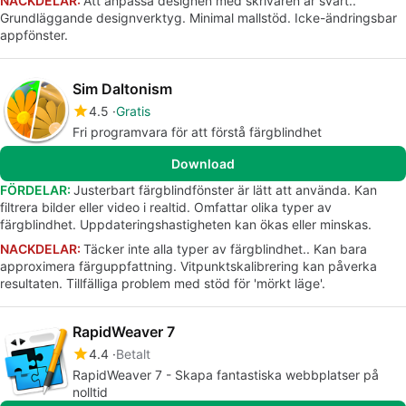
NACKDELAR:
Att anpassa designen med skrivaren är svårt..
Grundläggande designverktyg. Minimal mallstöd. Icke-ändringsbar
appfönster.
Sim Daltonism
4.5
Gratis
Fri programvara för att förstå färgblindhet
Download
FÖRDELAR:
Justerbart färgblindfönster är lätt att använda. Kan
filtrera bilder eller video i realtid. Omfattar olika typer av
färgblindhet. Uppdateringshastigheten kan ökas eller minskas.
NACKDELAR:
Täcker inte alla typer av färgblindhet.. Kan bara
approximera färguppfattning. Vitpunktskalibrering kan påverka
resultaten. Tillfälliga problem med stöd för 'mörkt läge'.
RapidWeaver 7
4.4
Betalt
RapidWeaver 7 - Skapa fantastiska webbplatser på
nolltid