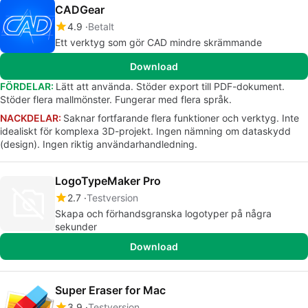
CADGear
4.9
Betalt
Ett verktyg som gör CAD mindre skrämmande
Download
FÖRDELAR:
Lätt att använda. Stöder export till PDF-dokument.
Stöder flera mallmönster. Fungerar med flera språk.
NACKDELAR:
Saknar fortfarande flera funktioner och verktyg. Inte
idealiskt för komplexa 3D-projekt. Ingen nämning om dataskydd
(design). Ingen riktig användarhandledning.
LogoTypeMaker Pro
2.7
Testversion
Skapa och förhandsgranska logotyper på några
sekunder
Download
Super Eraser for Mac
3.9
Testversion