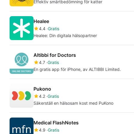
Effektiv smärtbedömning för katter
Healee
4.4
Gratis
Healee: Din digitala hälsopartner
Altibbi for Doctors
4.7
Gratis
En gratis app för iPhone, av ALTIBBI Limited.
Pukono
4.2
Gratis
Säkerställ en hälsosam kost med PuKono
Medical FlashNotes
4.9
Gratis