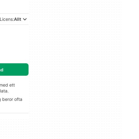
Licens:
Allt
ad
med ett
data.
 beror ofta