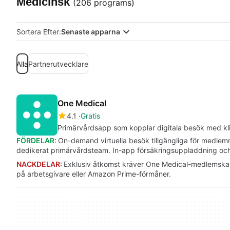
Medicinsk
(206 programs)
Sortera Efter:
Senaste apparna
Alla
Partnerutvecklare
One Medical
4.1
Gratis
Primärvårdsapp som kopplar digitala besök med kl
FÖRDELAR:
On-demand virtuella besök tillgängliga för medl
dedikerat primärvårdsteam. In-app försäkringsuppladdning och f
NACKDELAR:
Exklusiv åtkomst kräver One Medical-medlemskap.
på arbetsgivare eller Amazon Prime-förmåner.