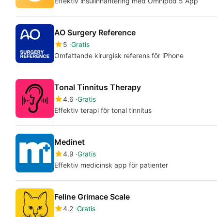
Effektiv insulinhantering med Omnipod 5 App
AO Surgery Reference
5
Gratis
Omfattande kirurgisk referens för iPhone
Tonal Tinnitus Therapy
4.6
Gratis
Effektiv terapi för tonal tinnitus
Medinet
4.9
Gratis
Effektiv medicinsk app för patienter
Feline Grimace Scale
4.2
Gratis