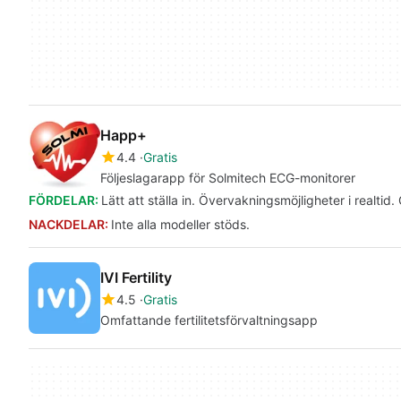
Happ+
4.4
Gratis
Följeslagarapp för Solmitech ECG-monitorer
FÖRDELAR:
Lätt att ställa in. Övervakningsmöjligheter i realt
NACKDELAR:
Inte alla modeller stöds.
IVI Fertility
4.5
Gratis
Omfattande fertilitetsförvaltningsapp