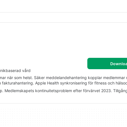
Downlo
inikbaserad vård
emmar när som helst. Säker meddelandehantering kopplar medlemmar 
akturahantering. Apple Health synkronisering för fitness och hälso
 Medlemskapets kontinuitetsproblem efter förvärvet 2023. Tillgång