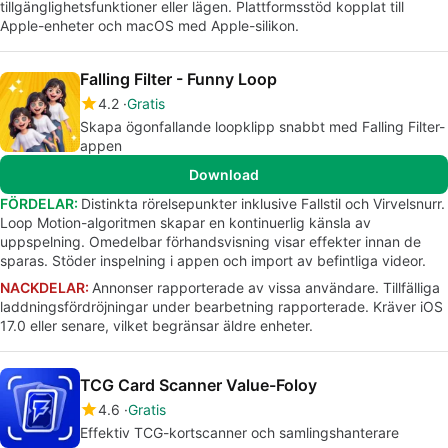
tillgänglighetsfunktioner eller lägen. Plattformsstöd kopplat till
Apple-enheter och macOS med Apple-silikon.
Falling Filter - Funny Loop
4.2
Gratis
Skapa ögonfallande loopklipp snabbt med Falling Filter-
appen
Download
FÖRDELAR:
Distinkta rörelsepunkter inklusive Fallstil och Virvelsnurr.
Loop Motion-algoritmen skapar en kontinuerlig känsla av
uppspelning. Omedelbar förhandsvisning visar effekter innan de
sparas. Stöder inspelning i appen och import av befintliga videor.
NACKDELAR:
Annonser rapporterade av vissa användare. Tillfälliga
laddningsfördröjningar under bearbetning rapporterade. Kräver iOS
17.0 eller senare, vilket begränsar äldre enheter.
TCG Card Scanner Value-Foloy
4.6
Gratis
Effektiv TCG-kortscanner och samlingshanterare