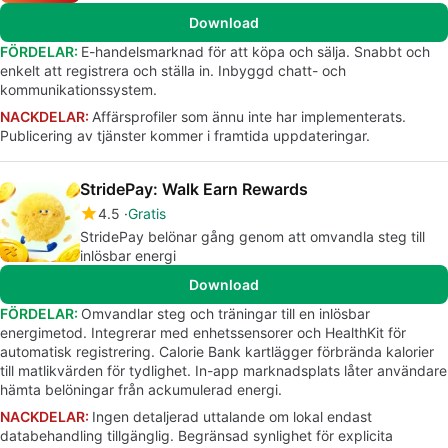
Download
FÖRDELAR:
E-handelsmarknad för att köpa och sälja. Snabbt och
enkelt att registrera och ställa in. Inbyggd chatt- och
kommunikationssystem.
NACKDELAR:
Affärsprofiler som ännu inte har implementerats.
Publicering av tjänster kommer i framtida uppdateringar.
StridePay: Walk Earn Rewards
4.5
Gratis
StridePay belönar gång genom att omvandla steg till
inlösbar energi
Download
FÖRDELAR:
Omvandlar steg och träningar till en inlösbar
energimetod. Integrerar med enhetssensorer och HealthKit för
automatisk registrering. Calorie Bank kartlägger förbrända kalorier
till matlikvärden för tydlighet. In-app marknadsplats låter användare
hämta belöningar från ackumulerad energi.
NACKDELAR:
Ingen detaljerad uttalande om lokal endast
databehandling tillgänglig. Begränsad synlighet för explicita