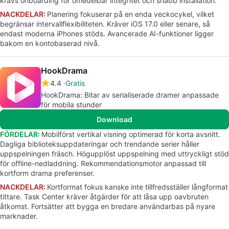
krävs onboarding för omedelbar integritet och snabb installation.
NACKDELAR:
Planering fokuserar på en enda veckocykel, vilket
begränsar intervallflexibiliteten. Kräver iOS 17.0 eller senare, så
endast moderna iPhones stöds. Avancerade AI-funktioner ligger
bakom en kontobaserad nivå.
HookDrama
4.4
Gratis
HookDrama: Bitar av serialiserade dramer anpassade
för mobila stunder
Download
FÖRDELAR:
Mobilförst vertikal visning optimerad för korta avsnitt.
Dagliga biblioteksuppdateringar och trendande serier håller
uppspelningen fräsch. Högupplöst uppspelning med uttryckligt stöd
för offline-nedladdning. Rekommendationsmotor anpassad till
kortform drama preferenser.
NACKDELAR:
Kortformat fokus kanske inte tillfredsställer långformat
tittare. Task Center kräver åtgärder för att låsa upp oavbruten
åtkomst. Fortsätter att bygga en bredare användarbas på nyare
marknader.