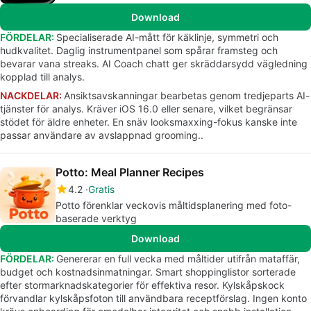
Download
FÖRDELAR:
Specialiserade AI-mått för käklinje, symmetri och
hudkvalitet. Daglig instrumentpanel som spårar framsteg och
bevarar vana streaks. AI Coach chatt ger skräddarsydd vägledning
kopplad till analys.
NACKDELAR:
Ansiktsavskanningar bearbetas genom tredjeparts AI-
tjänster för analys. Kräver iOS 16.0 eller senare, vilket begränsar
stödet för äldre enheter. En snäv looksmaxxing-fokus kanske inte
passar användare av avslappnad grooming..
Potto: Meal Planner Recipes
4.2
Gratis
Potto förenklar veckovis måltidsplanering med foto-
baserade verktyg
Download
FÖRDELAR:
Genererar en full vecka med måltider utifrån mataffär,
budget och kostnadsinmatningar. Smart shoppinglistor sorterade
efter stormarknadskategorier för effektiva resor. Kylskåpskock
förvandlar kylskåpsfoton till användbara receptförslag. Ingen konto