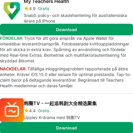
My Teachers Health
4.9
Gratis
Snabb policy- och skadehantering för australiensiska
lärare på iPhone
Download
FÖRDELAR:
Tryck för att göra anspråk via Apple Wallet för
omedelbar leverantörsanspråk. Fotobaserade kvittouppladdningar
för att skicka in extra krav. Spårning av användning och fördelar
med Real-time Extras. Biometrisk och multifaktorautentisering för
skyddad åtkomst.
NACKDELAR:
Tillfälliga inloggningsproblem rapporterade på äldre
enheter. Kräver iOS 15.0 eller senare för optimal prestanda. Tap-to-
claim beror på deltagande leverantörer. Begränsad till Teachers
Health-medlemmar och deras familjer.
韩圈TV - 一起追韩剧大全精选聚集
4.4
Gratis
Upplev K-drama med 韩圈TV
Download