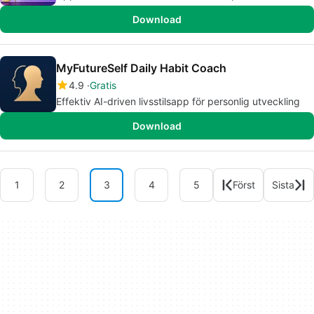
Download
MyFutureSelf Daily Habit Coach
4.9
Gratis
Effektiv AI-driven livsstilsapp för personlig utveckling
Download
1
2
3
4
5
Först
Sista