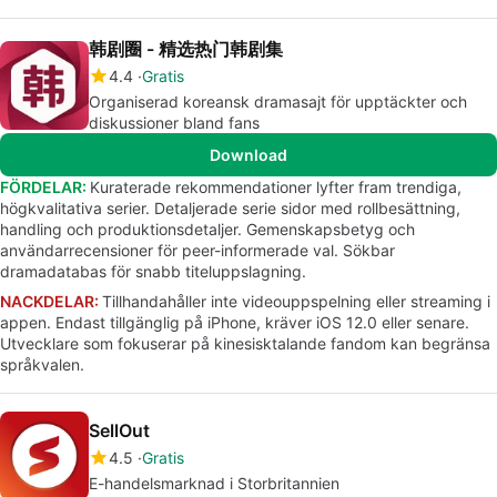
韩剧圈 - 精选热门韩剧集
4.4
Gratis
Organiserad koreansk dramasajt för upptäckter och
diskussioner bland fans
Download
FÖRDELAR:
Kuraterade rekommendationer lyfter fram trendiga,
högkvalitativa serier. Detaljerade serie sidor med rollbesättning,
handling och produktionsdetaljer. Gemenskapsbetyg och
användarrecensioner för peer-informerade val. Sökbar
dramadatabas för snabb titeluppslagning.
NACKDELAR:
Tillhandahåller inte videouppspelning eller streaming i
appen. Endast tillgänglig på iPhone, kräver iOS 12.0 eller senare.
Utvecklare som fokuserar på kinesisktalande fandom kan begränsa
språkvalen.
SellOut
4.5
Gratis
E-handelsmarknad i Storbritannien