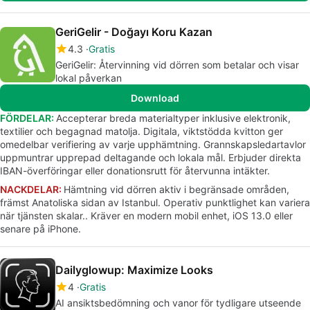
GeriGelir - Doğayı Koru Kazan
4.3
Gratis
GeriGelir: Återvinning vid dörren som betalar och visar
lokal påverkan
Download
FÖRDELAR:
Accepterar breda materialtyper inklusive elektronik,
textilier och begagnad matolja. Digitala, viktstödda kvitton ger
omedelbar verifiering av varje upphämtning. Grannskapsledartavlor
uppmuntrar upprepad deltagande och lokala mål. Erbjuder direkta
IBAN-överföringar eller donationsrutt för återvunna intäkter.
NACKDELAR:
Hämtning vid dörren aktiv i begränsade områden,
främst Anatoliska sidan av Istanbul. Operativ punktlighet kan variera
när tjänsten skalar.. Kräver en modern mobil enhet, iOS 13.0 eller
senare på iPhone.
Dailyglowup: Maximize Looks
4
Gratis
AI ansiktsbedömning och vanor för tydligare utseende