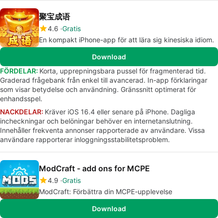
聚宝成语
4.6
Gratis
En kompakt iPhone-app för att lära sig kinesiska idiom.
Download
FÖRDELAR:
Korta, upprepningsbara pussel för fragmenterad tid.
Graderad frågebank från enkel till avancerad. In-app förklaringar
som visar betydelse och användning. Gränssnitt optimerat för
enhandsspel.
NACKDELAR:
Kräver iOS 16.4 eller senare på iPhone. Dagliga
incheckningar och belöningar behöver en internetanslutning.
Innehåller frekventa annonser rapporterade av användare. Vissa
användare rapporterar inloggningsstabilitetsproblem.
ModCraft - add ons for MCPE
4.9
Gratis
ModCraft: Förbättra din MCPE-upplevelse
Download