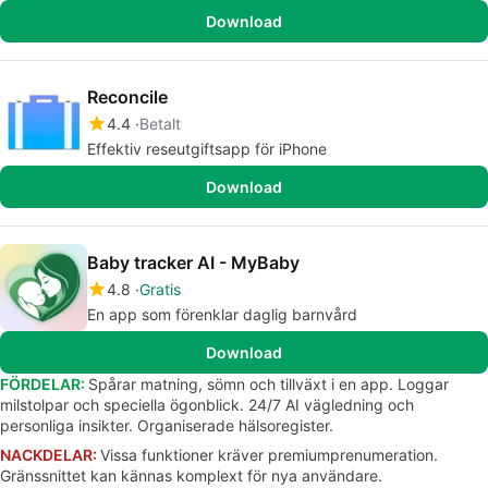
Download
Reconcile
4.4
Betalt
Effektiv reseutgiftsapp för iPhone
Download
Baby tracker AI - MyBaby
4.8
Gratis
En app som förenklar daglig barnvård
Download
FÖRDELAR:
Spårar matning, sömn och tillväxt i en app. Loggar
milstolpar och speciella ögonblick. 24/7 AI vägledning och
personliga insikter. Organiserade hälsoregister.
NACKDELAR:
Vissa funktioner kräver premiumprenumeration.
Gränssnittet kan kännas komplext för nya användare.