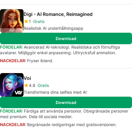
Digi - AI Romance, Reimagined
1
Gratis
Realistisk AI underhållningsapp
Download
FÖRDELAR:
Avancerad AI-teknologi. Realistiska och förnuftiga
avatarer. Möjliggör enkel anpassning. Uttrycksfull animation.
NACKDELAR:
Fryser ibland.
Voi
4.8
Gratis
Transformera dina selfies med AI
Download
FÖRDELAR:
Färdiga att använda personor. Obegränsade personer
med premium. Dela till sociala medier.
NACKDELAR:
Begränsade redigeringar med gratisversionen.