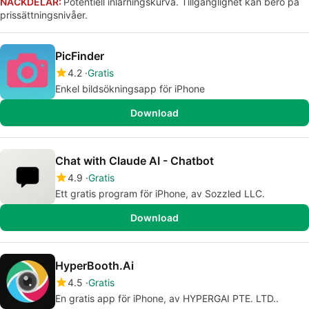
NACKDELAR:
Potentiell inlärningskurva. Tillgänglighet kan bero på
prissättningsnivåer.
PicFinder
4.2
Gratis
Enkel bildsökningsapp för iPhone
Download
Chat with Claude AI - Chatbot
4.9
Gratis
Ett gratis program för iPhone, av Sozzled LLC.
Download
HyperBooth.Ai
4.5
Gratis
En gratis app för iPhone, av HYPERGAI PTE. LTD..