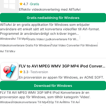
4.7
Gratis
Effektiv videokonvertering med AllToAvi
Gratis nedladdning för Windows
AllToAvi är en gratis applikation för Windows som erbjuder
användare ett enkelt sätt att konvertera videofiler till AVI-format.
Programmet är användarvänligt och kräver ingen…
Windows
Avi Till Mp4
Gratis Video Ljudkonverterare För Windows
Videokonverterare Gratis För Windows
Total Video Converter För Windows
Avi Till Mkv
FLV to AVI MPEG WMV 3GP MP4 iPod Converter
3.3
Testversion
En provversion av appen för Windows, av AONE SOFT.
Download för Windows
FLV Till AVI MPEG WMV 3GP MP4 IPod Konverterare är en
provversion app för Windows, som tillhör kategorin 'Video'.
Windows
Videokonverterare Till Mp4
3Gp Till Avi
Wmv Till Avi