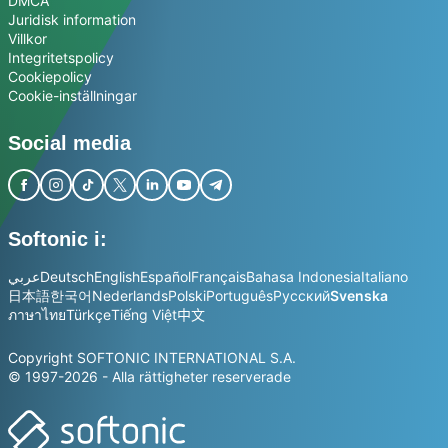
DMCA
Juridisk information
Villkor
Integritetspolicy
Cookiepolicy
Cookie-inställningar
Social media
Softonic i:
عربي
Deutsch
English
Español
Français
Bahasa Indonesia
Italiano
日本語
한국어
Nederlands
Polski
Português
Русский
Svenska
ภาษาไทย
Türkçe
Tiếng Việt
中文
Copyright SOFTONIC INTERNATIONAL S.A.
© 1997-2026 - Alla rättigheter reserverade