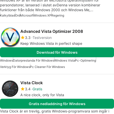
Windows XP är en version av Microsofts operativsystem för
persondatorer, lanserad i slutet avDenna version kombinerar
funktioner från både Windows 2000 och Windows Me,…
Kalkylblad
Ord
Microsoft
Windows XP
Regering
Advanced Vista Optimizer 2008
3.3
Testversion
Keep Windows Vista in perfect shape
Download för Windows
Windows
Datorprestanda För Windows
Windows Vista
Pc-Optimering
Verktyg För Windows
Pc Cleaner För Windows
Vista Clock
3.4
Gratis
A nice clock, only for Vista
Gratis nedladdning för Windows
Vista Clock är en trevlig, gratis Windows-programvara som ingår i