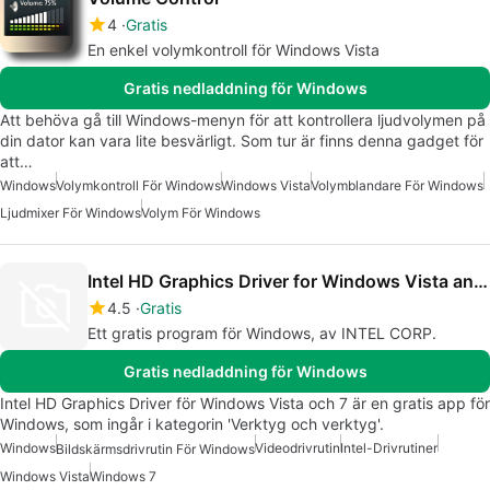
4
Gratis
En enkel volymkontroll för Windows Vista
Gratis nedladdning för Windows
Att behöva gå till Windows-menyn för att kontrollera ljudvolymen på
din dator kan vara lite besvärligt. Som tur är finns denna gadget för
att…
Windows
Volymkontroll För Windows
Windows Vista
Volymblandare För Windows
Ljudmixer För Windows
Volym För Windows
Intel HD Graphics Driver for Windows Vista and 7
4.5
Gratis
Ett gratis program för Windows, av INTEL CORP.
Gratis nedladdning för Windows
Intel HD Graphics Driver för Windows Vista och 7 är en gratis app för
Windows, som ingår i kategorin 'Verktyg och verktyg'.
Windows
Videodrivrutin
Intel-Drivrutiner
Bildskärmsdrivrutin För Windows
Windows Vista
Windows 7