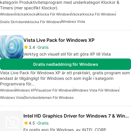
kategorin Produktivitetsprogram med underkategori Klockor &
Timers (mer specifikt Klockor).
Windows
Väckarklocka
Klocka För Windows
Väckarklocka För Windows
Windows Vista
Gratis Skrivbordsklocka För Windows
Vista Live Pack for Windows XP
3.4
Gratis
Verktyg och visuell stil för att göra XP till Vista
Gratis nedladdning för Windows
Vista Live Pack för Windows XP är ett praktiskt, gratis program som
endast är tillgängligt för Windows och som ingår i kategorin
Programvara för…
Windows
Windows XP
Visualizer För Windows
Windows Vista För Windows
Windows Vista
Skrivbordsteman För Windows
Intel HD Graphics Driver for Windows 7 & Windows Vista
4.5
Gratis
En gratis app för Windows, av INTEL CORP.