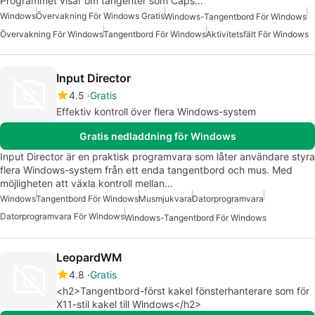
Programmet visar om tangenter som Caps…
Windows
Övervakning För Windows Gratis
Windows-Tangentbord För Windows
Övervakning För Windows
Tangentbord För Windows
Aktivitetsfält För Windows
Input Director
4.5
Gratis
Effektiv kontroll över flera Windows-system
Gratis nedladdning för Windows
Input Director är en praktisk programvara som låter användare styra
flera Windows-system från ett enda tangentbord och mus. Med
möjligheten att växla kontroll mellan…
Windows
Tangentbord För Windows
Musmjukvara
Datorprogramvara
Datorprogramvara För Windows
Windows-Tangentbord För Windows
LeopardWM
4.8
Gratis
<h2>Tangentbord-först kakel fönsterhanterare som för
X11-stil kakel till Windows</h2>