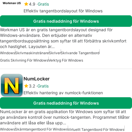
4.9
Gratis
Effektiv tangentbordslayout för Windows
Gratis nedladdning för Windows
Workman US är en gratis tangentbordslayout designad för
Windows-användare. Den erbjuder en alternativ
tangentbordsuppsättning som syftar till att förbättra skrivkomfort
och hastighet. Layouten är…
Windows
Skrivmaskinstränare
Skriver
Skrivande Tangentbord
Gratis Skrivning För Windows
Verktyg För Windows
NumLocker
3.2
Gratis
Effektiv hantering av numlock-funktionen
Gratis nedladdning för Windows
NumLocker är en gratis applikation för Windows som syftar till att
ge användare kontroll över numlock-tangenten. Programmet tillåter
användare att låsa eller låsa upp…
Windows
Skärmtangentbord För Windows
Virtuellt Tangentbord För Windows