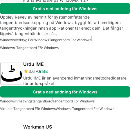
kraftanvändare på Windows</h2>
Gratis nedladdning för Windows
Upplev ReKey av herm1t för systemomfattande
tangentbordsomkoppling på Windows, byggt för att omdirigera
tangenttryckningar innan applikationer tar emot dem. Det fångar
lågnivå tangenthändelser så…
Windows
Verktyg För Windows
Tangentbord För Windows
Windows-Tangentbord För Windows
Urdu IME
3.6
Gratis
Urdu IME är en avancerad inmatningsmetodredigerare
för urdu-språket.
Gratis nedladdning för Windows
Windows
Inmatningstangentbord
Tangentbord För Windows
Virtuellt Tangentbord För Windows
Windows-Tangentbord För Windows
Workman US