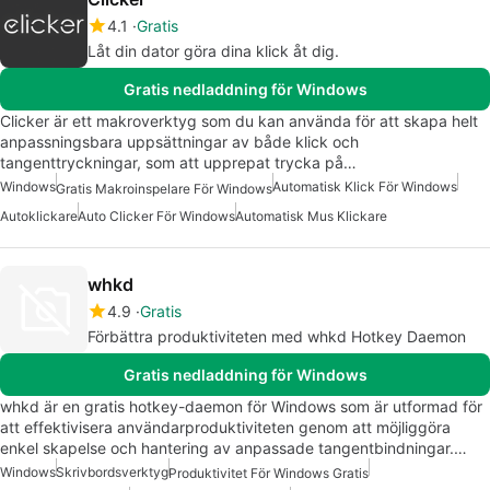
4.1
Gratis
Låt din dator göra dina klick åt dig.
Gratis nedladdning för Windows
Clicker är ett makroverktyg som du kan använda för att skapa helt
anpassningsbara uppsättningar av både klick och
tangenttryckningar, som att upprepat trycka på…
Windows
Automatisk Klick För Windows
Gratis Makroinspelare För Windows
Autoklickare
Auto Clicker För Windows
Automatisk Mus Klickare
whkd
4.9
Gratis
Förbättra produktiviteten med whkd Hotkey Daemon
Gratis nedladdning för Windows
whkd är en gratis hotkey-daemon för Windows som är utformad för
att effektivisera användarproduktiviteten genom att möjliggöra
enkel skapelse och hantering av anpassade tangentbindningar.…
Windows
Skrivbordsverktyg
Produktivitet För Windows Gratis