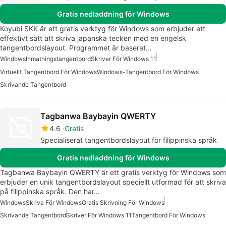
Gratis nedladdning för Windows
Koyubi SKK är ett gratis verktyg för Windows som erbjuder ett
effektivt sätt att skriva japanska tecken med en engelsk
tangentbordslayout. Programmet är baserat…
Windows
Inmatningstangentbord
Skriver För Windows 11
Virtuellt Tangentbord För Windows
Windows-Tangentbord För Windows
Skrivande Tangentbord
Tagbanwa Baybayin QWERTY
4.6
Gratis
Specialiserat tangentbordslayout för filippinska språk
Gratis nedladdning för Windows
Tagbanwa Baybayin QWERTY är ett gratis verktyg för Windows som
erbjuder en unik tangentbordslayout speciellt utformad för att skriva
på filippinska språk. Den har…
Windows
Skriva För Windows
Gratis Skrivning För Windows
Skrivande Tangentbord
Skriver För Windows 11
Tangentbord För Windows