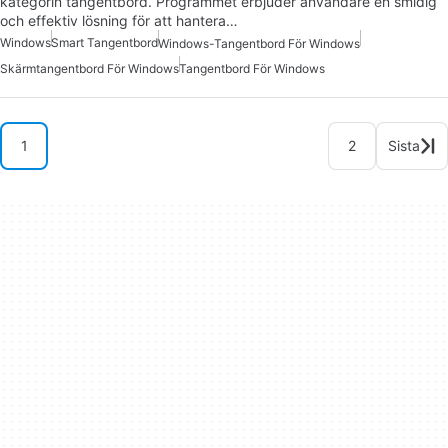
kategorin tangentbord. Programmet erbjuder användare en smidig
och effektiv lösning för att hantera…
Windows
Smart Tangentbord
Windows-Tangentbord För Windows
Skärmtangentbord För Windows
Tangentbord För Windows
1
2
Sista