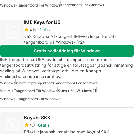
Tangentbord För Windows
Windows-Tangentbord För Windows
IME Keys for US
4.5
Gratis
<h2>Snabba Alt-tangent IME-växlingar för US-
tangentbord på Windows</h2>
Gratis nedladdning för Windows
IME-tangenter för USA, av tsuchim, anpassar amerikansk
tangentbordsutrustning för att ge en förutsägbar japansk inmatning
växling på Windows. Verktyget erbjuder en-knapps
växlingsbeteende inspirerat av…
Windows
Inmatningstangentbord
Tangentbord För Windows
Skriver För Windows 11
Virtuellt Tangentbord För Windows
Windows-Tangentbord För Windows
Koyubi SKK
4.7
Gratis
Effektiv japansk inmatning med Koyubi SKK