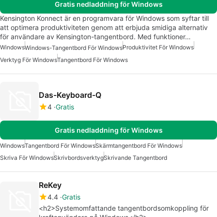
Gratis nedladdning för Windows
Kensington Konnect är en programvara för Windows som syftar till
att optimera produktiviteten genom att erbjuda smidiga alternativ
för användare av Kensington-tangentbord. Med funktioner…
Windows
Produktivitet För Windows
Windows-Tangentbord För Windows
Verktyg För Windows
Tangentbord För Windows
Das-Keyboard-Q
4
Gratis
Gratis nedladdning för Windows
Windows
Tangentbord För Windows
Skärmtangentbord För Windows
Skriva För Windows
Skrivbordsverktyg
Skrivande Tangentbord
ReKey
4.4
Gratis
<h2>Systemomfattande tangentbordsomkoppling för