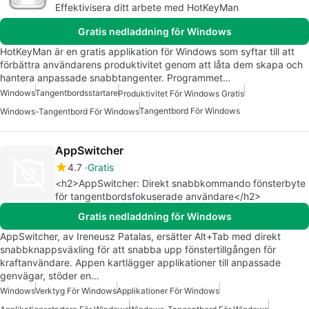
Effektivisera ditt arbete med HotKeyMan
Gratis nedladdning för Windows
HotKeyMan är en gratis applikation för Windows som syftar till att
förbättra användarens produktivitet genom att låta dem skapa och
hantera anpassade snabbtangenter. Programmet…
Windows
Tangentbordsstartare
Produktivitet För Windows Gratis
Tangentbord För Windows
Windows-Tangentbord För Windows
AppSwitcher
4.7
Gratis
<h2>AppSwitcher: Direkt snabbkommando fönsterbyte
för tangentbordsfokuserade användare</h2>
Gratis nedladdning för Windows
AppSwitcher, av Ireneusz Patalas, ersätter Alt+Tab med direkt
snabbknappsväxling för att snabba upp fönstertillgången för
kraftanvändare. Appen kartlägger applikationer till anpassade
genvägar, stöder en…
Windows
Verktyg För Windows
Applikationer För Windows