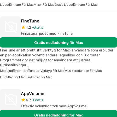
Ljudutjämnare För Mac
Mixer För Mac
Gratis Ljudutjämnare För Mac
FineTune
4.2
Gratis
Finjustera ljudet med FineTune
Gratis nedladdning för Mac
FineTune är ett praktiskt verktyg för Mac-användare som erbjuder
en per-applikation volymblandare, equalizer och ljudrouter.
Programmet gör det möjligt för användare att justera
ljudinställningar…
Mac
Ljudförbättrare
Tuneup-Verktyg För Mac
Musikproduktion För Mac
Ljudfilter För Mac
Ljudmixer För Mac
AppVolume
4.7
Gratis
Effektiv volymkontroll med AppVolume
Gratis nedladdning för Mac