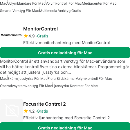
Mac
Volymblandare För Mac
Volymkontroll För Mac
Mediacenter För Mac
Smarta Verktyg För Mac
Multimedia Verktyg Gratis
MonitorControl
4.9
Gratis
Effektiv monitorhantering med MonitorControl
Gratis nedladdning för Mac
MonitorControl är ett användbart verktyg för Mac-användare som
vill ha bättre kontroll över sina externa bildskärmar. Programmet gör
det möjligt att justera ljusstyrka och…
Mac
Skärmljusstyrka För Mac
Flera Bildskärmar
Volymkontroll För Mac
Operativsystemverktyg För Mac
Ljusstyrka Kontrast För Mac
Focusrite Control 2
4.2
Gratis
Effektiv ljudhantering med Focusrite Control 2
Gratis nedladdning för Mac