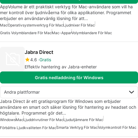
AppVolume är ett praktiskt verktyg för Mac-användare som vill ha
mer kontroll över ljudnivåerna för olika applikationer. Programmet
erbjuder en användarvänlig lösning för att…
Mac
Operativsystemverktyg För Mac
Ljudmixer För Mac
Gratis Volymblandare För Mac
Mac-Appar
Volymblandare För Mac
Jabra Direct
4.6
Gratis
Effektiv hantering av Jabra-enheter
Gratis nedladdning för Windows
Andra plattformar
Jabra Direct är ett gratisprogram för Windows som erbjuder
användare en smart och säker lösning för hantering av headset och
högtalare. Programmet gör det…
Windows
Mac
Ljuddrivrutiner För Mac
Ljudutjämnare För Mac
Smarta Verktyg För Mac
Volymkontroll För Mac
Förbättra Ljudkvaliteten För Mac