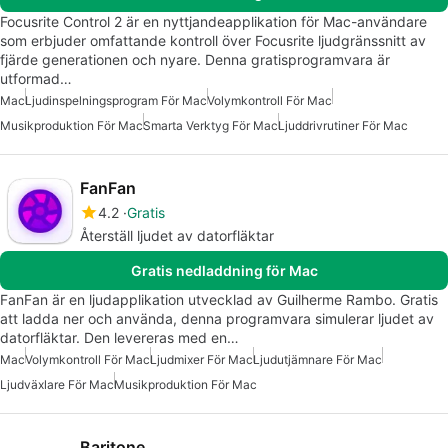
Focusrite Control 2 är en nyttjandeapplikation för Mac-användare
som erbjuder omfattande kontroll över Focusrite ljudgränssnitt av
fjärde generationen och nyare. Denna gratisprogramvara är
utformad…
Mac
Ljudinspelningsprogram För Mac
Volymkontroll För Mac
Musikproduktion För Mac
Smarta Verktyg För Mac
Ljuddrivrutiner För Mac
FanFan
4.2
Gratis
Återställ ljudet av datorfläktar
Gratis nedladdning för Mac
FanFan är en ljudapplikation utvecklad av Guilherme Rambo. Gratis
att ladda ner och använda, denna programvara simulerar ljudet av
datorfläktar. Den levereras med en…
Mac
Volymkontroll För Mac
Ljudmixer För Mac
Ljudutjämnare För Mac
Ljudväxlare För Mac
Musikproduktion För Mac
Baritone