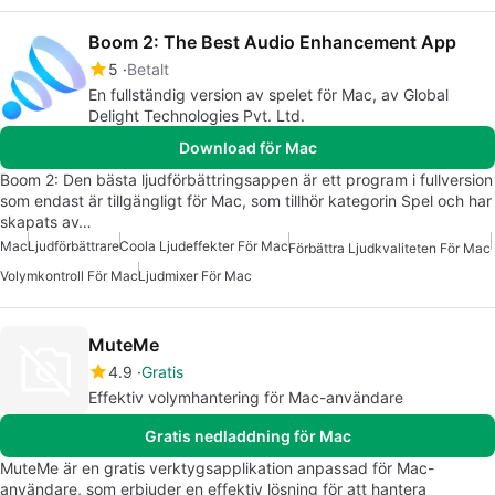
Boom 2: The Best Audio Enhancement App
5
Betalt
En fullständig version av spelet för Mac, av Global
Delight Technologies Pvt. Ltd.
Download för Mac
Boom 2: Den bästa ljudförbättringsappen är ett program i fullversion
som endast är tillgängligt för Mac, som tillhör kategorin Spel och har
skapats av…
Mac
Ljudförbättrare
Coola Ljudeffekter För Mac
Förbättra Ljudkvaliteten För Mac
Volymkontroll För Mac
Ljudmixer För Mac
MuteMe
4.9
Gratis
Effektiv volymhantering för Mac-användare
Gratis nedladdning för Mac
MuteMe är en gratis verktygsapplikation anpassad för Mac-
användare, som erbjuder en effektiv lösning för att hantera