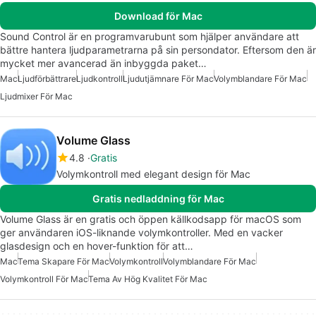
Download för Mac
Sound Control är en programvarubunt som hjälper användare att
bättre hantera ljudparametrarna på sin persondator. Eftersom den är
mycket mer avancerad än inbyggda paket…
Mac
Ljudförbättrare
Ljudkontroll
Ljudutjämnare För Mac
Volymblandare För Mac
Ljudmixer För Mac
Volume Glass
4.8
Gratis
Volymkontroll med elegant design för Mac
Gratis nedladdning för Mac
Volume Glass är en gratis och öppen källkodsapp för macOS som
ger användaren iOS-liknande volymkontroller. Med en vacker
glasdesign och en hover-funktion för att…
Mac
Tema Skapare För Mac
Volymkontroll
Volymblandare För Mac
Volymkontroll För Mac
Tema Av Hög Kvalitet För Mac