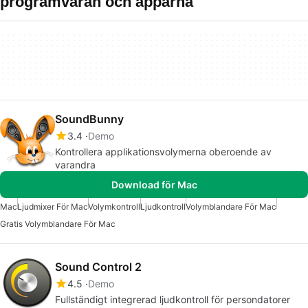
programvaran och apparna
SoundBunny
3.4
Demo
Kontrollera applikationsvolymerna oberoende av
varandra
Download för Mac
Mac
Ljudmixer För Mac
Volymkontroll
Ljudkontroll
Volymblandare För Mac
Gratis Volymblandare För Mac
Sound Control 2
4.5
Demo
Fullständigt integrerad ljudkontroll för persondatorer