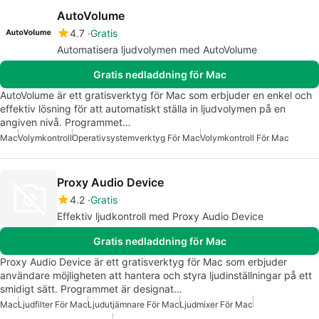
AutoVolume
4.7
Gratis
Automatisera ljudvolymen med AutoVolume
Gratis nedladdning för Mac
AutoVolume är ett gratisverktyg för Mac som erbjuder en enkel och
effektiv lösning för att automatiskt ställa in ljudvolymen på en
angiven nivå. Programmet…
Mac
Volymkontroll
Operativsystemverktyg För Mac
Volymkontroll För Mac
Proxy Audio Device
4.2
Gratis
Effektiv ljudkontroll med Proxy Audio Device
Gratis nedladdning för Mac
Proxy Audio Device är ett gratisverktyg för Mac som erbjuder
användare möjligheten att hantera och styra ljudinställningar på ett
smidigt sätt. Programmet är designat…
Mac
Ljudfilter För Mac
Ljudutjämnare För Mac
Ljudmixer För Mac