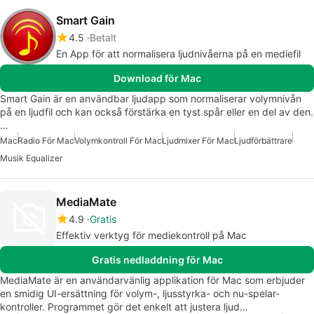
Smart Gain
4.5
Betalt
En App för att normalisera ljudnivåerna på en mediefil
Download för Mac
Smart Gain är en användbar ljudapp som normaliserar volymnivån
på en ljudfil och kan också förstärka en tyst spår eller en del av den.
…
Mac
Radio För Mac
Volymkontroll För Mac
Ljudmixer För Mac
Ljudförbättrare
Musik Equalizer
MediaMate
4.9
Gratis
Effektiv verktyg för mediekontroll på Mac
Gratis nedladdning för Mac
MediaMate är en användarvänlig applikation för Mac som erbjuder
en smidig UI-ersättning för volym-, ljusstyrka- och nu-spelar-
kontroller. Programmet gör det enkelt att justera ljud…