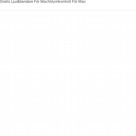
Gratis Ljudblandare För Mac
Volymkontroll För Mac