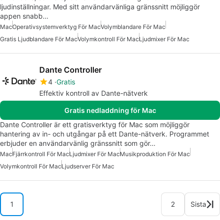
ljudinställningar. Med sitt användarvänliga gränssnitt möjliggör
appen snabb…
Mac
Operativsystemverktyg För Mac
Volymblandare För Mac
Gratis Ljudblandare För Mac
Volymkontroll För Mac
Ljudmixer För Mac
Dante Controller
4
Gratis
Effektiv kontroll av Dante-nätverk
Gratis nedladdning för Mac
Dante Controller är ett gratisverktyg för Mac som möjliggör
hantering av in- och utgångar på ett Dante-nätverk. Programmet
erbjuder en användarvänlig gränssnitt som gör…
Mac
Fjärrkontroll För Mac
Ljudmixer För Mac
Musikproduktion För Mac
Volymkontroll För Mac
Ljudserver För Mac
1
2
Sista