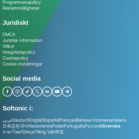
Programvarupolicy
Reklammöjligheter
Juridiskt
DMCA
Juridisk information
Villkor
Integritetspolicy
Cookiepolicy
Cookie-inställningar
Social media
Softonic i:
عربي
Deutsch
English
Español
Français
Bahasa Indonesia
Italiano
日本語
한국어
Nederlands
Polski
Português
Русский
Svenska
ภาษาไทย
Türkçe
Tiếng Việt
中文