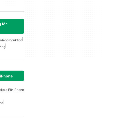
 för
ideoproduktion
ring
 iPhone
skola För IPhone
one