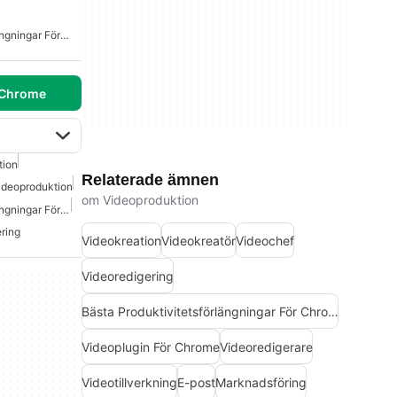
Bästa Produktivitetsförlängningar För Chrome
 Chrome
tion
Relaterade ämnen
ideoproduktion
om Videoproduktion
Bästa Produktivitetsförlängningar För Chrome
ering
Videokreation
Videokreatör
Videochef
Videoredigering
Bästa Produktivitetsförlängningar För Chrome
Videoplugin För Chrome
Videoredigerare
Videotillverkning
E-post
Marknadsföring