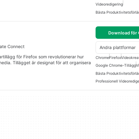
Videoredigering
Download för
rate Connect
Andra plattformar
tillägg för Firefox som revolutionerar hur
Chrome
Firefox
Videokrea
dia. Tillägget är designat för att organisera
Google Chrome-Tillägg
V
Professionell Videoredig