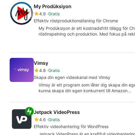
My Prodüksiyon
4.9
Gratis
Effektiv röstproduktionslösning för Chrome
My Prodüksiyon är ett kostnadsfritt tillägg för C
röstinspelning och produktion. Med fokus på r
Vimsy
4.8
Gratis
Skapa din egen videokanal med Vimsy
Vimsy är ett program som låter dig skapa din e
kunna skapa din egen konkurrent till Amazon…
Jetpack VideoPress
4.6
Gratis
Effektiv videohantering för WordPress
Jetpack VideoPress är en kraftfull videohanterin