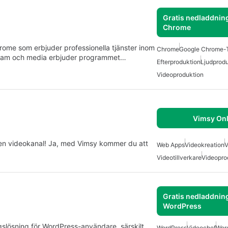
Gratis nedladdning
Chrome
hrome som erbjuder professionella tjänster inom
Chrome
Google Chrome-T
eklam och media erbjuder programmet…
Efterproduktion
Ljudprodu
Videoproduktion
Vimsy Onl
gen videokanal! Ja, med Vimsy kommer du att
Web Apps
Videokreation
V
Videotillverkare
Videopro
Gratis nedladdning
WordPress
gslösning för WordPress-användare, särskilt
WordPress
Videochef
Wor