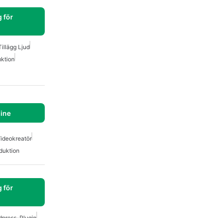
 för
illägg Ljud
ktion
ine
ideokreatör
duktion
 för
dpress-Plugin