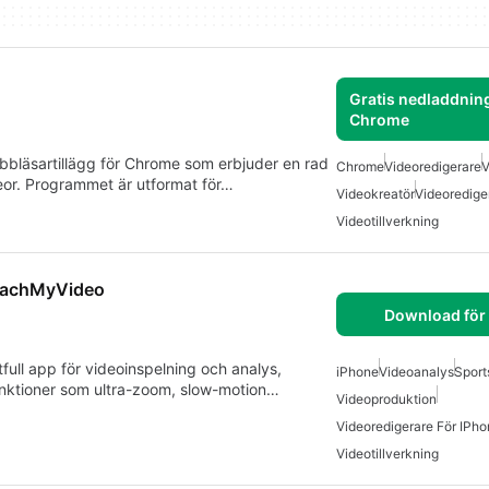
Gratis nedladdning
Chrome
bbläsartillägg för Chrome som erbjuder en rad
Chrome
Videoredigerare
V
deor. Programmet är utformat för…
Videokreatör
Videoredige
Videotillverkning
CoachMyVideo
Download för
ull app för videoinspelning och analys,
iPhone
Videoanalys
Sport
funktioner som ultra-zoom, slow-motion…
Videoproduktion
Videoredigerare För IPh
Videotillverkning