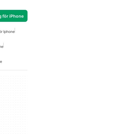
g för iPhone
ör Iphone
ne
ne