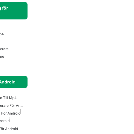
 för
Mp4
erare
are
Android
e Till Mp4
Gratis Mp4 Videokonverterare För Android
 För Android
ndroid
ör Android