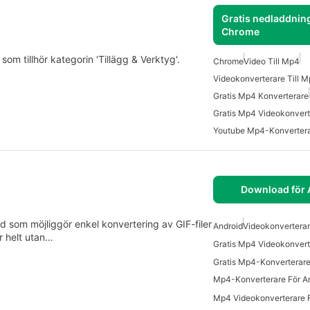
Gratis nedladdning
Chrome
om tillhör kategorin 'Tillägg & Verktyg'.
Chrome
Video Till Mp4
Videokonverterare Till 
Gratis Mp4 Konverterare
Gratis Mp4 Videokonvert
Youtube Mp4-Konverter
Download för 
d som möjliggör enkel konvertering av GIF-filer
Android
Videokonverterar
r helt utan…
Gratis Mp4-Konverterare
Mp4-Konverterare För A
Mp4 Videokonverterare F