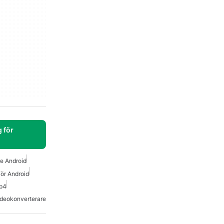
 för
e Android
ör Android
Mp4
ideokonverterare