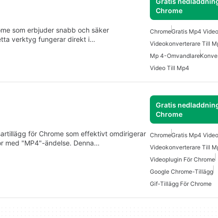
Gratis nedladdning
Chrome
hrome som erbjuder snabb och säker
Chrome
Gratis Mp4 Vide
tta verktyg fungerar direkt i…
Videokonverterare Till 
Mp 4-Omvandlare
Konver
Video Till Mp4
Gratis nedladdning
Chrome
rtillägg för Chrome som effektivt omdirigerar
Chrome
Gratis Mp4 Vide
idor med "MP4"-ändelse. Denna…
Videokonverterare Till 
Videoplugin För Chrome
Google Chrome-Tillägg
Gif-Tillägg För Chrome