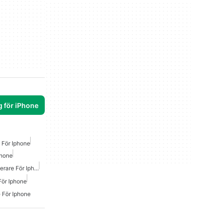
g för iPhone
 För Iphone
phone
Gratis Mp4 Videokonverterare För Iphone
För Iphone
 För Iphone