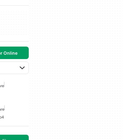
r Online
are
are
Mp4