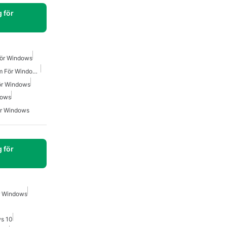
 för
För Windows
Videoinspelning Av Skärm För Windows Gratis
För Windows
dows
ör Windows
 för
ör Windows
s 10