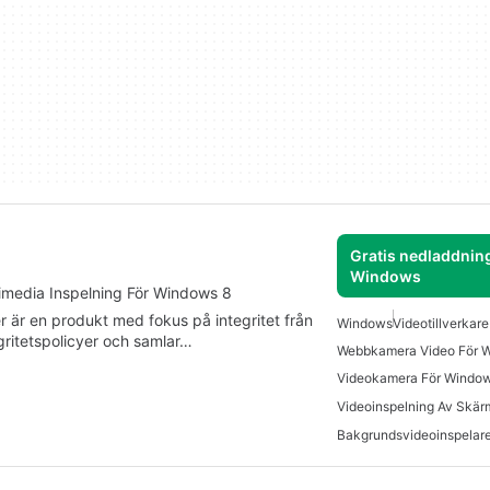
Gratis nedladdning
Windows
timedia Inspelning För Windows 8
är en produkt med fokus på integritet från
Windows
Videotillverkar
gritetspolicyer och samlar…
Webbkamera Video För 
Videokamera För Windo
Videoinspelning Av Skä
Bakgrundsvideoinspelar