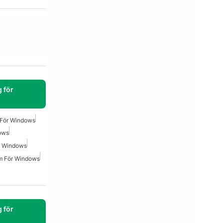
 för
 För Windows
ows
ör Windows
rm För Windows
 för