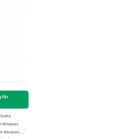
 för
Gratis
ör Windows
Video Skärminspelning För Windows Gratis