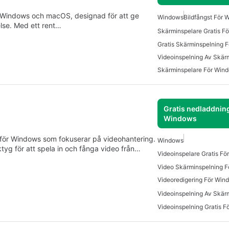
ör Windows och macOS, designad för att ge
Windows
Bildfångst För
lse. Med ett rent…
Skärminspelare Gratis F
Gratis Skärminspelning 
Videoinspelning Av Skär
Skärminspelare För Win
Gratis nedladdning
Windows
 för Windows som fokuserar på videohantering.
Windows
yg för att spela in och fånga video från…
Videoinspelare Gratis F
Videoredigering För Win
Videoinspelning Gratis 