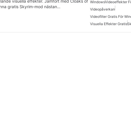
talande visuella effekter. Jämfört med Cloaks of
Windows
Videoeffekter 
enna gratis Skyrim-mod nästan…
Videopåverkan
Videofilter Gratis För Wi
Visuella Effekter Gratis
S