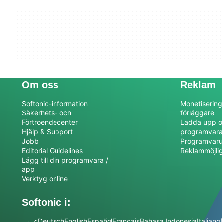
Om oss
Reklam
Softonic-information
Monetisering
Säkerhets- och
förläggare
Förtroendecenter
Ladda upp o
Hjälp & Support
programvar
Jobb
Programvaru
Editorial Guidelines
Reklammöjli
Lägg till din programvara /
app
Verktyg online
Softonic i:
عربي
Deutsch
English
Español
Français
Bahasa Indonesia
Italiano