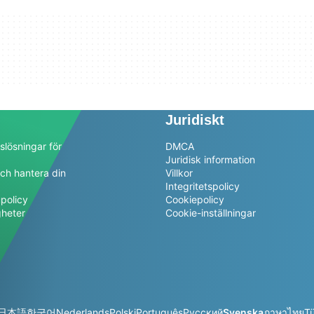
Juridiskt
slösningar för
DMCA
Juridisk information
ch hantera din
Villkor
a
Integritetspolicy
policy
Cookiepolicy
gheter
Cookie-inställningar
日本語
한국어
Nederlands
Polski
Português
Русский
Svenska
ภาษาไทย
T