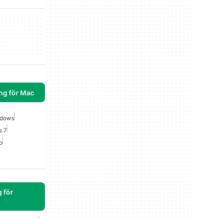
ng för Mac
ndows
s 7
o
 för