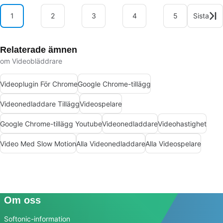
1
2
3
4
5
Sista
Relaterade ämnen
om Videobläddrare
Videoplugin För Chrome
Google Chrome-tillägg
Videonedladdare Tillägg
Videospelare
Google Chrome-tillägg Youtube
Videonedladdare
Videohastighet
Video Med Slow Motion
Alla Videonedladdare
Alla Videospelare
Om oss
Softonic-information