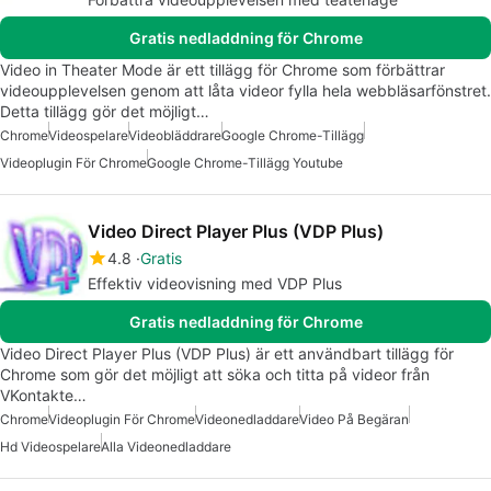
Gratis nedladdning för Chrome
Video in Theater Mode är ett tillägg för Chrome som förbättrar
videoupplevelsen genom att låta videor fylla hela webbläsarfönstret.
Detta tillägg gör det möjligt…
Chrome
Videospelare
Videobläddrare
Google Chrome-Tillägg
Videoplugin För Chrome
Google Chrome-Tillägg Youtube
Video Direct Player Plus (VDP Plus)
4.8
Gratis
Effektiv videovisning med VDP Plus
Gratis nedladdning för Chrome
Video Direct Player Plus (VDP Plus) är ett användbart tillägg för
Chrome som gör det möjligt att söka och titta på videor från
VKontakte…
Chrome
Videoplugin För Chrome
Videonedladdare
Video På Begäran
Hd Videospelare
Alla Videonedladdare