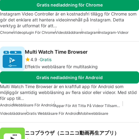
Gratis nedladdning för Chrome
Instagram Video Controller är en kostnadsfri tillägg för Chrome som
gör det enklare att hantera videoinnehåll på Instagram. Detta
verktyg är utformat för att…
Chrome
Videoplugin För Chrome
Videobläddrare
Instagram
Instagram-Videor
Multi Watch Time Browser
4.9
Gratis
Effektiv webbläsare för multitasking
Gratis nedladdning för Android
Multi Watch Time Browser är en kraftfull app för Android som
möjliggör samtidig webbläsning av flera sidor eller videor. Med stöd
för upp till…
Android
Webbläsare För Android
Appar För Att Titta På Videor Tillsammans I Realtid
Videobläddrare
Gratis Webbläsare För Android
Mobilwebbläsare
ニコブラウザ（ニコニコ動画再生アプリ）