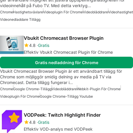
videoinnehåll på Fubo TV. Med detta verktyg…
Chrome
Hastighetsväxlare
Videoplugin För Chrome
Videobläddrare
Videohastighet
Videonedladdare Tillägg
Vbukit Chromecast Browser Plugin
4.8
Gratis
Effektiv Vbukit Chromecast Plugin för Chrome
Gratis nedladdning för Chrome
Vbukit Chromecast Browser Plugin är ett användbart tillägg för
Chrome som möjliggör smidig delning av media på TV via
Chromecast. Detta tillägg fungerar i…
Chrome
Google Chrome-Tillägg
Videobläddrare
Webkit-Plugin För Chrome
Videoplugin För Chrome
Google Chrome-Tillägg Youtube
VODPeek: Twitch Highlight Finder
4.8
Gratis
Effektiv VOD-analys med VODPeek