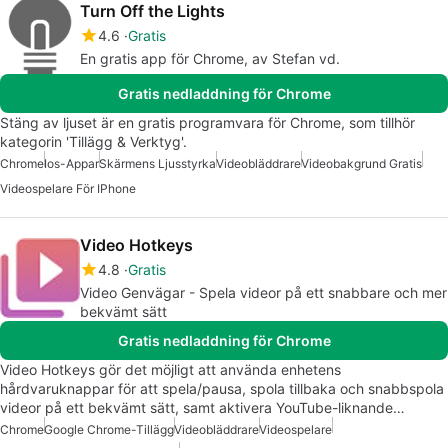
Turn Off the Lights
4.6
Gratis
En gratis app för Chrome, av Stefan vd.
Gratis nedladdning för Chrome
Stäng av ljuset är en gratis programvara för Chrome, som tillhör
kategorin 'Tillägg & Verktyg'.
Chrome
Ios-Appar
Skärmens Ljusstyrka
Videobläddrare
Videobakgrund Gratis
Videospelare För IPhone
Video Hotkeys
4.8
Gratis
Video Genvägar - Spela videor på ett snabbare och mer
bekvämt sätt
Gratis nedladdning för Chrome
Video Hotkeys gör det möjligt att använda enhetens
hårdvaruknappar för att spela/pausa, spola tillbaka och snabbspola
videor på ett bekvämt sätt, samt aktivera YouTube-liknande…
Chrome
Google Chrome-Tillägg
Videobläddrare
Videospelare