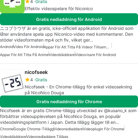
4
Gratis
Effektiv videospelare för Niconico
Gratis nedladdning för Android
ニコブラウザ är en gratis, icke-officiell applikation för Android som
låter användare spela upp Niconico-video med kommentarer. Den
stöder videoformaten mp4 och flv, vilket ger…
Android
Video För Android
Appar För Att Titta På Videor Tillsammans I Realtid
Appar För Att Titta På Anime
Videobläddrare
Videovisare För Android
nicofseek
4
Gratis
Nicofseek - En Chrome-tillägg för enkel videosekning
på NicoNico Douga
Gratis nedladdning för Chrome
Nicofseek är en gratis Chrome-tillägg utvecklad av @kusano_k som
förbättrar videoupplevelsen på NicoNico Douga, en populär
videodelningsplattform i Japan. Detta tillägg lägger till en…
Chrome
Google Chrome-Tillägg
Videonedladdare
Videoplugin För Chrome
Videobläddrare
Videonedladdare Tillägg