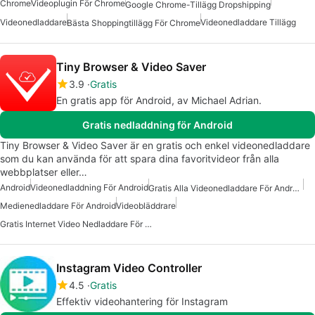
Chrome
Videoplugin För Chrome
Google Chrome-Tillägg Dropshipping
Videonedladdare
Videonedladdare Tillägg
Bästa Shoppingtillägg För Chrome
Tiny Browser & Video Saver
3.9
Gratis
En gratis app för Android, av Michael Adrian.
Gratis nedladdning för Android
Tiny Browser & Video Saver är en gratis och enkel videonedladdare
som du kan använda för att spara dina favoritvideor från alla
webbplatser eller…
Android
Videonedladdning För Android
Gratis Alla Videonedladdare För Android
Medienedladdare För Android
Videobläddrare
Gratis Internet Video Nedladdare För Android
Instagram Video Controller
4.5
Gratis
Effektiv videohantering för Instagram