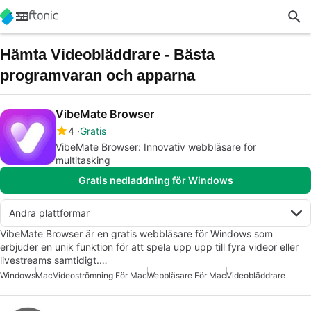
Hämta Videobläddrare - Bästa
programvaran och apparna
VibeMate Browser
4
Gratis
VibeMate Browser: Innovativ webbläsare för
multitasking
Gratis nedladdning för Windows
Andra plattformar
VibeMate Browser är en gratis webbläsare för Windows som
erbjuder en unik funktion för att spela upp upp till fyra videor eller
livestreams samtidigt.…
Windows
Mac
Videoströmning För Mac
Webbläsare För Mac
Videobläddrare