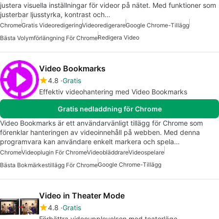
justera visuella inställningar för videor på nätet. Med funktioner som
justerbar ljusstyrka, kontrast och…
Chrome
Gratis Videoredigering
Videoredigerare
Google Chrome-Tillägg
Redigera Video
Bästa Volymförlängning För Chrome
Video Bookmarks
4.8
Gratis
Effektiv videohantering med Video Bookmarks
Gratis nedladdning för Chrome
Video Bookmarks är ett användarvänligt tillägg för Chrome som
förenklar hanteringen av videoinnehåll på webben. Med denna
programvara kan användare enkelt markera och spela…
Chrome
Videoplugin För Chrome
Videobläddrare
Videospelare
Google Chrome-Tillägg
Bästa Bokmärkestillägg För Chrome
Video in Theater Mode
4.8
Gratis
Förbättra videoupplevelsen med teaterläge