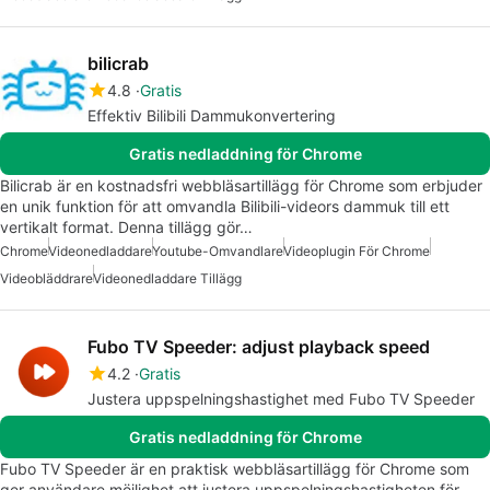
bilicrab
4.8
Gratis
Effektiv Bilibili Dammukonvertering
Gratis nedladdning för Chrome
Bilicrab är en kostnadsfri webbläsartillägg för Chrome som erbjuder
en unik funktion för att omvandla Bilibili-videors dammuk till ett
vertikalt format. Denna tillägg gör…
Chrome
Videonedladdare
Youtube-Omvandlare
Videoplugin För Chrome
Videobläddrare
Videonedladdare Tillägg
Fubo TV Speeder: adjust playback speed
4.2
Gratis
Justera uppspelningshastighet med Fubo TV Speeder
Gratis nedladdning för Chrome
Fubo TV Speeder är en praktisk webbläsartillägg för Chrome som
ger användare möjlighet att justera uppspelningshastigheten för