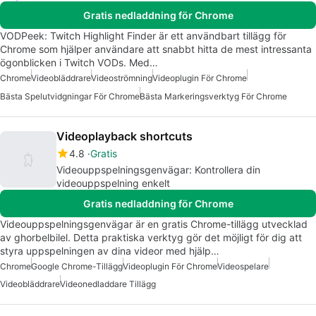
Gratis nedladdning för Chrome
VODPeek: Twitch Highlight Finder är ett användbart tillägg för
Chrome som hjälper användare att snabbt hitta de mest intressanta
ögonblicken i Twitch VODs. Med…
Chrome
Videobläddrare
Videoströmning
Videoplugin För Chrome
Bästa Spelutvidgningar För Chrome
Bästa Markeringsverktyg För Chrome
Videoplayback shortcuts
4.8
Gratis
Videouppspelningsgenvägar: Kontrollera din
videouppspelning enkelt
Gratis nedladdning för Chrome
Videouppspelningsgenvägar är en gratis Chrome-tillägg utvecklad
av ghorbelbilel. Detta praktiska verktyg gör det möjligt för dig att
styra uppspelningen av dina videor med hjälp…
Chrome
Google Chrome-Tillägg
Videoplugin För Chrome
Videospelare
Videobläddrare
Videonedladdare Tillägg