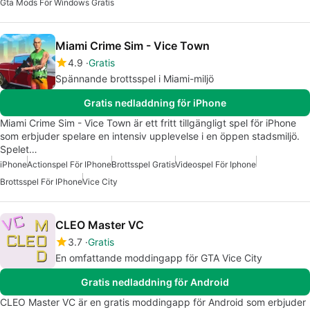
Gta Mods För Windows Gratis
Miami Crime Sim - Vice Town
4.9
Gratis
Spännande brottsspel i Miami-miljö
Gratis nedladdning för iPhone
Miami Crime Sim - Vice Town är ett fritt tillgängligt spel för iPhone
som erbjuder spelare en intensiv upplevelse i en öppen stadsmiljö.
Spelet…
iPhone
Actionspel För IPhone
Brottsspel Gratis
Videospel För Iphone
Brottsspel För IPhone
Vice City
CLEO Master VC
3.7
Gratis
En omfattande moddingapp för GTA Vice City
Gratis nedladdning för Android
CLEO Master VC är en gratis moddingapp för Android som erbjuder