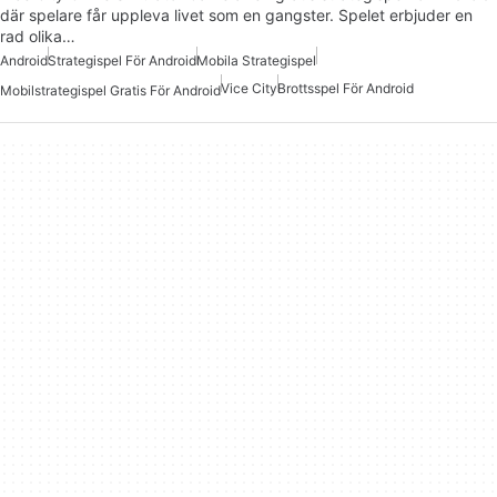
där spelare får uppleva livet som en gangster. Spelet erbjuder en
rad olika…
Android
Strategispel För Android
Mobila Strategispel
Vice City
Brottsspel För Android
Mobilstrategispel Gratis För Android