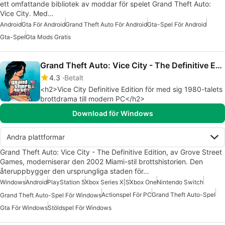
ett omfattande bibliotek av moddar för spelet Grand Theft Auto:
Vice City. Med…
Android
Gta För Android
Grand Theft Auto För Android
Gta-Spel För Android
Gta-Spel
Gta Mods Gratis
Grand Theft Auto: Vice City - The Definitive Edition
4.3
Betalt
<h2>Vice City Definitive Edition för med sig 1980-talets
brottdrama till modern PC</h2>
Download för Windows
Andra plattformar
Grand Theft Auto: Vice City - The Definitive Edition, av Grove Street
Games, moderniserar den 2002 Miami-stil brottshistorien. Den
återuppbygger den ursprungliga staden för…
Windows
Android
PlayStation 5
Xbox Series X|S
Xbox One
Nintendo Switch
Actionspel För PC
Grand Theft Auto-Spel
Grand Theft Auto-Spel För Windows
Gta För Windows
Stöldspel För Windows