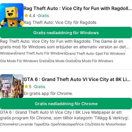
Rag Theft Auto : Vice City for Fun with Ragdolls: The Game
4.4
Gratis
Rag Theft Auto: Vice City för Ragdolls
Gratis nedladdning för Windows
Rag Theft Auto: Vice City for Fun with Ragdolls: The Game är en
gratis mod för Windows som erbjuder en alternativ version av det…
Windows
Grand Theft Auto För Windows
Grand Theft Auto-Spel För Windows
Gta Mods För Windows Gratis
Gta Mods Gratis
Gta Mods För Windows
GTA 6 : Grand Theft Auto VI Vice City at 8K Live Wallpaper
5
Gratis
En gratis app för Chrome.
Gratis nedladdning för Chrome
GTA 6 : Grand Theft Auto VI Vice City I 8K Live Wallpaper är ett
gratis program för Chrome, som tillhör kategorin 'Tillägg & Verktyg'.
Chrome
Hd Levande Tapet
Gta-Spel
Videotapet
Vice City
Stöld Av Motorfordon