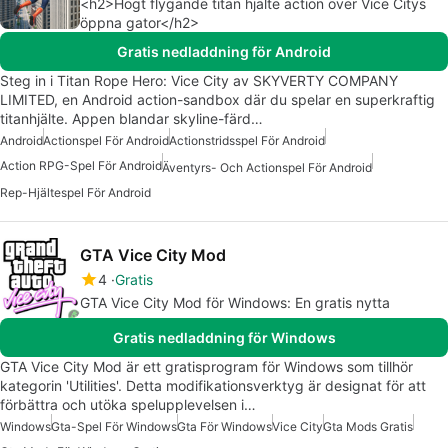
<h2>Högt flygande titan hjälte action över Vice Citys
öppna gator</h2>
Gratis nedladdning för Android
Steg in i Titan Rope Hero: Vice City av SKYVERTY COMPANY
LIMITED, en Android action-sandbox där du spelar en superkraftig
titanhjälte. Appen blandar skyline-färd…
Android
Actionspel För Android
Actionstridsspel För Android
Action RPG-Spel För Android
Äventyrs- Och Actionspel För Android
Rep-Hjältespel För Android
GTA Vice City Mod
4
Gratis
GTA Vice City Mod för Windows: En gratis nytta
Gratis nedladdning för Windows
GTA Vice City Mod är ett gratisprogram för Windows som tillhör
kategorin 'Utilities'. Detta modifikationsverktyg är designat för att
förbättra och utöka spelupplevelsen i…
Windows
Gta-Spel För Windows
Gta För Windows
Vice City
Gta Mods Gratis