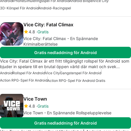
Android
iPhone
Simuleringsspel För Android
Android Bilspel
Vice City
3D-Körspel För Android
Android-Racingspel
Vice City: Fatal Climax
4.8
Gratis
Vice City: Fatal Climax - En Spännande
Kriminalberättelse
Gratis nedladdning för Android
Vice City: Fatal Climax är ett fritt tillgängligt rollspel för Android som
bjuder in spelare till en brutal öppen värld där makt och svek…
Android
Rollspel För Android
Vice City
Gangsterspel För Android
Action RPG-Spel För Android
Action RPG-Spel För Android Gratis
Vice Town
4.8
Gratis
Vice Town - En Spännande Rollspelupplevelse
Gratis nedladdning för Android