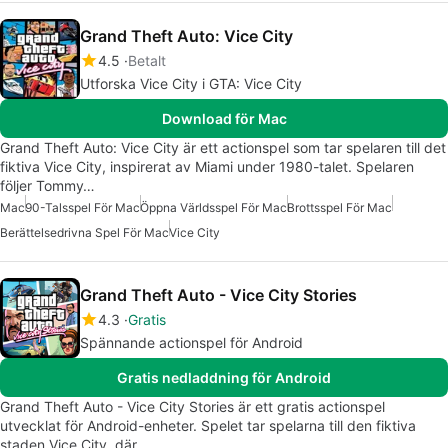
Grand Theft Auto: Vice City
4.5
Betalt
Utforska Vice City i GTA: Vice City
Download för Mac
Grand Theft Auto: Vice City är ett actionspel som tar spelaren till det
fiktiva Vice City, inspirerat av Miami under 1980-talet. Spelaren
följer Tommy…
Mac
90-Talsspel För Mac
Öppna Världsspel För Mac
Brottsspel För Mac
Berättelsedrivna Spel För Mac
Vice City
Grand Theft Auto - Vice City Stories
4.3
Gratis
Spännande actionspel för Android
Gratis nedladdning för Android
Grand Theft Auto - Vice City Stories är ett gratis actionspel
utvecklat för Android-enheter. Spelet tar spelarna till den fiktiva
staden Vice City, där…