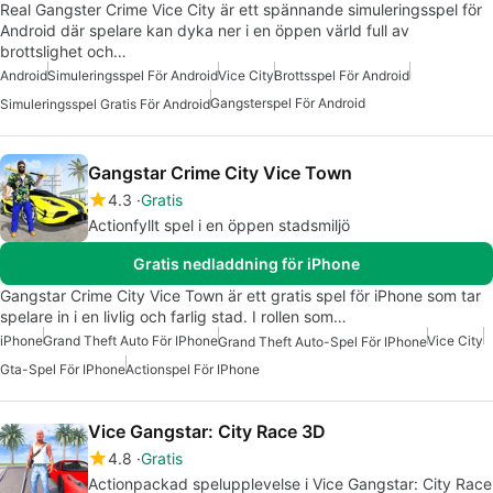
Real Gangster Crime Vice City är ett spännande simuleringsspel för
Android där spelare kan dyka ner i en öppen värld full av
brottslighet och…
Android
Simuleringsspel För Android
Vice City
Brottsspel För Android
Gangsterspel För Android
Simuleringsspel Gratis För Android
Gangstar Crime City Vice Town
4.3
Gratis
Actionfyllt spel i en öppen stadsmiljö
Gratis nedladdning för iPhone
Gangstar Crime City Vice Town är ett gratis spel för iPhone som tar
spelare in i en livlig och farlig stad. I rollen som…
iPhone
Grand Theft Auto För IPhone
Vice City
Grand Theft Auto-Spel För IPhone
Gta-Spel För IPhone
Actionspel För IPhone
Vice Gangstar: City Race 3D
4.8
Gratis
Actionpackad spelupplevelse i Vice Gangstar: City Race