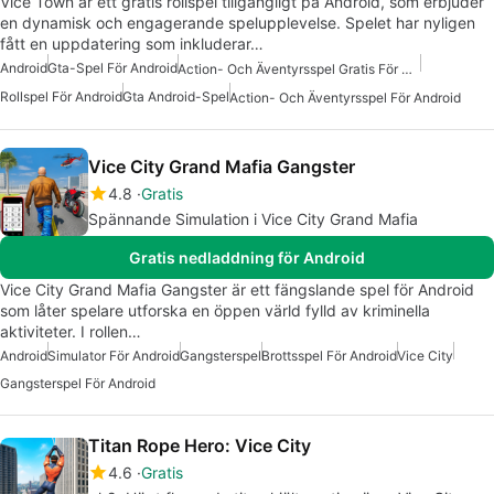
Vice Town är ett gratis rollspel tillgängligt på Android, som erbjuder
en dynamisk och engagerande spelupplevelse. Spelet har nyligen
fått en uppdatering som inkluderar…
Android
Gta-Spel För Android
Action- Och Äventyrsspel Gratis För Android
Rollspel För Android
Gta Android-Spel
Action- Och Äventyrsspel För Android
Vice City Grand Mafia Gangster
4.8
Gratis
Spännande Simulation i Vice City Grand Mafia
Gratis nedladdning för Android
Vice City Grand Mafia Gangster är ett fängslande spel för Android
som låter spelare utforska en öppen värld fylld av kriminella
aktiviteter. I rollen…
Android
Simulator För Android
Gangsterspel
Brottsspel För Android
Vice City
Gangsterspel För Android
Titan Rope Hero: Vice City
4.6
Gratis