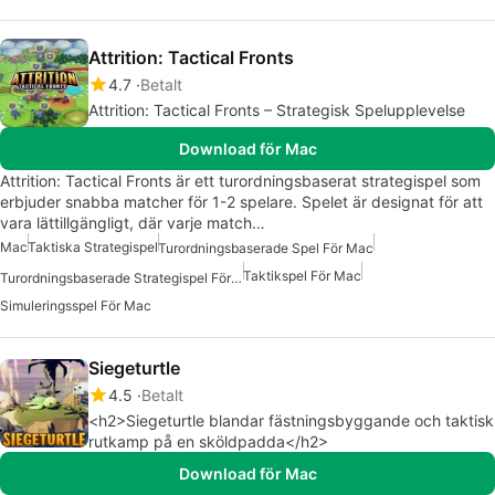
Attrition: Tactical Fronts
4.7
Betalt
Attrition: Tactical Fronts – Strategisk Spelupplevelse
Download för Mac
Attrition: Tactical Fronts är ett turordningsbaserat strategispel som
erbjuder snabba matcher för 1-2 spelare. Spelet är designat för att
vara lättillgängligt, där varje match…
Mac
Taktiska Strategispel
Turordningsbaserade Spel För Mac
Taktikspel För Mac
Turordningsbaserade Strategispel För Mac
Simuleringsspel För Mac
Siegeturtle
4.5
Betalt
<h2>Siegeturtle blandar fästningsbyggande och taktisk
rutkamp på en sköldpadda</h2>
Download för Mac