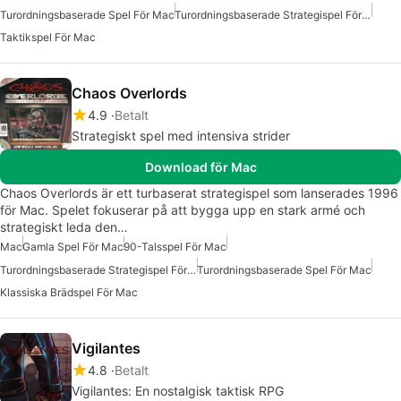
Turordningsbaserade Spel För Mac
Turordningsbaserade Strategispel För Mac
Taktikspel För Mac
Chaos Overlords
4.9
Betalt
Strategiskt spel med intensiva strider
Download för Mac
Chaos Overlords är ett turbaserat strategispel som lanserades 1996
för Mac. Spelet fokuserar på att bygga upp en stark armé och
strategiskt leda den…
Mac
Gamla Spel För Mac
90-Talsspel För Mac
Turordningsbaserade Strategispel För Mac
Turordningsbaserade Spel För Mac
Klassiska Brädspel För Mac
Vigilantes
4.8
Betalt
Vigilantes: En nostalgisk taktisk RPG