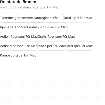
Relaterade ämnen
om Turordningsbaserade Spel För Mac
Turordningsbaserade Strategispel För Mac
Taktikspel För Mac
Rpg-spel För Mac
Fantasy Rpg-spel För Mac
Action Rpg-spel För Mac
Gratis Rpg-spel För Mac
Actionstridsspel För Mac
Mac Spel För Mac
Datorspel För Mac
Kampsportspel För Mac