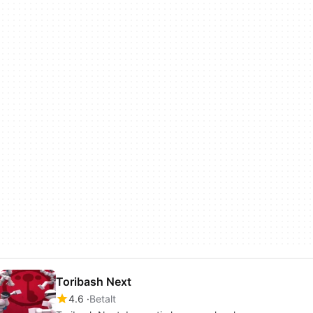
Toribash Next
4.6
Betalt