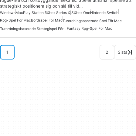
rogue-like och kortbyggande mekanik. Spelet utmanar spelare att
strategiskt positionera sig och slå till vid…
Windows
Mac
Play Station 5
Xbox Series X|S
Xbox One
Nintendo Switch
Rpg-Spel För Mac
Bordsspel För Mac
Turordningsbaserade Spel För Mac
Fantasy Rpg-Spel För Mac
Turordningsbaserade Strategispel För Mac
1
2
Sista