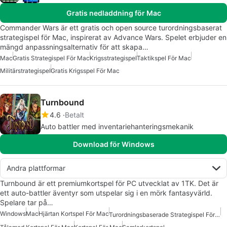
Gratis nedladdning för Mac
Commander Wars är ett gratis och open source turordningsbaserat
strategispel för Mac, inspirerat av Advance Wars. Spelet erbjuder en
mängd anpassningsalternativ för att skapa…
Mac
Gratis Strategispel För Mac
Krigsstrategispel
Taktikspel För Mac
Militärstrategispel
Gratis Krigsspel För Mac
Turnbound
4.6
Betalt
Auto battler med inventariehanteringsmekanik
Download för Windows
Andra plattformar
Turnbound är ett premiumkortspel för PC utvecklat av 1TK. Det är
ett auto-battler äventyr som utspelar sig i en mörk fantasyvärld.
Spelare tar på…
Windows
Mac
Hjärtan Kortspel För Mac
Turordningsbaserade Strategispel För Mac