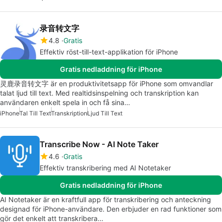
录音转文字
4.8
Gratis
Effektiv röst-till-text-applikation för iPhone
Gratis nedladdning för iPhone
灵鹿录音转文字 är en produktivitetsapp för iPhone som omvandlar
talat ljud till text. Med realtidsinspelning och transkription kan
användaren enkelt spela in och få sina…
iPhone
Tal Till Text
Transkription
Ljud Till Text
Transcribe Now - AI Note Taker
4.6
Gratis
Effektiv transkribering med AI Notetaker
Gratis nedladdning för iPhone
AI Notetaker är en kraftfull app för transkribering och anteckning
designad för iPhone-användare. Den erbjuder en rad funktioner som
gör det enkelt att transkribera…