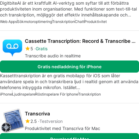
DigitbiteAI är ett kraftfullt AI-verktyg som syftar till att förbättra
produktiviteten inom organisationer. Med funktioner som text-till-tal
och transkription, möjliggör det effektiv innehållsskapande och…
Web Apps
Sökmotoroptimering
Transkription
Chatt
Produktivitet
Cassette Transcription: Record & Transcribe Audio
5
Gratis
Transcribe audio in realtime
Gratis nedladdning för iPhone
Kassetttranskription är en gratis mobilapp för iOS som låter
användare spela in och transkribera ljud i realtid genom att använda
telefonens inbyggda mikrofon. Istället…
iPhone
Ljudinspelare
Röstinspelare För Iphone
Transkription
Transcriva
2.5
Testversion
Produktivitet med Transcriva för Mac