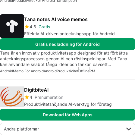
Android
Produktivitet För Android
Transkription
Tana notes AI voice memos
4.6
Gratis
Effektiv AI-driven anteckningsapp för Android
Gratis nedladdning för Android
Tana är en innovativ produktivitetsapp designad för att förbättra
anteckningsprocessen genom AI och röstinspelningar. Med Tana
kan användare snabbt fånga idéer och tankar, oavsett…
Android
Memo För Android
Android
Produktivitet
Offline
PM
DigitbiteAI
4
Prenumeration
Produktivitetshöjande AI-verktyg för företag
Download för Web Apps
Andra plattformar