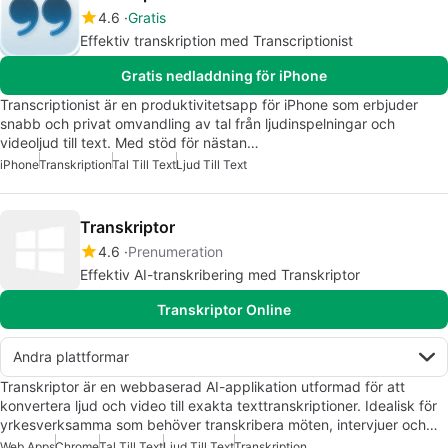
4.6
Gratis
Effektiv transkription med Transcriptionist
Gratis nedladdning för iPhone
Transcriptionist är en produktivitetsapp för iPhone som erbjuder
snabb och privat omvandling av tal från ljudinspelningar och
videoljud till text. Med stöd för nästan…
iPhone
Transkription
Tal Till Text
Ljud Till Text
Transkriptor
4.6
Prenumeration
Effektiv AI-transkribering med Transkriptor
Transkriptor Online
Andra plattformar
Transkriptor är en webbaserad AI-applikation utformad för att
konvertera ljud och video till exakta texttranskriptioner. Idealisk för
yrkesverksamma som behöver transkribera möten, intervjuer och…
Web Apps
Chrome
Tal Till Text
Ljud Till Text
Transkription