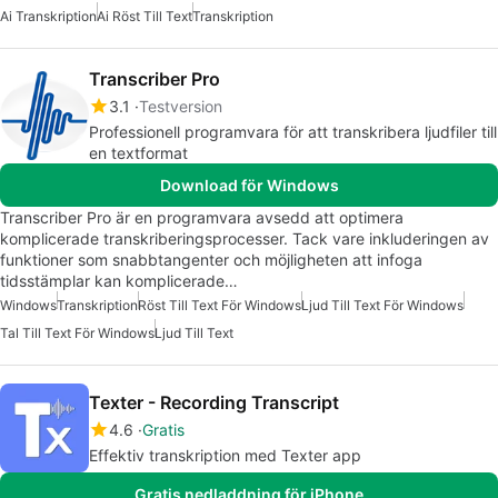
Ai Transkription
Ai Röst Till Text
Transkription
Transcriber Pro
3.1
Testversion
Professionell programvara för att transkribera ljudfiler till
en textformat
Download för Windows
Transcriber Pro är en programvara avsedd att optimera
komplicerade transkriberingsprocesser. Tack vare inkluderingen av
funktioner som snabbtangenter och möjligheten att infoga
tidsstämplar kan komplicerade…
Windows
Transkription
Röst Till Text För Windows
Ljud Till Text För Windows
Tal Till Text För Windows
Ljud Till Text
Texter - Recording Transcript
4.6
Gratis
Effektiv transkription med Texter app
Gratis nedladdning för iPhone