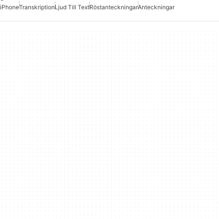
iPhone
Transkription
Ljud Till Text
Röstanteckningar
Anteckningar