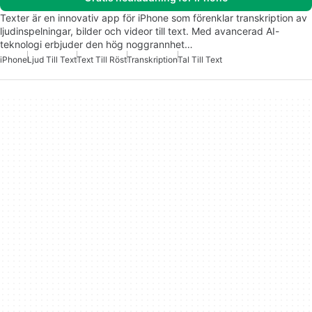
Texter är en innovativ app för iPhone som förenklar transkription av
ljudinspelningar, bilder och videor till text. Med avancerad AI-
teknologi erbjuder den hög noggrannhet…
iPhone
Ljud Till Text
Text Till Röst
Transkription
Tal Till Text