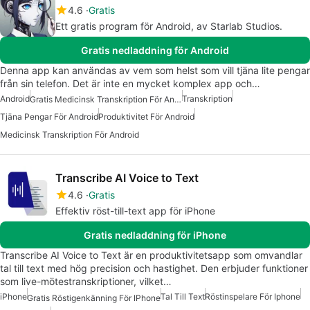
4.6
Gratis
Ett gratis program för Android, av Starlab Studios.
Gratis nedladdning för Android
Denna app kan användas av vem som helst som vill tjäna lite pengar
från sin telefon. Det är inte en mycket komplex app och…
Android
Transkription
Gratis Medicinsk Transkription För Android
Tjäna Pengar För Android
Produktivitet För Android
Medicinsk Transkription För Android
Transcribe AI Voice to Text
4.6
Gratis
Effektiv röst-till-text app för iPhone
Gratis nedladdning för iPhone
Transcribe AI Voice to Text är en produktivitetsapp som omvandlar
tal till text med hög precision och hastighet. Den erbjuder funktioner
som live-mötestranskriptioner, vilket…
iPhone
Tal Till Text
Röstinspelare För Iphone
Gratis Röstigenkänning För IPhone