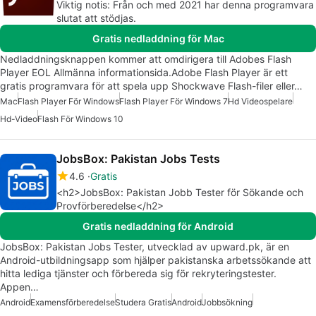
Viktig notis: Från och med 2021 har denna programvara
slutat att stödjas.
Gratis nedladdning för Mac
Nedladdningsknappen kommer att omdirigera till Adobes Flash
Player EOL Allmänna informationsida.Adobe Flash Player är ett
gratis programvara för att spela upp Shockwave Flash-filer eller…
Mac
Flash Player För Windows
Flash Player För Windows 7
Hd Videospelare
Hd-Video
Flash För Windows 10
JobsBox: Pakistan Jobs Tests
4.6
Gratis
<h2>JobsBox: Pakistan Jobb Tester för Sökande och
Provförberedelse</h2>
Gratis nedladdning för Android
JobsBox: Pakistan Jobs Tester, utvecklad av upward.pk, är en
Android-utbildningsapp som hjälper pakistanska arbetssökande att
hitta lediga tjänster och förbereda sig för rekryteringstester.
Appen…
Android
Examensförberedelse
Studera Gratis
Android
Jobbsökning