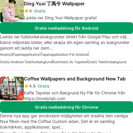
Ding Yuxi 丁禹兮 Wallpaper
4
Gratis
Ladda ner Ding Yuxi Wallpaper gratis!
Gratis nedladdning för Android
Ladda ner fullstorleksbakgrunder direkt från Google Play och välj
bland miljontals bilder, eller skapa din egen samling av bakgrunder
genom att ladda ner dem…
Android
Tapetapplikation
Tapetapplikation För Android
Gratis Android Telefonbakgrund
Sortiment Av Tapeter
Gratis Telefonbakgrund
Coffee Wallpapers and Background New Tab
4.9
Gratis
Kaffe Tapeter och Bakgrund Ny Flik för Chrome från
https://lovelytab.com
Gratis nedladdning för Chrome
Denna nya app ger användare möjligheten att ersätta den vanliga
Nya fliken med the Coffee Custom sidan. Det är en samling
bokmärken, applikationer, spel…