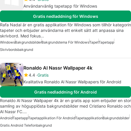
Användarvänlig tapetapp för Windows
Gratis nedladdning för Windows
Rafa Nadal är en gratis applikation för Windows som tillhör kategorin
tapeter och erbjuder användarna ett enkelt sätt att anpassa sina
skrivbord. Med fokus…
Windows
Bakgrundsbilder
Bakgrundstema För Windows
Tapet
Tapetapp
Skrivbordsbakgrund
Ronaldo Al Nassr Wallpaper 4k
4.4
Gratis
Kvalitativa Ronaldo Al Nassr Wallpapers för Android
Gratis nedladdning för Android
Ronaldo Al Nassr Wallpaper 4k är en gratis app som erbjuder en stor
samling av högupplösta bakgrundsbilder med Cristiano Ronaldo och
Al Nassr FC.…
Android
Tapetapp
Tapetapplikation För Android
Tapetapplikation
Bakgrundsbilder
Gratis Android Telefonbakgrund