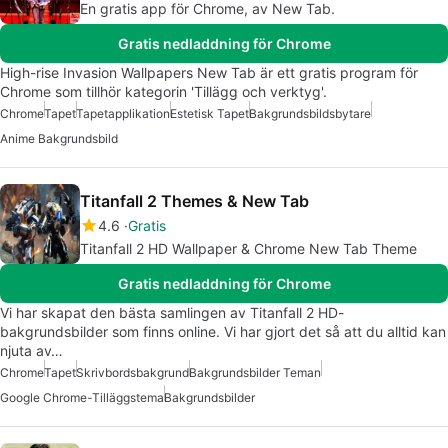
En gratis app för Chrome, av New Tab.
Gratis nedladdning för Chrome
High-rise Invasion Wallpapers New Tab är ett gratis program för
Chrome som tillhör kategorin 'Tillägg och verktyg'.
Chrome
Tapet
Tapetapplikation
Estetisk Tapet
Bakgrundsbildsbytare
Anime Bakgrundsbild
Titanfall 2 Themes & New Tab
4.6
Gratis
Titanfall 2 HD Wallpaper & Chrome New Tab Theme
Gratis nedladdning för Chrome
Vi har skapat den bästa samlingen av Titanfall 2 HD-
bakgrundsbilder som finns online. Vi har gjort det så att du alltid kan
njuta av…
Chrome
Tapet
Skrivbordsbakgrund
Bakgrundsbilder Teman
Google Chrome-Tilläggstema
Bakgrundsbilder