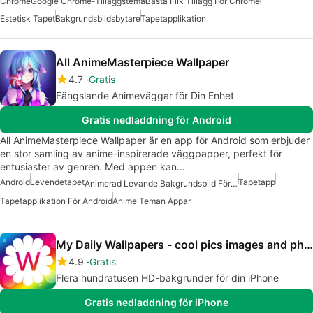
Chrome
Google Chrome-Tilläggstema
Bästa Flik Tillägg För Chrome
Estetisk Tapet
Bakgrundsbildsbytare
Tapetapplikation
All AnimeMasterpiece Wallpaper
4.7
Gratis
Fängslande Animeväggar för Din Enhet
Gratis nedladdning för Android
All AnimeMasterpiece Wallpaper är en app för Android som erbjuder
en stor samling av anime-inspirerade väggpapper, perfekt för
entusiaster av genren. Med appen kan…
Android
Levendetapet
Tapetapp
Animerad Levande Bakgrundsbild För Android
Tapetapplikation För Android
Anime Teman Appar
My Daily Wallpapers - cool pics images and photos
4.9
Gratis
Flera hundratusen HD-bakgrunder för din iPhone
Gratis nedladdning för iPhone