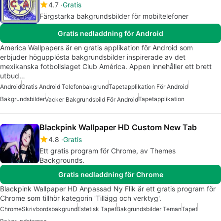
4.7
Gratis
Färgstarka bakgrundsbilder för mobiltelefoner
Gratis nedladdning för Android
America Wallpapers är en gratis applikation för Android som
erbjuder högupplösta bakgrundsbilder inspirerade av det
mexikanska fotbollslaget Club América. Appen innehåller ett brett
utbud…
Android
Gratis Android Telefonbakgrund
Tapetapplikation För Android
Bakgrundsbilder
Tapetapplikation
Vacker Bakgrundsbild För Android
Blackpink Wallpaper HD Custom New Tab
4.8
Gratis
Ett gratis program för Chrome, av Themes
Backgrounds.
Gratis nedladdning för Chrome
Blackpink Wallpaper HD Anpassad Ny Flik är ett gratis program för
Chrome som tillhör kategorin 'Tillägg och verktyg'.
Chrome
Skrivbordsbakgrund
Estetisk Tapet
Bakgrundsbilder Teman
Tapet