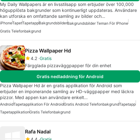
My Daily Wallpapers är en livsstilsapp som erbjuder över 100,000
högupplösta bakgrunder som kontinuerligt uppdateras. Användare
kan utforska en omfattande samling av bilder och…
iPhone
Tapet
Tapetapp
Bakgrundsbilder
Bakgrundsbilder Teman För IPhone
Gratis Telefonbakgrund
Pizza Wallpaper Hd
4.2
Gratis
Färgglada pizzaväggpapper för din enhet
Gratis nedladdning för Android
Pizza Wallpaper Hd är en gratis applikation för Android som
erbjuder en imponerande samling av HD-väggpapper med läckra
pizzor. Med appen kan användare enkelt…
Android
Tapetapplikation För Android
Gratis Android Telefonbakgrund
Tapetapp
Tapetapplikation
Gratis Telefonbakgrund
Rafa Nadal
4.4
Gratis