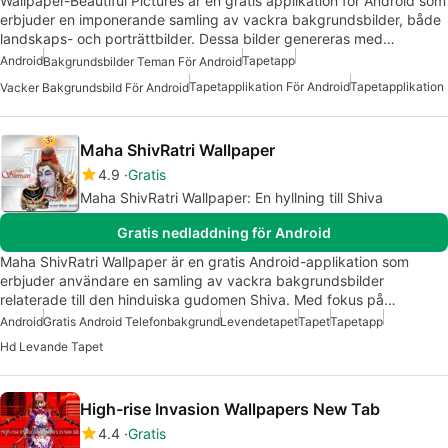
Wallpaper-Beautiful Pictures är en gratis applikation för Android som
erbjuder en imponerande samling av vackra bakgrundsbilder, både
landskaps- och porträttbilder. Dessa bilder genereras med…
Android
Tapetapp
Bakgrundsbilder Teman För Android
Tapetapplikation För Android
Tapetapplikation
Vacker Bakgrundsbild För Android
Maha ShivRatri Wallpaper
4.9
Gratis
Maha ShivRatri Wallpaper: En hyllning till Shiva
Gratis nedladdning för Android
Maha ShivRatri Wallpaper är en gratis Android-applikation som
erbjuder användare en samling av vackra bakgrundsbilder
relaterade till den hinduiska gudomen Shiva. Med fokus på…
Android
Gratis Android Telefonbakgrund
Levendetapet
Tapet
Tapetapp
Hd Levande Tapet
High-rise Invasion Wallpapers New Tab
4.4
Gratis