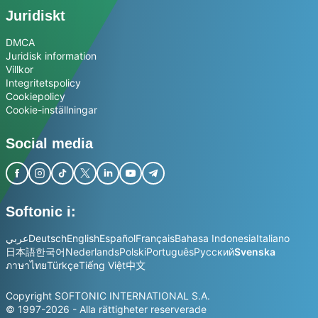
Juridiskt
DMCA
Juridisk information
Villkor
Integritetspolicy
Cookiepolicy
Cookie-inställningar
Social media
Softonic i:
عربي
Deutsch
English
Español
Français
Bahasa Indonesia
Italiano
日本語
한국어
Nederlands
Polski
Português
Русский
Svenska
ภาษาไทย
Türkçe
Tiếng Việt
中文
Copyright SOFTONIC INTERNATIONAL S.A.
© 1997-2026 - Alla rättigheter reserverade