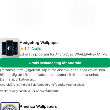
Hedgehog Wallpaper
4.4
Gratis
Ett gratis program för Android, av WAALLPAPERANIME.
Gratis nedladdning för Android
{ \"translation\": \"Igelkott Tapet för Android är en applikation som
hjälper dig att hitta och ladda ner tapeter till din mobila enhet.
Denna applikation är…
Android
Gratis Android Telefonbakgrund
Tapet
Bakgrundsbilder
Tapetapp
Vacker Bakgrundsbild För Android
America Wallpapers