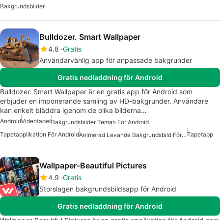
Bakgrundsbilder
Bulldozer. Smart Wallpaper
4.8
Gratis
Användarvänlig app för anpassade bakgrunder
Gratis nedladdning för Android
Bulldozer. Smart Wallpaper är en gratis app för Android som
erbjuder en imponerande samling av HD-bakgrunder. Användare
kan enkelt bläddra igenom de olika bilderna…
Android
Videotapet
Bakgrundsbilder Teman För Android
Tapetapplikation För Android
Tapetapp
Animerad Levande Bakgrundsbild För Android
Wallpaper-Beautiful Pictures
4.9
Gratis
Storslagen bakgrundsbildsapp för Android
Gratis nedladdning för Android