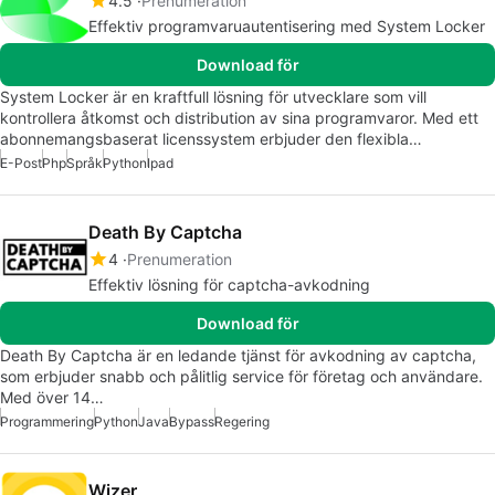
4.5
Prenumeration
Effektiv programvaruautentisering med System Locker
Download för
System Locker är en kraftfull lösning för utvecklare som vill
kontrollera åtkomst och distribution av sina programvaror. Med ett
abonnemangsbaserat licenssystem erbjuder den flexibla…
E-Post
Php
Språk
Python
Ipad
Death By Captcha
4
Prenumeration
Effektiv lösning för captcha-avkodning
Download för
Death By Captcha är en ledande tjänst för avkodning av captcha,
som erbjuder snabb och pålitlig service för företag och användare.
Med över 14…
Programmering
Python
Java
Bypass
Regering
Wizer