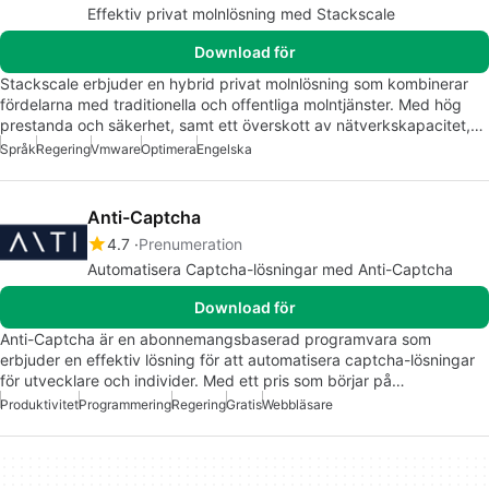
Effektiv privat molnlösning med Stackscale
Download för
Stackscale erbjuder en hybrid privat molnlösning som kombinerar
fördelarna med traditionella och offentliga molntjänster. Med hög
prestanda och säkerhet, samt ett överskott av nätverkskapacitet,…
Språk
Regering
Vmware
Optimera
Engelska
Anti-Captcha
4.7
Prenumeration
Automatisera Captcha-lösningar med Anti-Captcha
Download för
Anti-Captcha är en abonnemangsbaserad programvara som
erbjuder en effektiv lösning för att automatisera captcha-lösningar
för utvecklare och individer. Med ett pris som börjar på…
Produktivitet
Programmering
Regering
Gratis
Webbläsare