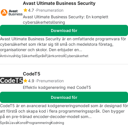
Avast Ultimate Business Security
4.7
Prenumeration
Avast Ultimate Business Security: En komplett
cybersäkerhetslösning
Download för
Avast Ultimate Business Security är en omfattande programvara för
cybersäkerhet som riktar sig till små och medelstora företag,
organisationer och skolor. Den erbjuder en…
Antivirus
Hög Säkerhet
Språk
Fjärrkontroll
Cybersäkerhet
CodeT5
4.9
Prenumeration
Effektiv kodgenerering med CodeT5
Download för
CodeT5 är en avancerad kodgenereringsmodell som är designad för
att förstå och skapa kod i flera programmeringsspråk. Den bygger
på en pre-tränad encoder-decoder-modell som…
Språk
Java
Konst
Programmering
Kodning