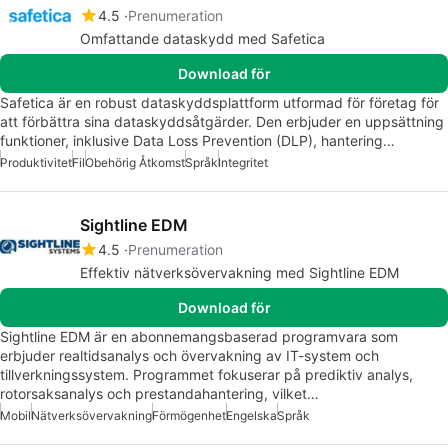
4.5
Prenumeration
Omfattande dataskydd med Safetica
Download för
Safetica är en robust dataskyddsplattform utformad för företag för
att förbättra sina dataskyddsåtgärder. Den erbjuder en uppsättning
funktioner, inklusive Data Loss Prevention (DLP), hantering…
Produktivitet
Fil
Obehörig Åtkomst
Språk
Integritet
Sightline EDM
4.5
Prenumeration
Effektiv nätverksövervakning med Sightline EDM
Download för
Sightline EDM är en abonnemangsbaserad programvara som
erbjuder realtidsanalys och övervakning av IT-system och
tillverkningssystem. Programmet fokuserar på prediktiv analys,
rotorsaksanalys och prestandahantering, vilket…
Mobil
Nätverksövervakning
Förmögenhet
Engelska
Språk