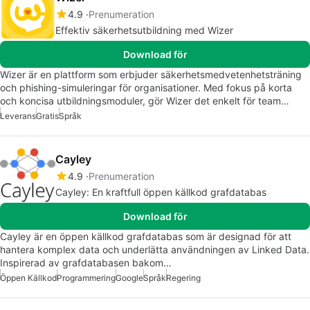
4.9
Prenumeration
Effektiv säkerhetsutbildning med Wizer
Download för
Wizer är en plattform som erbjuder säkerhetsmedvetenhetsträning
och phishing-simuleringar för organisationer. Med fokus på korta
och koncisa utbildningsmoduler, gör Wizer det enkelt för team…
Leverans
Gratis
Språk
Cayley
4.9
Prenumeration
Cayley: En kraftfull öppen källkod grafdatabas
Download för
Cayley är en öppen källkod grafdatabas som är designad för att
hantera komplex data och underlätta användningen av Linked Data.
Inspirerad av grafdatabasen bakom…
Öppen Källkod
Programmering
Google
Språk
Regering