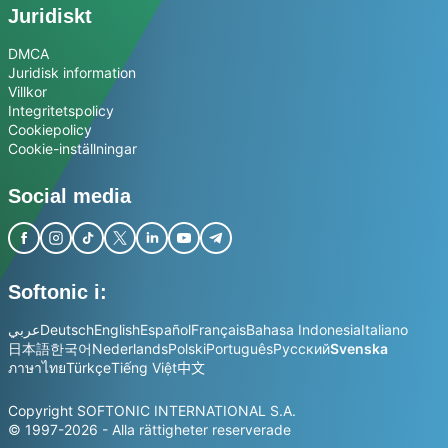
Juridiskt
DMCA
Juridisk information
Villkor
Integritetspolicy
Cookiepolicy
Cookie-inställningar
Social media
Softonic i:
عربي
Deutsch
English
Español
Français
Bahasa Indonesia
Italiano
日本語
한국어
Nederlands
Polski
Português
Русский
Svenska
ภาษาไทย
Türkçe
Tiếng Việt
中文
Copyright SOFTONIC INTERNATIONAL S.A.
© 1997-2026 - Alla rättigheter reserverade