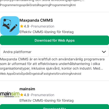
Programmeringsspråk
Gratis
Regering
Programmering
Xml
Maxpanda CMMS
4.9
Prenumeration
Effektiv CMMS-lösning för företag
Download för Web Apps
Andra plattformar
Maxpanda CMMS är en kraftfull och användarvänlig programvara
som är utformad för att effektivisera underhållshantering i olika
organisationstyper, inklusive sjukvård, kontor och industri. Med…
Web Apps
Gratis
Språk
Engelska
Fastighetsförvaltning
Android
mainsim
4.9
Prenumeration
Effektiv CMMS-lösning för företag
Download för