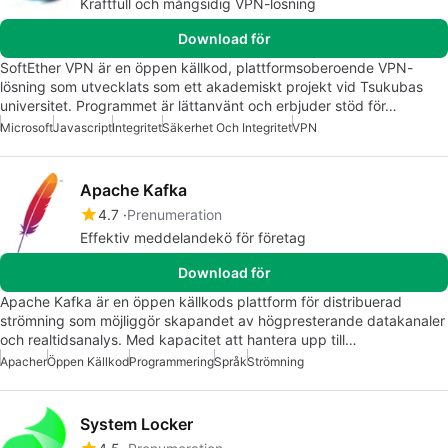
Kraftfull och mångsidig VPN-lösning
Download för
SoftEther VPN är en öppen källkod, plattformsoberoende VPN-
lösning som utvecklats som ett akademiskt projekt vid Tsukubas
universitet. Programmet är lättanvänt och erbjuder stöd för…
Microsoft
Javascript
Integritet
Säkerhet Och Integritet
VPN
Apache Kafka
4.7
Prenumeration
Effektiv meddelandekö för företag
Download för
Apache Kafka är en öppen källkods plattform för distribuerad
strömning som möjliggör skapandet av högpresterande datakanaler
och realtidsanalys. Med kapacitet att hantera upp till…
Apacher
Öppen Källkod
Programmering
Språk
Strömning
System Locker