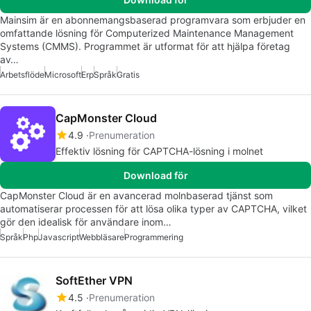
Mainsim är en abonnemangsbaserad programvara som erbjuder en
omfattande lösning för Computerized Maintenance Management
Systems (CMMS). Programmet är utformat för att hjälpa företag
av…
Arbetsflöde
Microsoft
Erp
Språk
Gratis
CapMonster Cloud
4.9
Prenumeration
Effektiv lösning för CAPTCHA-lösning i molnet
Download för
CapMonster Cloud är en avancerad molnbaserad tjänst som
automatiserar processen för att lösa olika typer av CAPTCHA, vilket
gör den idealisk för användare inom…
Språk
Php
Javascript
Webbläsare
Programmering
SoftEther VPN
4.5
Prenumeration