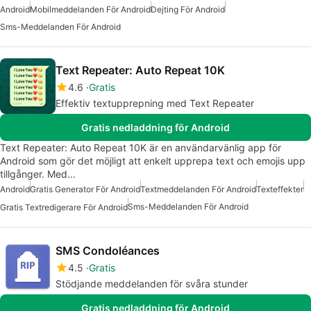
Android
Mobilmeddelanden För Android
Dejting För Android
Sms-Meddelanden För Android
Text Repeater: Auto Repeat 10K
4.6
Gratis
Effektiv textupprepning med Text Repeater
Gratis nedladdning för Android
Text Repeater: Auto Repeat 10K är en användarvänlig app för
Android som gör det möjligt att enkelt upprepa text och emojis upp
tillgånger. Med…
Android
Gratis Generator För Android
Textmeddelanden För Android
Texteffekter
Sms-Meddelanden För Android
Gratis Textredigerare För Android
SMS Condoléances
4.5
Gratis
Stödjande meddelanden för svåra stunder
Gratis nedladdning för Android