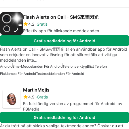
Flash Alerts on Call - SMS來電閃光
4.2
Gratis
Effektiv app för blinkande meddelanden
Gratis nedladdning för Android
Flash Alerts on Call - SMS來電閃光 är en användbar app för Android
som erbjuder en innovativ lösning för att säkerställa att viktiga
meddelanden inte…
Android
Sms-Meddelanden För Android
Telefonverktyg
Blixt Telefon
Ficklampa För Android
Textmeddelanden För Android
MartinMojis
4.9
Gratis
En fullständig version av programmet för Android, av
FBMedia.
Gratis nedladdning för Android
Är du trött på att skicka vanliga textmeddelanden? Önskar du att