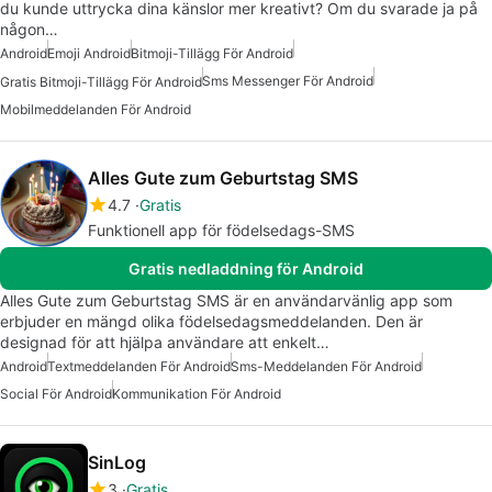
du kunde uttrycka dina känslor mer kreativt? Om du svarade ja på
någon…
Android
Emoji Android
Bitmoji-Tillägg För Android
Sms Messenger För Android
Gratis Bitmoji-Tillägg För Android
Mobilmeddelanden För Android
Alles Gute zum Geburtstag SMS
4.7
Gratis
Funktionell app för födelsedags-SMS
Gratis nedladdning för Android
Alles Gute zum Geburtstag SMS är en användarvänlig app som
erbjuder en mängd olika födelsedagsmeddelanden. Den är
designad för att hjälpa användare att enkelt…
Android
Textmeddelanden För Android
Sms-Meddelanden För Android
Social För Android
Kommunikation För Android
SinLog
3
Gratis