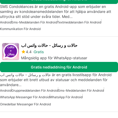
SMS Condoléances är en gratis Android-app som erbjuder en
samling av kondoleansmeddelanden för att hjälpa användare att
uttrycka sitt stöd under svåra tider. Med…
Android
Sms-Meddelanden För Android
Textmeddelanden För Android
Kommunikation För Android
حالات و رسائل - حالات واتس اب
4.4
Gratis
Mångsidig app för WhatsApp-statusar
Gratis nedladdning för Android
حالات و رسائل - حالات واتس اب är en gratis livsstilsapp för Android
som erbjuder ett brett utbud av statusar och meddelanden för
användare…
Android
Gruppmeddelanden För Android
Sms-Meddelanden För Android
WhatsApp Messenger För Android
WhatsApp För Android
Omedelbar Messenger För Android