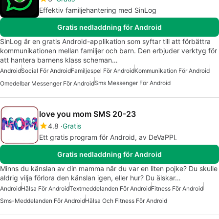
Effektiv familjehantering med SinLog
Gratis nedladdning för Android
SinLog är en gratis Android-applikation som syftar till att förbättra
kommunikationen mellan familjer och barn. Den erbjuder verktyg för
att hantera barnens klass scheman…
Android
Social För Android
Familjespel För Android
Kommunikation För Android
Sms Messenger För Android
Omedelbar Messenger För Android
love you mom SMS 20-23
4.8
Gratis
Ett gratis program för Android, av DeVaPPl.
Gratis nedladdning för Android
Minns du känslan av din mamma när du var en liten pojke? Du skulle
aldrig vilja förlora den känslan igen, eller hur? Du älskar…
Android
Hälsa För Android
Textmeddelanden För Android
Fitness För Android
Sms-Meddelanden För Android
Hälsa Och Fitness För Android