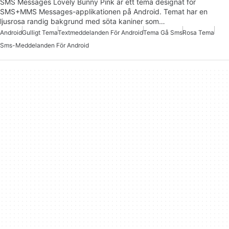
SMS Messages Lovely Bunny Pink är ett tema designat för
SMS+MMS Messages-applikationen på Android. Temat har en
ljusrosa randig bakgrund med söta kaniner som…
Android
Gulligt Tema
Textmeddelanden För Android
Tema Gå Sms
Rosa Tema
Sms-Meddelanden För Android