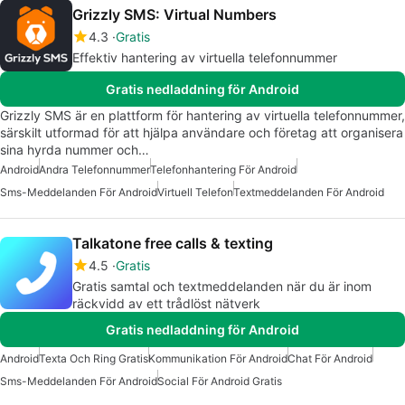
Grizzly SMS: Virtual Numbers
4.3
Gratis
Effektiv hantering av virtuella telefonnummer
Gratis nedladdning för Android
Grizzly SMS är en plattform för hantering av virtuella telefonnummer,
särskilt utformad för att hjälpa användare och företag att organisera
sina hyrda nummer och…
Android
Andra Telefonnummer
Telefonhantering För Android
Sms-Meddelanden För Android
Virtuell Telefon
Textmeddelanden För Android
Talkatone free calls & texting
4.5
Gratis
Gratis samtal och textmeddelanden när du är inom
räckvidd av ett trådlöst nätverk
Gratis nedladdning för Android
Android
Texta Och Ring Gratis
Kommunikation För Android
Chat För Android
Sms-Meddelanden För Android
Social För Android Gratis