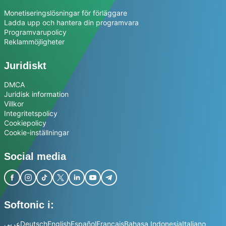
Monetiseringslösningar för förläggare
Ladda upp och hantera din programvara
Programvarupolicy
Reklammöjligheter
Juridiskt
DMCA
Juridisk information
Villkor
Integritetspolicy
Cookiepolicy
Cookie-inställningar
Social media
Softonic i:
عربي
Deutsch
English
Español
Français
Bahasa Indonesia
Italiano