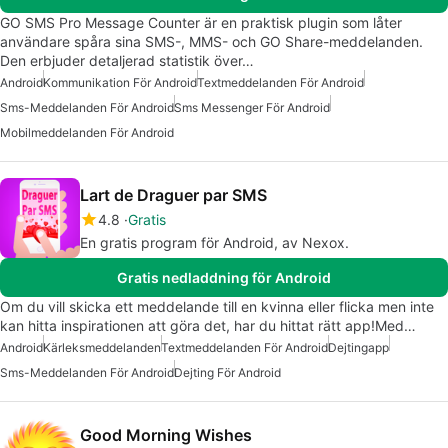
GO SMS Pro Message Counter är en praktisk plugin som låter
användare spåra sina SMS-, MMS- och GO Share-meddelanden.
Den erbjuder detaljerad statistik över…
Android
Kommunikation För Android
Textmeddelanden För Android
Sms-Meddelanden För Android
Sms Messenger För Android
Mobilmeddelanden För Android
Lart de Draguer par SMS
4.8
Gratis
En gratis program för Android, av Nexox.
Gratis nedladdning för Android
Om du vill skicka ett meddelande till en kvinna eller flicka men inte
kan hitta inspirationen att göra det, har du hittat rätt app!Med…
Android
Kärleksmeddelanden
Textmeddelanden För Android
Dejtingapp
Sms-Meddelanden För Android
Dejting För Android
Good Morning Wishes