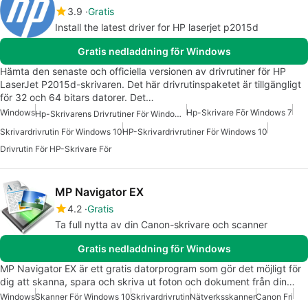
3.9
Gratis
Install the latest driver for HP laserjet p2015d
Gratis nedladdning för Windows
Hämta den senaste och officiella versionen av drivrutiner för HP
LaserJet P2015d-skrivaren. Det här drivrutinspaketet är tillgängligt
för 32 och 64 bitars datorer. Det…
Windows
Hp-Skrivare För Windows 7
Hp-Skrivarens Drivrutiner För Windows 7
Skrivardrivrutin För Windows 10
HP-Skrivardrivrutiner För Windows 10
Drivrutin För HP-Skrivare För
MP Navigator EX
4.2
Gratis
Ta full nytta av din Canon-skrivare och scanner
Gratis nedladdning för Windows
MP Navigator EX är ett gratis datorprogram som gör det möjligt för
dig att skanna, spara och skriva ut foton och dokument från din…
Windows
Skanner För Windows 10
Skrivardrivrutin
Nätverksskanner
Canon Fri