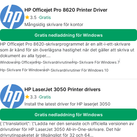
HP Officejet Pro 8620 Printer Driver
3.5
Gratis
Mångsidig skrivare för kontor
Gratis nedladdning för Windows
HP Officejet Pro 8620-skrivarprogrammet är en allt-i-ett-skrivare
som är känd för sin överlägsna hastighet när det gäller att skriva ut
dokument av alla typer.…
Windows
Hp Officejet
Hp-Skrivardrivrutiner
Hp-Skrivare För Windows 7
Hp-Skrivare För Windows
HP-Skrivardrivrutiner För Windows 10
HP LaserJet 3050 Printer drivers
3.3
Gratis
Install the latest driver for HP laserjet 3050
Gratis nedladdning för Windows
{ \"translation\": \"Ladda ner den senaste och officiella versionen av
drivrutiner för HP LaserJet 3050 All-in-One-skrivare. Det här
drivrutinspaketet är tillgängligt för 32 och 64…