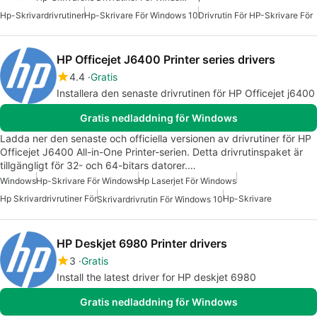
Hp-Skrivardrivrutiner
Hp-Skrivare För Windows 10
Drivrutin För HP-Skrivare För
HP Officejet J6400 Printer series drivers
4.4
Gratis
Installera den senaste drivrutinen för HP Officejet j6400
Gratis nedladdning för Windows
Ladda ner den senaste och officiella versionen av drivrutiner för HP
Officejet J6400 All-in-One Printer-serien. Detta drivrutinspaket är
tillgängligt för 32- och 64-bitars datorer.…
Windows
Hp-Skrivare För Windows
Hp Laserjet För Windows
Hp Skrivardrivrutiner För
Hp-Skrivare
Skrivardrivrutin För Windows 10
HP Deskjet 6980 Printer drivers
3
Gratis
Install the latest driver for HP deskjet 6980
Gratis nedladdning för Windows