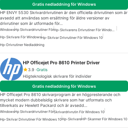
Gratis nedladdning för Windows
HP ENVY 5530 Skrivardrivrutinen är den officiella drivrutinen som är
avsedd att användas som ersättning för äldre versioner av
drivrutiner som är utformade för…
Windows
Hp Skrivardrivrutiner För
Hp-Skrivarens Drivrutiner För Windows 7
Hp-Skrivare För Windows
Hp-Skrivar Drivrutiner För Windows 10
Hp-Drivrutiner Nedladdning
HP Officejet Pro 8610 Printer Driver
3.9
Gratis
Högteknologisk skrivare för individer
Gratis nedladdning för Windows
HP Officejet Pro 8610 skrivarprogram är en högpresterande och
mycket modern dubbelsidig skrivare som har utformats och
tillverkats av Hewlett Packard och är avsedd…
Windows
Hp Skrivardrivrutiner För
Skrivardrivrutin För Windows 10
Hp-Skrivare
HP-Skanner För Windows 10
Hp-Skrivar Drivrutiner För Windows 10