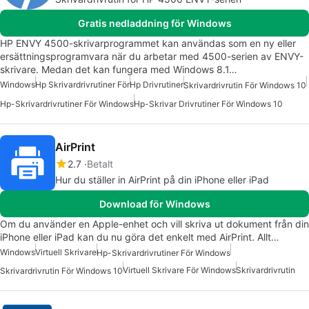
Gratis nedladdning för Windows
HP ENVY 4500-skrivarprogrammet kan användas som en ny eller
ersättningsprogramvara när du arbetar med 4500-serien av ENVY-
skrivare. Medan det kan fungera med Windows 8.1…
Windows
Hp Skrivardrivrutiner För
Hp Drivrutiner
Skrivardrivrutin För Windows 10
Hp-Skrivardrivrutiner För Windows
Hp-Skrivar Drivrutiner För Windows 10
AirPrint
2.7
Betalt
Hur du ställer in AirPrint på din iPhone eller iPad
Download för Windows
Om du använder en Apple-enhet och vill skriva ut dokument från din
iPhone eller iPad kan du nu göra det enkelt med AirPrint. Allt…
Windows
Virtuell Skrivare
Hp-Skrivardrivrutiner För Windows
Virtuell Skrivare För Windows
Skrivardrivrutin
Skrivardrivrutin För Windows 10