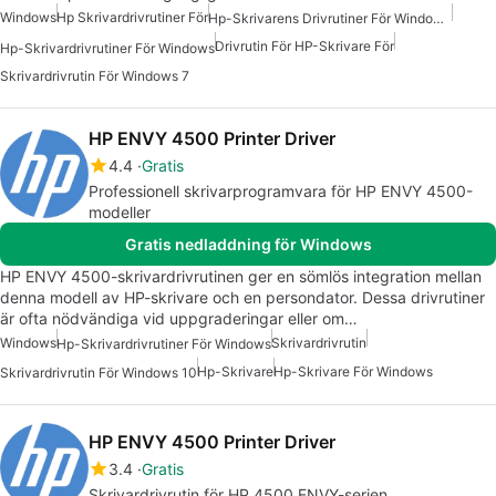
Windows
Hp Skrivardrivrutiner För
Hp-Skrivarens Drivrutiner För Windows 7
Drivrutin För HP-Skrivare För
Hp-Skrivardrivrutiner För Windows
Skrivardrivrutin För Windows 7
HP ENVY 4500 Printer Driver
4.4
Gratis
Professionell skrivarprogramvara för HP ENVY 4500-
modeller
Gratis nedladdning för Windows
HP ENVY 4500-skrivardrivrutinen ger en sömlös integration mellan
denna modell av HP-skrivare och en persondator. Dessa drivrutiner
är ofta nödvändiga vid uppgraderingar eller om…
Windows
Skrivardrivrutin
Hp-Skrivardrivrutiner För Windows
Hp-Skrivare
Hp-Skrivare För Windows
Skrivardrivrutin För Windows 10
HP ENVY 4500 Printer Driver
3.4
Gratis
Skrivardrivrutin för HP 4500 ENVY-serien