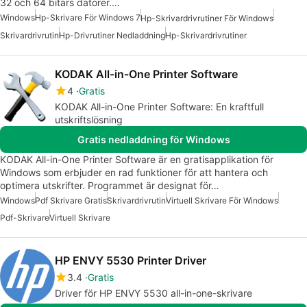
32 och 64 bitars datorer.…
Windows
Hp-Skrivare För Windows 7
Hp-Skrivardrivrutiner För Windows
Skrivardrivrutin
Hp-Drivrutiner Nedladdning
Hp-Skrivardrivrutiner
KODAK All-in-One Printer Software
4
Gratis
KODAK All-in-One Printer Software: En kraftfull
utskriftslösning
Gratis nedladdning för Windows
KODAK All-in-One Printer Software är en gratisapplikation för
Windows som erbjuder en rad funktioner för att hantera och
optimera utskrifter. Programmet är designat för…
Windows
Pdf Skrivare Gratis
Skrivardrivrutin
Virtuell Skrivare För Windows
Pdf-Skrivare
Virtuell Skrivare
HP ENVY 5530 Printer Driver
3.4
Gratis
Driver för HP ENVY 5530 all-in-one-skrivare