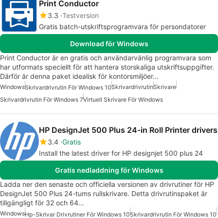
Print Conductor
3.3
Testversion
Gratis batch-utskriftsprogramvara för persondatorer
Download för Windows
Print Conductor är en gratis och användarvänlig programvara som
har utformats speciellt för att hantera storskaliga utskriftsuppgifter.
Därför är denna paket idealisk för kontorsmiljöer…
Windows
Skrivardrivrutin
Skrivare
Skrivardrivrutin För Windows 10
Skrivardrivrutin För Windows 7
Virtuell Skrivare För Windows
HP DesignJet 500 Plus 24-in Roll Printer drivers
3.4
Gratis
Install the latest driver for HP designjet 500 plus 24
Gratis nedladdning för Windows
Ladda ner den senaste och officiella versionen av drivrutiner för HP
DesignJet 500 Plus 24-tums rullskrivare. Detta drivrutinspaket är
tillgängligt för 32 och 64…
Windows
Hp-Skrivar Drivrutiner För Windows 10
Skrivardrivrutin För Windows 10