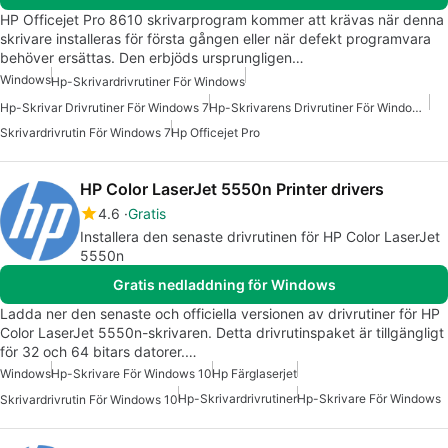
HP Officejet Pro 8610 skrivarprogram kommer att krävas när denna
skrivare installeras för första gången eller när defekt programvara
behöver ersättas. Den erbjöds ursprungligen…
Windows
Hp-Skrivardrivrutiner För Windows
Hp-Skrivar Drivrutiner För Windows 7
Hp-Skrivarens Drivrutiner För Windows 7
Skrivardrivrutin För Windows 7
Hp Officejet Pro
HP Color LaserJet 5550n Printer drivers
4.6
Gratis
Installera den senaste drivrutinen för HP Color LaserJet
5550n
Gratis nedladdning för Windows
Ladda ner den senaste och officiella versionen av drivrutiner för HP
Color LaserJet 5550n-skrivaren. Detta drivrutinspaket är tillgängligt
för 32 och 64 bitars datorer.…
Windows
Hp-Skrivare För Windows 10
Hp Färglaserjet
Hp-Skrivardrivrutiner
Hp-Skrivare För Windows
Skrivardrivrutin För Windows 10