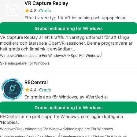
VR Capture Replay
4.8
Gratis
Effektiv verktyg för VR-inspelning och uppspelning
Gratis nedladdning för Windows
VR Capture Replay är ett kraftfullt verktyg utformat för att fånga,
modifiera och återspela OpenVR-sessioner. Denna programvara är
helt gratis och är särskilt användbar…
Windows
Videoinspelare För Windows
VR-Spel För Windows
Skärminspelare För Windows
RECentral
4.4
Gratis
En gratis app för Windows, av AVerMedia.
Gratis nedladdning för Windows
RECentral är en gratis app för Windows, som ingår i kategorin
'Hobbies'.
Windows
Direktsändning För Windows
Videoinspelare För Windows
Videoinspelare Gratis För Windows
Videoinspelning Av Skärm För Windows