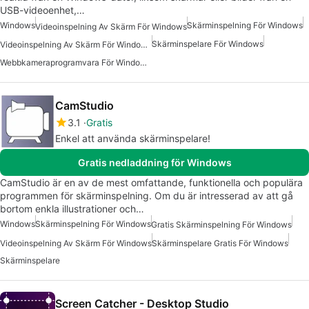
USB-videoenhet,…
Windows
Skärminspelning För Windows
Videoinspelning Av Skärm För Windows
Skärminspelare För Windows
Videoinspelning Av Skärm För Windows Gratis
Webbkameraprogramvara För Windows 7
CamStudio
3.1
Gratis
Enkel att använda skärminspelare!
Gratis nedladdning för Windows
CamStudio är en av de mest omfattande, funktionella och populära
programmen för skärminspelning. Om du är intresserad av att gå
bortom enkla illustrationer och…
Windows
Skärminspelning För Windows
Gratis Skärminspelning För Windows
Videoinspelning Av Skärm För Windows
Skärminspelare Gratis För Windows
Skärminspelare
Screen Catcher - Desktop Studio