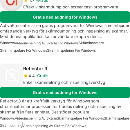
4.7
Gratis
Effektiv skärmdump och screencast-programvara
Gratis nedladdning för Windows
ActivePresenter är en gratis programvara för Windows som erbjuder
omfattande verktyg för skärmdumpning och inspelning av skärmar.
Med denna applikation kan användare skapa videor…
Windows
Skärminspelare
Videoinspelning Av Skärm För Windows
Skärminspelare För Windows
Skärminspelning För Windows
Reflector 3
4.4
Gratis
Enkel skärmdelning och inspelningsverktyg
Gratis nedladdning för Windows
Reflector 3 är ett kraftfullt verktyg för Windows som
strömlinjeformar processen för trådlös delning och inspelning av
skärmar från flera enheter. Det stöder populära…
Windows
Videoinspelning Av Skärm
Skärminspelare För Windows
Skärminspelare
Skärmdelning
Videoinspelning Av Skärm För Windows