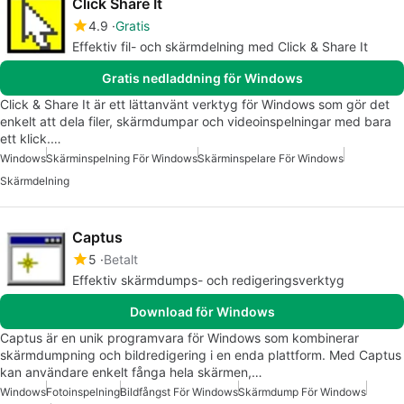
Click Share It
4.9
Gratis
Effektiv fil- och skärmdelning med Click & Share It
Gratis nedladdning för Windows
Click & Share It är ett lättanvänt verktyg för Windows som gör det
enkelt att dela filer, skärmdumpar och videoinspelningar med bara
ett klick.…
Windows
Skärminspelning För Windows
Skärminspelare För Windows
Skärmdelning
Captus
5
Betalt
Effektiv skärmdumps- och redigeringsverktyg
Download för Windows
Captus är en unik programvara för Windows som kombinerar
skärmdumpning och bildredigering i en enda plattform. Med Captus
kan användare enkelt fånga hela skärmen,…
Windows
Fotoinspelning
Bildfångst För Windows
Skärmdump För Windows