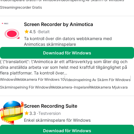
Streamingrecorder Gratis
Screen Recorder by Animotica
4.5
Betalt
Ta kontroll över din dators webbkamera med
Animoticas skärminspelare
Download för Windows
{ \"translation\": \"Animotica är ett affärsverktyg som låter dig och
dina anställda arbeta var som helst med kraftfull tillgänglighet på
flera plattformar. Ta kontroll över…
Windows
Webbkamera För Windows 10
Videoinspelning Av Skärm För Windows
Skärminspelning För Windows
Webbkamera-Inspelare
Webbkamera Mjukvara
Screen Recording Suite
3.3
Testversion
Enkel skärminspelare för Windows
Download för Windows