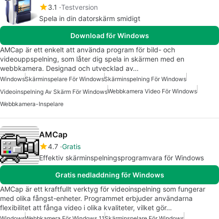
3.1
Testversion
Spela in din datorskärm smidigt
Download för Windows
AMCap är ett enkelt att använda program för bild- och
videouppspelning, som låter dig spela in skärmen med en
webbkamera. Designad och utvecklad av…
Windows
Skärminspelare För Windows
Skärminspelning För Windows
Webbkamera Video För Windows
Videoinspelning Av Skärm För Windows
Webbkamera-Inspelare
AMCap
4.7
Gratis
Effektiv skärminspelningsprogramvara för Windows
Gratis nedladdning för Windows
AMCap är ett kraftfullt verktyg för videoinspelning som fungerar
med olika fångst-enheter. Programmet erbjuder användarna
flexibilitet att fånga video i olika kvaliteter, vilket gör…
Windows
Webbkamera För Windows 11
Skärminspelare För Windows