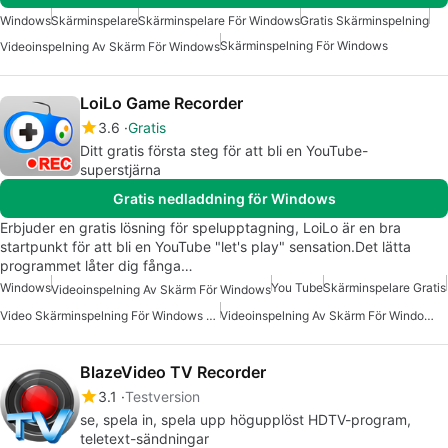
Windows
Skärminspelare
Skärminspelare För Windows
Gratis Skärminspelning
Skärminspelning För Windows
Videoinspelning Av Skärm För Windows
LoiLo Game Recorder
3.6
Gratis
Ditt gratis första steg för att bli en YouTube-
superstjärna
Gratis nedladdning för Windows
Erbjuder en gratis lösning för spelupptagning, LoiLo är en bra
startpunkt för att bli en YouTube "let's play" sensation.Det lätta
programmet låter dig fånga…
Windows
You Tube
Skärminspelare Gratis
Videoinspelning Av Skärm För Windows
Video Skärminspelning För Windows Gratis
Videoinspelning Av Skärm För Windows Gratis
BlazeVideo TV Recorder
3.1
Testversion
se, spela in, spela upp högupplöst HDTV-program,
teletext-sändningar