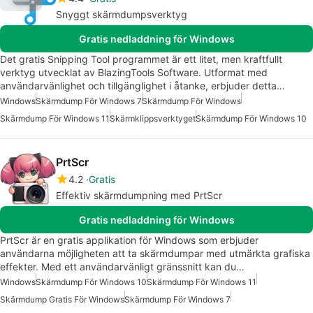
Snyggt skärmdumpsverktyg
Gratis nedladdning för Windows
Det gratis Snipping Tool programmet är ett litet, men kraftfullt
verktyg utvecklat av BlazingTools Software. Utformat med
användarvänlighet och tillgänglighet i åtanke, erbjuder detta…
Windows
Skärmdump För Windows 7
Skärmdump För Windows
Skärmdump För Windows 11
Skärmklippsverktyget
Skärmdump För Windows 10
PrtScr
4.2
Gratis
Effektiv skärmdumpning med PrtScr
Gratis nedladdning för Windows
PrtScr är en gratis applikation för Windows som erbjuder
användarna möjligheten att ta skärmdumpar med utmärkta grafiska
effekter. Med ett användarvänligt gränssnitt kan du…
Windows
Skärmdump För Windows 10
Skärmdump För Windows 11
Skärmdump Gratis För Windows
Skärmdump För Windows 7