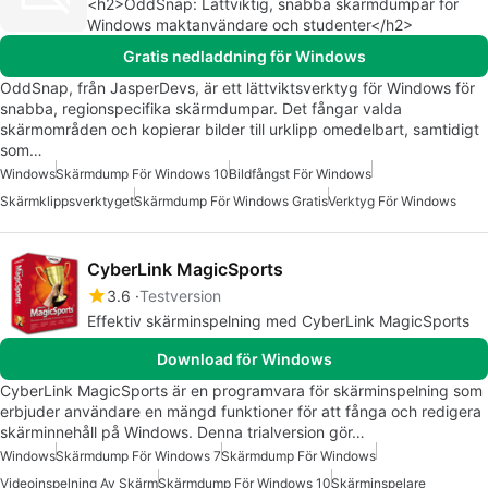
<h2>OddSnap: Lättviktig, snabba skärmdumpar för
Windows maktanvändare och studenter</h2>
Gratis nedladdning för Windows
OddSnap, från JasperDevs, är ett lättviktsverktyg för Windows för
snabba, regionspecifika skärmdumpar. Det fångar valda
skärmområden och kopierar bilder till urklipp omedelbart, samtidigt
som…
Windows
Skärmdump För Windows 10
Bildfångst För Windows
Skärmklippsverktyget
Skärmdump För Windows Gratis
Verktyg För Windows
CyberLink MagicSports
3.6
Testversion
Effektiv skärminspelning med CyberLink MagicSports
Download för Windows
CyberLink MagicSports är en programvara för skärminspelning som
erbjuder användare en mängd funktioner för att fånga och redigera
skärminnehåll på Windows. Denna trialversion gör…
Windows
Skärmdump För Windows 7
Skärmdump För Windows
Videoinspelning Av Skärm
Skärmdump För Windows 10
Skärminspelare