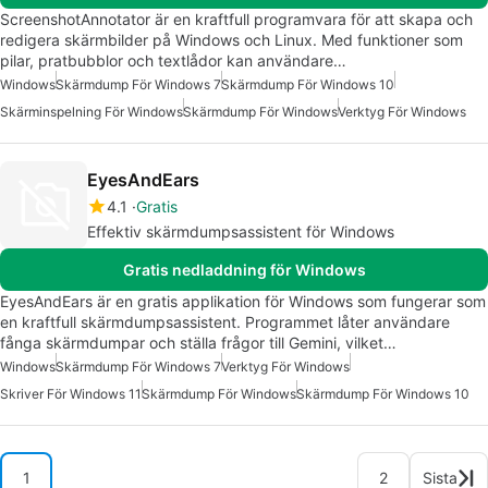
ScreenshotAnnotator är en kraftfull programvara för att skapa och
redigera skärmbilder på Windows och Linux. Med funktioner som
pilar, pratbubblor och textlådor kan användare…
Windows
Skärmdump För Windows 7
Skärmdump För Windows 10
Skärminspelning För Windows
Skärmdump För Windows
Verktyg För Windows
EyesAndEars
4.1
Gratis
Effektiv skärmdumpsassistent för Windows
Gratis nedladdning för Windows
EyesAndEars är en gratis applikation för Windows som fungerar som
en kraftfull skärmdumpsassistent. Programmet låter användare
fånga skärmdumpar och ställa frågor till Gemini, vilket…
Windows
Skärmdump För Windows 7
Verktyg För Windows
Skriver För Windows 11
Skärmdump För Windows
Skärmdump För Windows 10
1
2
Sista