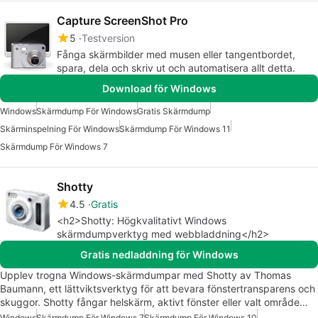
Capture ScreenShot Pro
5
Testversion
Fånga skärmbilder med musen eller tangentbordet,
spara, dela och skriv ut och automatisera allt detta.
Download för Windows
Windows
Skärmdump För Windows
Gratis Skärmdump
Skärminspelning För Windows
Skärmdump För Windows 11
Skärmdump För Windows 7
Shotty
4.5
Gratis
<h2>Shotty: Högkvalitativt Windows
skärmdumpverktyg med webbladdning</h2>
Gratis nedladdning för Windows
Upplev trogna Windows-skärmdumpar med Shotty av Thomas
Baumann, ett lättviktsverktyg för att bevara fönstertransparens och
skuggor. Shotty fångar helskärm, aktivt fönster eller valt område…
Windows
Skärmdump För Windows 7
Skärmdump För Windows 10