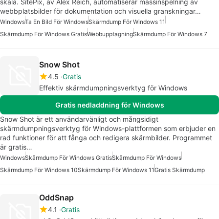
skala. SitePix, av Alex Reich, automatiserar massinspelning av
webbplatsbilder för dokumentation och visuella granskningar…
Windows
Ta En Bild För Windows
Skärmdump För Windows 11
Skärmdump För Windows Gratis
Webbupptagning
Skärmdump För Windows 7
Snow Shot
4.5
Gratis
Effektiv skärmdumpningsverktyg för Windows
Gratis nedladdning för Windows
Snow Shot är ett användarvänligt och mångsidigt
skärmdumpningsverktyg för Windows-plattformen som erbjuder en
rad funktioner för att fånga och redigera skärmbilder. Programmet
är gratis…
Windows
Skärmdump För Windows Gratis
Skärmdump För Windows
Skärmdump För Windows 10
Skärmdump För Windows 11
Gratis Skärmdump
OddSnap
4.1
Gratis