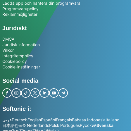
Ladda upp och hantera din programvara
Programvarupolicy
Reklammöjligheter
Juridiskt
DMCA
Juridisk information
Villkor
Integritetspolicy
Cookiepolicy
Cookie-inställningar
Social media
Softonic i:
عربي
Deutsch
English
Español
Français
Bahasa Indonesia
Italiano
日本語
한국어
Nederlands
Polski
Português
Русский
Svenska
ภาษาไทย
Türkçe
Tiếng Việt
中文