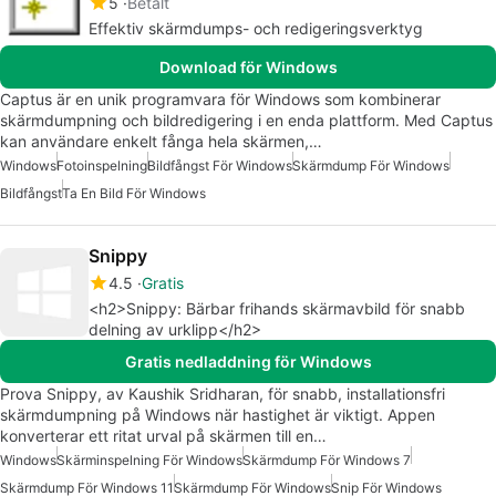
5
Betalt
Effektiv skärmdumps- och redigeringsverktyg
Download för Windows
Captus är en unik programvara för Windows som kombinerar
skärmdumpning och bildredigering i en enda plattform. Med Captus
kan användare enkelt fånga hela skärmen,…
Windows
Fotoinspelning
Bildfångst För Windows
Skärmdump För Windows
Bildfångst
Ta En Bild För Windows
Snippy
4.5
Gratis
<h2>Snippy: Bärbar frihands skärmavbild för snabb
delning av urklipp</h2>
Gratis nedladdning för Windows
Prova Snippy, av Kaushik Sridharan, för snabb, installationsfri
skärmdumpning på Windows när hastighet är viktigt. Appen
konverterar ett ritat urval på skärmen till en…
Windows
Skärminspelning För Windows
Skärmdump För Windows 7
Skärmdump För Windows 11
Skärmdump För Windows
Snip För Windows