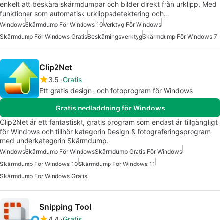
enkelt att beskära skärmdumpar och bilder direkt från urklipp. Med
funktioner som automatisk urklippsdetektering och…
Windows
Skärmdump För Windows 10
Verktyg För Windows
Skärmdump För Windows Gratis
Beskärningsverktyg
Skärmdump För Windows 7
Clip2Net
3.5
Gratis
Ett gratis design- och fotoprogram för Windows
Gratis nedladdning för Windows
Clip2Net är ett fantastiskt, gratis program som endast är tillgängligt
för Windows och tillhör kategorin Design & fotograferingsprogram
med underkategorin Skärmdump.
Windows
Skärmdump För Windows
Skärmdump Gratis För Windows
Skärmdump För Windows 10
Skärmdump För Windows 11
Skärmdump För Windows Gratis
Snipping Tool
4.4
Gratis