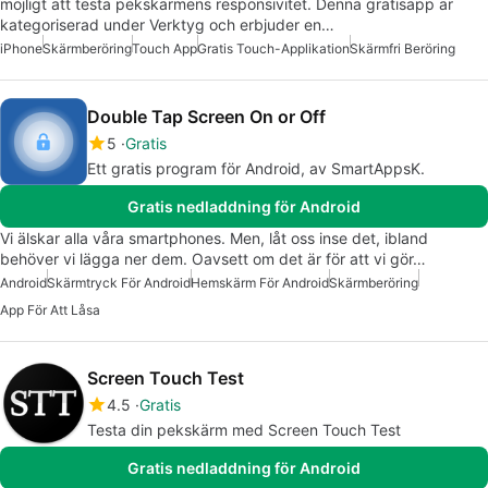
möjligt att testa pekskärmens responsivitet. Denna gratisapp är
kategoriserad under Verktyg och erbjuder en…
iPhone
Skärmberöring
Touch App
Gratis Touch-Applikation
Skärmfri Beröring
Double Tap Screen On or Off
5
Gratis
Ett gratis program för Android, av SmartAppsK.
Gratis nedladdning för Android
Vi älskar alla våra smartphones. Men, låt oss inse det, ibland
behöver vi lägga ner dem. Oavsett om det är för att vi gör…
Android
Skärmtryck För Android
Hemskärm För Android
Skärmberöring
App För Att Låsa
Screen Touch Test
4.5
Gratis
Testa din pekskärm med Screen Touch Test
Gratis nedladdning för Android