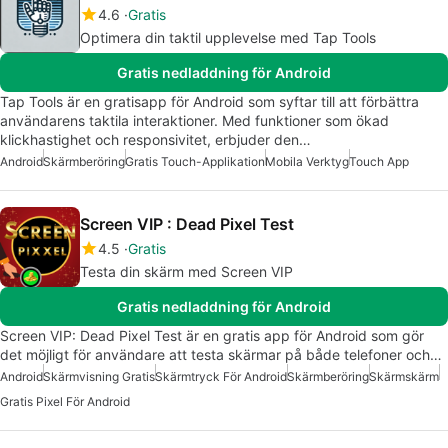
4.6
Gratis
Optimera din taktil upplevelse med Tap Tools
Gratis nedladdning för Android
Tap Tools är en gratisapp för Android som syftar till att förbättra
användarens taktila interaktioner. Med funktioner som ökad
klickhastighet och responsivitet, erbjuder den…
Android
Skärmberöring
Gratis Touch-Applikation
Mobila Verktyg
Touch App
Screen VIP : Dead Pixel Test
4.5
Gratis
Testa din skärm med Screen VIP
Gratis nedladdning för Android
Screen VIP: Dead Pixel Test är en gratis app för Android som gör
det möjligt för användare att testa skärmar på både telefoner och…
Android
Skärmvisning Gratis
Skärmtryck För Android
Skärmberöring
Skärmskärm
Gratis Pixel För Android