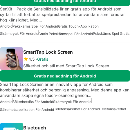
Gratis nedladdning för Android
SenXit – Pack de Sensibilidade är en gratis app för Android som
syftar till att förbättra spelprestandan för användare som föredrar
hög känslighet. Med…
Android
Pekskärms Spel För Android
Gratis Touch-Applikation
Skärmtryck För Android
Pekskärms Spel Gratis
Gratis Pekskärmsspel För Android
SmartTap Lock Screen
4.5
Gratis
Säkerhet och stil med SmartTap Lock Screen
Gratis nedladdning för Android
SmartTap Lock Screen är en innovativ app för Android som
kombinerar säkerhet och personlig anpassning. Med denna app kan
användare skapa egna touch-lösenord genom…
Android
Säkerhetslås För Android
Skärmtryck För Android
Telefonsäkerhet För Android
Telefonsäkerhet
Säkerhetsapplikation För Android
Bluetouch