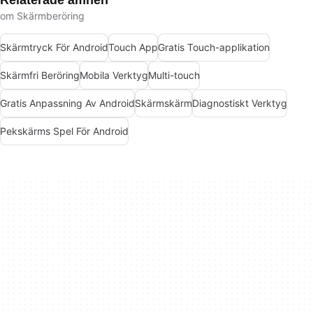
om Skärmberöring
Skärmtryck För Android
Touch App
Gratis Touch-applikation
Skärmfri Beröring
Mobila Verktyg
Multi-touch
Gratis Anpassning Av Android
Skärmskärm
Diagnostiskt Verktyg
Pekskärms Spel För Android