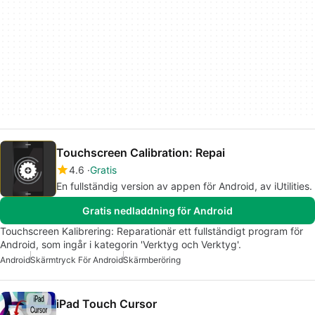
Touchscreen Calibration: Repai
4.6
Gratis
En fullständig version av appen för Android, av iUtilities.
Gratis nedladdning för Android
Touchscreen Kalibrering: Reparationär ett fullständigt program för
Android, som ingår i kategorin 'Verktyg och Verktyg'.
Android
Skärmtryck För Android
Skärmberöring
iPad Touch Cursor