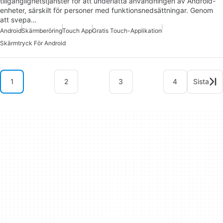
tillgänglighetstjänster för att underlätta användningen av Android-
enheter, särskilt för personer med funktionsnedsättningar. Genom
att svepa…
Android
Skärmberöring
Touch App
Gratis Touch-Applikation
Skärmtryck För Android
1
2
3
4
Sista