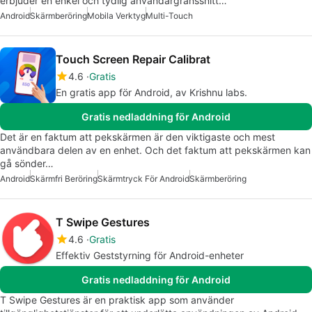
erbjuder en enkel och tydlig användargränssnitt…
Android
Skärmberöring
Mobila Verktyg
Multi-Touch
Touch Screen Repair Calibrat
4.6
Gratis
En gratis app för Android, av Krishnu labs.
Gratis nedladdning för Android
Det är en faktum att pekskärmen är den viktigaste och mest
användbara delen av en enhet. Och det faktum att pekskärmen kan
gå sönder…
Android
Skärmfri Beröring
Skärmtryck För Android
Skärmberöring
T Swipe Gestures
4.6
Gratis
Effektiv Geststyrning för Android-enheter
Gratis nedladdning för Android
T Swipe Gestures är en praktisk app som använder