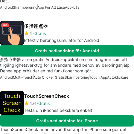
Det…
Android
Skärmberöring
App För Att Låsa
App-Lås
多指连点器
4
Gratis
Effektiv beröringssimulator för Android
Gratis nedladdning för Android
多指点击器 är en gratis Android-applikation som fungerar som ett
tillgänglighetsverktyg för användare med behov av beröringshjälp.
Denna app erbjuder en rad funktioner som gör…
Android
Multi-Touch
Auto Clicker Gratis
Skärmberöring
Touch App
Autoklickare
TouchScreenCheck
4.6
Gratis
Testa din iPhones pekskärm enkelt
Gratis nedladdning för iPhone
TouchScreenCheck är en användbar app för iPhone som gör det