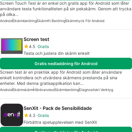
Screen Touch Test är en enkel och gratis app för Android som låter
användare testa funktionaliteten på sin pekskärm. Genom att trycka
på olika…
Android
Skärmberöring
Skärmfri Beröring
Skärmtryck För Android
Screen test
4.5
Gratis
Testa och justera din skärm enkelt
Gratis nedladdning för Android
Screen test är en praktisk app för Android som låter användare
enkelt kontrollera och utvärdera skärmens prestanda på sina
enheter. Med denna gratisapplikation kan…
Android
Skärmskärm
Hårdvarutest
Skärmberöring
Diagnostiskt Verktyg
SenXit - Pack de Sensibilidade
4.3
Gratis
Förbättra spelupplevelsen med SenXit