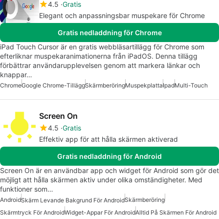
4.5
Gratis
Elegant och anpassningsbar muspekare för Chrome
Gratis nedladdning för Chrome
iPad Touch Cursor är en gratis webbläsartillägg för Chrome som
efterliknar muspekaranimationerna från iPadOS. Denna tillägg
förbättrar användarupplevelsen genom att markera länkar och
knappar…
Chrome
Google Chrome-Tillägg
Skärmberöring
Muspekplatta
Ipad
Multi-Touch
Screen On
4.5
Gratis
Effektiv app för att hålla skärmen aktiverad
Gratis nedladdning för Android
Screen On är en användbar app och widget för Android som gör det
möjligt att hålla skärmen aktiv under olika omständigheter. Med
funktioner som…
Android
Skärmberöring
Skärm Levande Bakgrund För Android
Skärmtryck För Android
Widget-Appar För Android
Alltid På Skärmen För Android